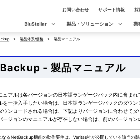
お問い合わせ
サポート情報
採
ナ
ビ
BluStellar
製品・ソリューション
業
ゲ
ackup
製品体系/価格
製品マニュアル
ー
シ
tBackup - 製品マニュアル
ョ
ン
ニュアルは各バージョンの日本語ランゲージパック内に含まれ
ルを一括入手したい場合は、日本語ランゲージパックのダウン
ダウンロードされる場合は、下記よりバージョンに合わせてダ
バージョンのマニュアルが存在しない場合は、前のバージョン
なるNetBackup機能の動作要件は、Veritas社が公開している該