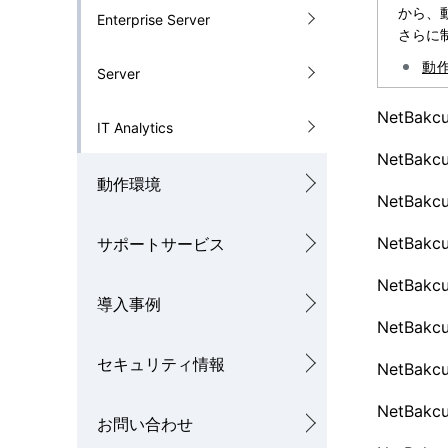
ゲ
から、
Enterprise Server
を
さらに
ー
動
表
Server
シ
示
NetBak
ョ
IT Analytics
し
ン
NetBak
動作環境
て
NetBak
い
NetBak
サポートサービス
ま
NetBak
導入事例
す
NetBak
。
セキュリティ情報
NetBak
NetBak
お問い合わせ