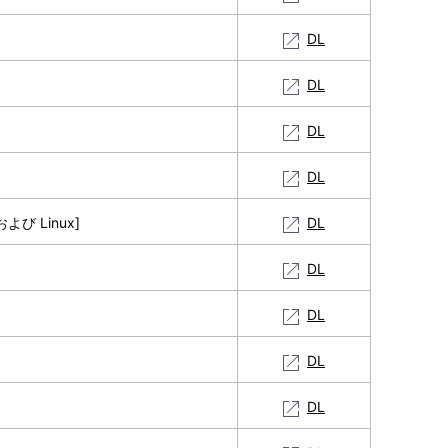
DL
DL
DL
DL
び Linux]
DL
DL
DL
DL
DL