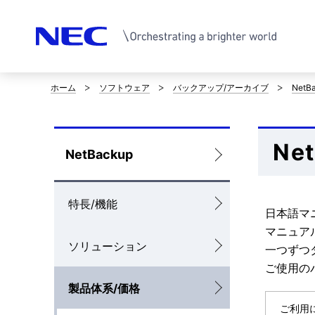
ホーム
ソフトウェア
バックアップ/アーカイブ
NetB
サ
イ
Ne
ト
ロ
NetBackup
内
ー
の
特長/機能
カ
日本語マ
現
マニュア
ル
ソリューション
一つずつ
在
ナ
ご使用の
位
製品体系/価格
ビ
ご利用に
置