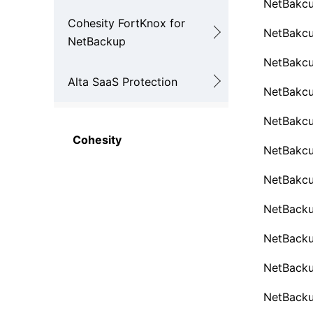
NetBak
Cohesity FortKnox for
NetBak
NetBackup
NetBak
Alta SaaS Protection
NetBak
NetBak
Cohesity
NetBak
NetBak
NetBac
NetBac
NetBa
NetBac