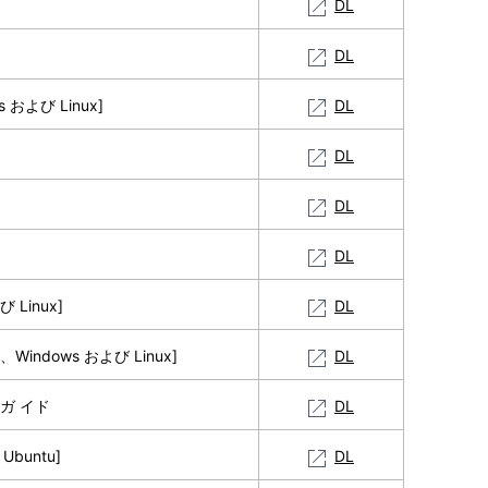
DL
DL
 および Linux]
DL
DL
DL
DL
 Linux]
DL
indows および Linux]
DL
ドガ イド
DL
Ubuntu]
DL