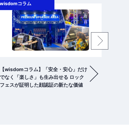
プレスリリース
プレス
【プレスリリース】NEC、インドのマ
【プレ
スマーケット向け小売エコシステムの
ォンで
変革を目指した戦略的協業を開始
こでも