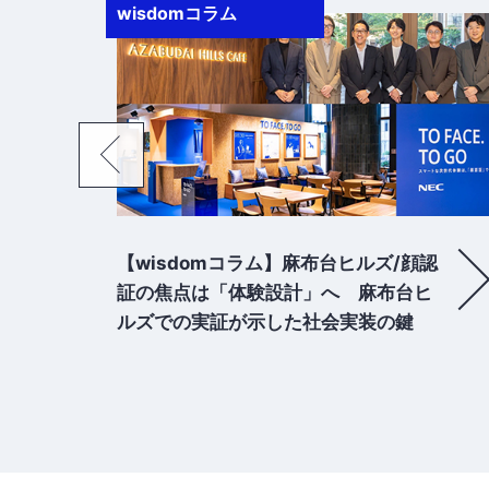
事例
認
【事例】鹿島建設様/先進的な社員寮へ
ヒ
のリニューアルを支えるNECの顔認
証 複数エリアをシームレスにつな
ぎ、「快適性」と「安全性」を両立