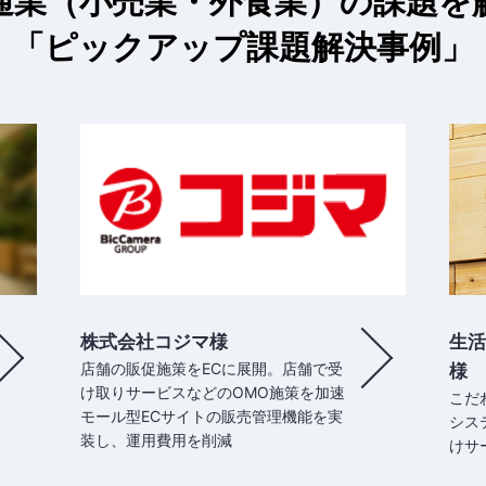
通業（小売業・外食業）の課題を
「ピックアップ課題解決事例」
株式会社コジマ様
生活
店舗の販促施策をECに展開。店舗で受
様
け取りサービスなどのOMO施策を加速
こだ
モール型ECサイトの販売管理機能を実
シス
装し、運用費用を削減
けサ