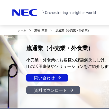
ホーム
業種･業務
流通業（小売業・外食業）
サ
イ
流通業（小売業・外食業）
ト
小売業・外食業のお客様の課題解決にむけ、
内
ITの活用事例やソリューションをご紹介しま
の
問い合わせ
現
在
資料ダウンロード
位
置