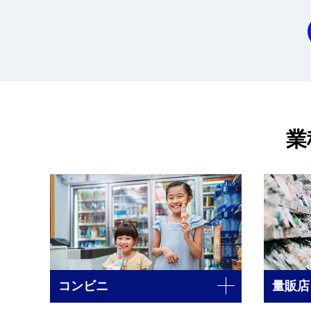
業
コンビニ
量販店