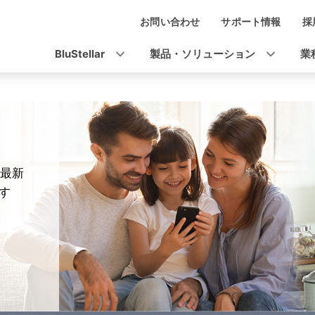
お問い合わせ
サポート情報
採
ナ
ビ
BluStellar
製品・ソリューション
業
ゲ
ー
シ
ョ
最新
ン
す