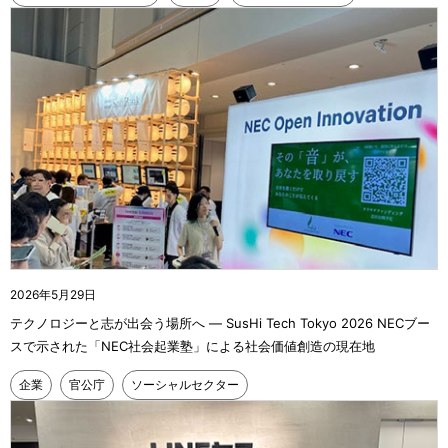
2026年5月29日
テクノロジーと志が出会う場所へ ― SusHi Tech Tokyo 2026 NECブー
スで示された「NEC社会起業塾」による社会価値創造の現在地
企業
官公庁
ソーシャルセクター