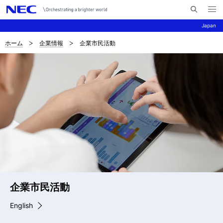
メ
サ
ニ
Japan
イ
ュ
ー
ト
を
ホーム
企業情報
企業市民活動
サ
ナ
内
開
く
検
ビ
イ
索
ゲ
ト
ー
内
シ
の
ョ
現
ン
在
位
企業市民活動
企業市民活動
企業市民活動
企業市民活動
企業市民活動
置
English
English
English
English
English