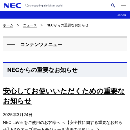
メ
サ
ニ
Japan
イ
ュ
ー
ト
を
ホーム
ニュース
NECからの重要なお知らせ
サ
ナ
内
開
く
検
ビ
イ
索
コンテンツメニュー
ゲ
ロ
ト
閉
ー
ー
じ
内
シ
る
カ
の
NECからの重要なお知らせ
ョ
ル
現
ン
ナ
安心してお使いいただくための重要な
在
お知らせ
ビ
位
ゲ
置
2025年3月24日
ー
NEC LaVie をご使用のお客様へ ＜【安全性に関する重要なお知ら
せ】BIOSアップデートモジュール適用のお願い＞