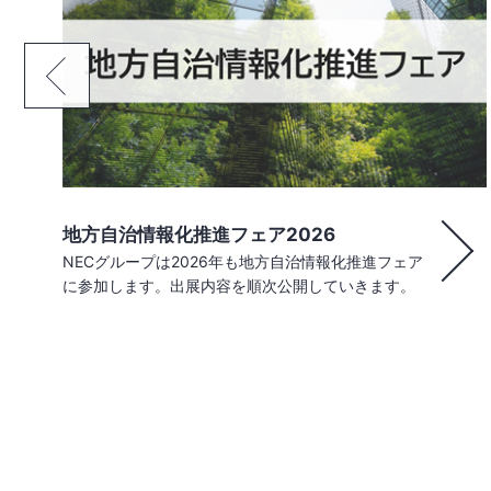
NECスマート行政窓口ソリューション 窓口
DXSaaS
住民と職員の課題を解消し、全体最適化された窓口
DXSaaS