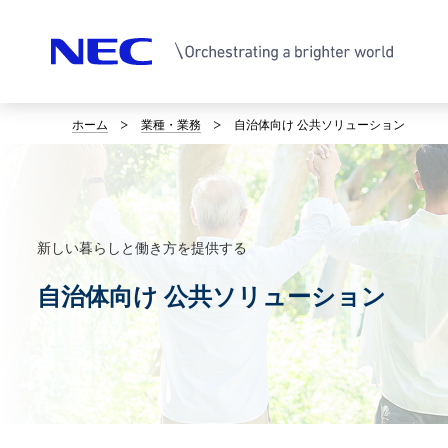
ホーム
業種・業務
自治体向け 公共ソリューション
サ
イ
ト
内
新しい暮らしと働き方を提供する
の
自治体向け 公共ソリューション
現
在
位
置