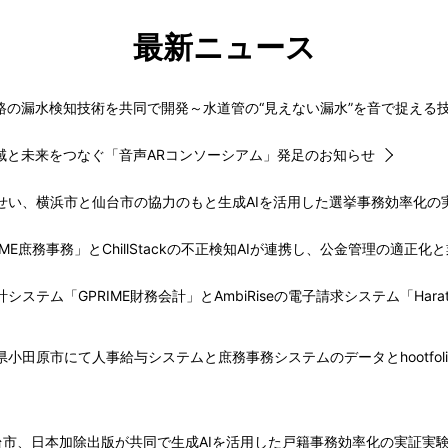
最新ニュース
路の漏水検知技術を共同で開発～水道管の“見えない漏水”を音で捉える
域と未来をつなぐ「音声ARコンソーシアム」発足のお知らせ
うせい、横浜市と仙台市の協力のもと生成AIを活用した選挙事務効率化の
RIME庶務事務」とChillStackの不正検知AIが連携し、公金管理の適正
計システム「GPRIME財務会計」とAmbiRiseの電子請求システム「Hara
県小田原市にて人事給与システムと庶務事務システムのデータとhootfol
台市、日本加除出版が共同で生成AIを活用した戸籍事務効率化の実証実