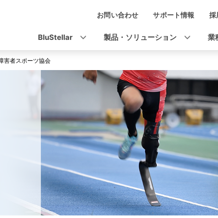
お問い合わせ
サポート情報
採
ナ
ビ
BluStellar
製品・ソリューション
業
ゲ
障害者スポーツ協会
ー
シ
ョ
ン