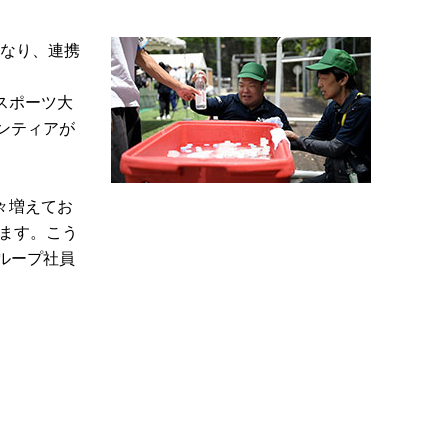
となり、連携
スポーツ大
ンティアが
々増えてお
います。こう
ループ社員