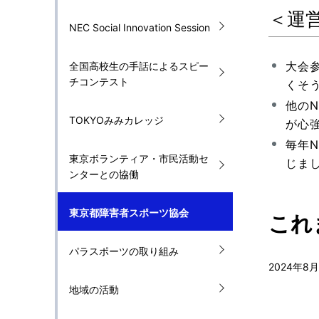
ン
＜運
NEC Social Innovation Session
大会
全国高校生の手話によるスピー
チコンテスト
くそ
他の
TOKYOみみカレッジ
が心
毎年
東京ボランティア・市民活動セ
じま
ンターとの協働
東京都障害者スポーツ協会
これ
パラスポーツの取り組み
2024年8
地域の活動