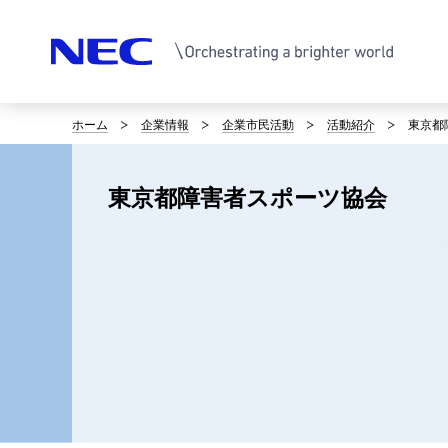
ホーム
企業情報
企業市民活動
活動紹介
東京都
サ
イ
東京都障害者スポーツ協会
ト
内
の
現
在
位
置