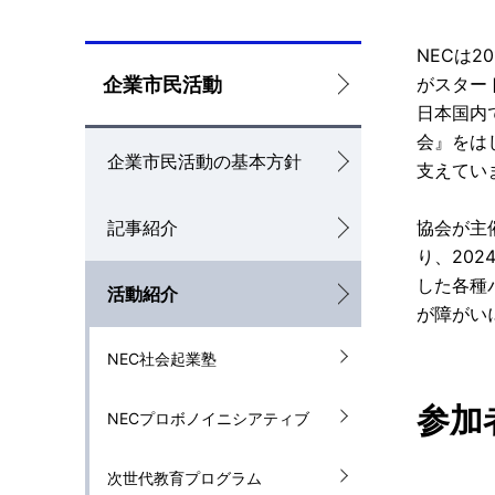
を
NECは
ロ
表
企業市民活動
がスター
日本国内
ー
示
会』をは
企業市民活動の基本方針
カ
し
支えてい
ル
て
協会が主
記事紹介
ナ
い
り、20
した各種
活動紹介
ビ
ま
が障がい
ゲ
す
NEC社会起業塾
ー
。
参加
NECプロボノイニシアティブ
シ
ョ
次世代教育プログラム