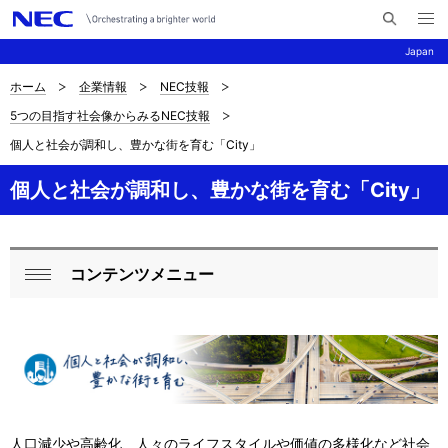
メ
サ
ニ
Japan
イ
ュ
ー
ト
を
ホーム
企業情報
NEC技報
サ
ナ
内
開
5つの目指す社会像からみるNEC技報
く
検
ビ
イ
個人と社会が調和し、豊かな街を育む「City」
索
ゲ
ト
ー
個人と社会が調和し、豊かな街を育む「City」
内
シ
の
ョ
コンテンツメニュー
現
ン
ロ
閉
在
ー
じ
位
る
カ
置
ル
を
ナ
人口減少や高齢化、人々のライフスタイルや価値の多様化など社会