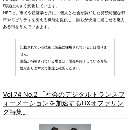
表
ビ
環境は大きく変化しています。
NECは、市民や産官学と共に、個人と社会が調和した持続可能な都
示
ゲ
市やモビリティを支える機能を提供し、誰もが快適に過ごせる魅力
し
ー
ある街を育んでいきます。
て
シ
い
記載されている技術は製品に採用されているとは限りま
ョ
せん。
ま
ン
製品が掲載されている場合は、販売を終了している可能
す
性がありますので別途ご確認ください。
。
Vol.74 No.2 「社会のデジタルトランスフ
ォーメーションを加速するDXオファリン
グ特集」