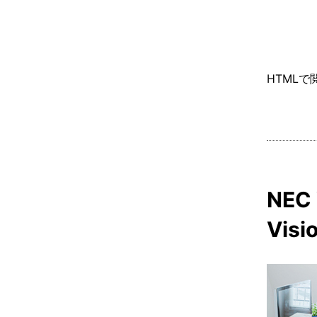
HTMLで
NEC 
Vis