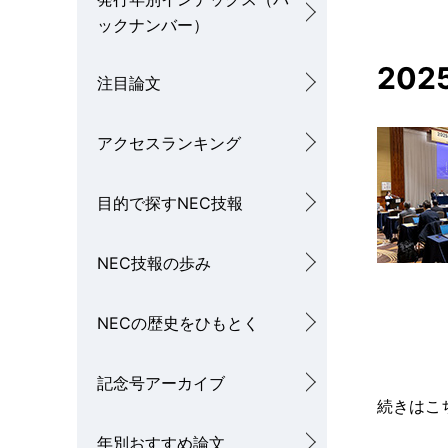
ナ
ックナンバー）
を
ビ
20
表
注目論文
ゲ
示
ー
アクセスランキング
し
シ
て
目的で探すNEC技報
ョ
い
ン
NEC技報の歩み
ま
す
NECの歴史をひもとく
。
記念号アーカイブ
続きはこ
年別おすすめ論文