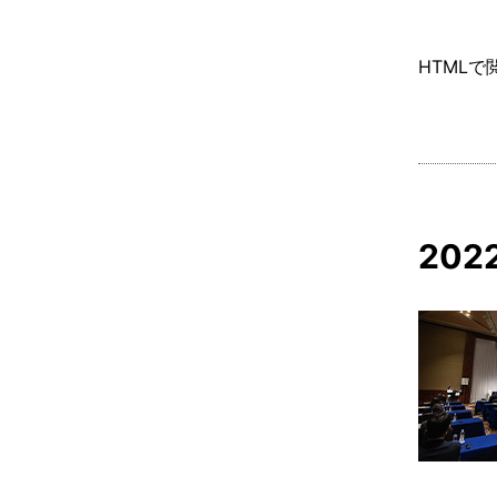
HTMLで
20