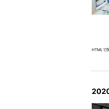
HTMLで
20