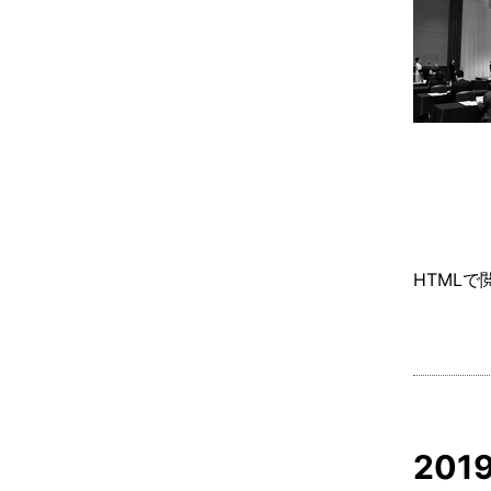
HTMLで
20