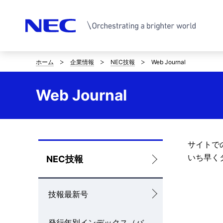
ホーム
企業情報
NEC技報
Web Journal
サ
イ
Web Journal
ト
内
の
サイトで
ロ
いち早く
NEC技報
現
ー
在
技報最新号
カ
位
ル
置
発行年別インデックス（バ