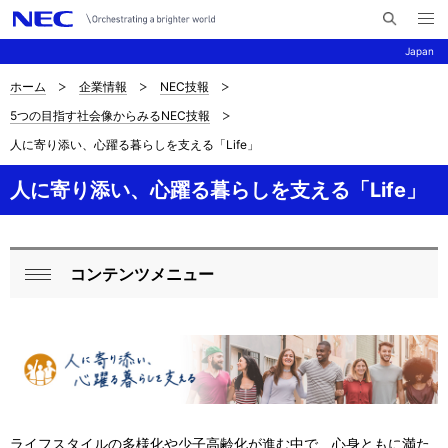
メ
サ
ニ
Japan
イ
ュ
ー
ト
を
ホーム
企業情報
NEC技報
サ
ナ
内
開
5つの目指す社会像からみるNEC技報
く
検
ビ
イ
人に寄り添い、心躍る暮らしを支える「Life」
索
ゲ
ト
ー
人に寄り添い、心躍る暮らしを支える「Life」
内
シ
の
ョ
コンテンツメニュー
現
ン
ロ
閉
在
ー
じ
位
る
カ
置
ル
を
ナ
ライフスタイルの多様化や少子高齢化が進む中で、心身ともに満た