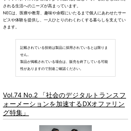
表
ビ
される生活へのニーズが高まっています。
NECは、医療や教育、趣味や余暇にいたるまで個人にあわせたサー
示
ゲ
ビスや体験を提供し、一人ひとりのわくわくする暮らしを支えてい
し
ー
きます。
て
シ
い
記載されている技術は製品に採用されているとは限りま
ョ
せん。
ま
ン
製品が掲載されている場合は、販売を終了している可能
す
性がありますので別途ご確認ください。
。
Vol.74 No.2 「社会のデジタルトランスフ
ォーメーションを加速するDXオファリン
グ特集」