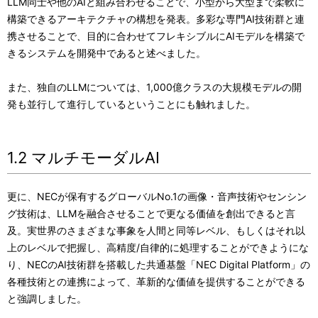
LLM同士や他のAIと組み合わせることで、小型から大型まで柔軟に
構築できるアーキテクチャの構想を発表。多彩な専門AI技術群と連
携させることで、目的に合わせてフレキシブルにAIモデルを構築で
きるシステムを開発中であると述べました。
また、独自のLLMについては、1,000億クラスの大規模モデルの開
発も並行して進行しているということにも触れました。
1.2 マルチモーダルAI
更に、NECが保有するグローバルNo.1の画像・音声技術やセンシン
グ技術は、LLMを融合させることで更なる価値を創出できると言
及。実世界のさまざまな事象を人間と同等レベル、もしくはそれ以
上のレベルで把握し、高精度/自律的に処理することができようにな
り、NECのAI技術群を搭載した共通基盤「NEC Digital Platform」の
各種技術との連携によって、革新的な価値を提供することができる
と強調しました。