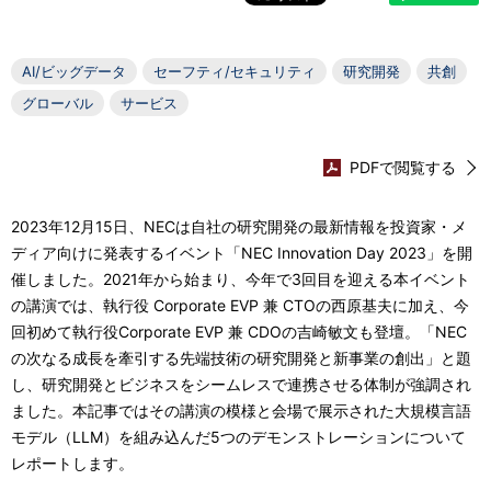
カ
表
ル
示
AI/ビッグデータ
セーフティ/セキュリティ
研究開発
共創
ナ
し
グローバル
サービス
ビ
て
ゲ
PDFで閲覧する
い
ー
ま
2023年12月15日、NECは自社の研究開発の最新情報を投資家・メ
シ
ディア向けに発表するイベント「NEC Innovation Day 2023」を開
す
催しました。2021年から始まり、今年で3回目を迎える本イベント
ョ
。
の講演では、執行役 Corporate EVP 兼 CTOの西原基夫に加え、今
ン
回初めて執行役Corporate EVP 兼 CDOの吉崎敏文も登壇。「NEC
の次なる成長を牽引する先端技術の研究開発と新事業の創出」と題
し、研究開発とビジネスをシームレスで連携させる体制が強調され
ました。本記事ではその講演の模様と会場で展示された大規模言語
モデル（LLM）を組み込んだ5つのデモンストレーションについて
レポートします。