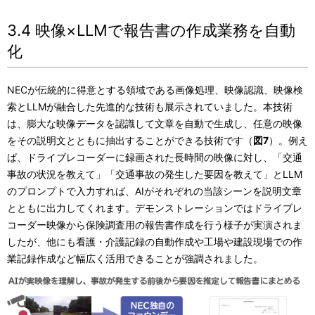
3.4 映像×LLMで報告書の作成業務を自動
化
NECが伝統的に得意とする領域である画像処理、映像認識、映像検
索とLLMが融合した先進的な技術も展示されていました。本技術
は、膨大な映像データを認識して文章を自動で生成し、任意の映像
をその説明文とともに抽出することができる技術です（
図7
）。例え
ば、ドライブレコーダーに録画された長時間の映像に対し、「交通
事故の状況を教えて」「交通事故の発生した要因を教えて」とLLM
のプロンプトで入力すれば、AIがそれぞれの当該シーンを説明文章
とともに出力してくれます。デモンストレーションではドライブレ
コーダー映像から保険調査用の報告書作成を行う様子が実演されま
したが、他にも看護・介護記録の自動作成や工場や建設現場での作
業記録作成など幅広く活用できることが強調されました。