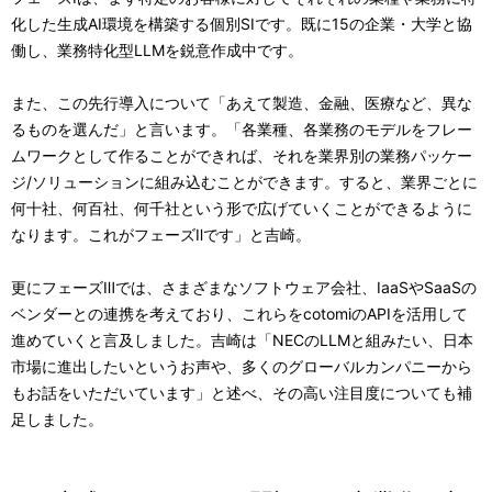
化した生成AI環境を構築する個別SIです。既に15の企業・大学と協
働し、業務特化型LLMを鋭意作成中です。
また、この先行導入について「あえて製造、金融、医療など、異な
るものを選んだ」と言います。「各業種、各業務のモデルをフレー
ムワークとして作ることができれば、それを業界別の業務パッケー
ジ/ソリューションに組み込むことができます。すると、業界ごとに
何十社、何百社、何千社という形で広げていくことができるように
なります。これがフェーズⅡです」と吉崎。
更にフェーズⅢでは、さまざまなソフトウェア会社、IaaSやSaaSの
ベンダーとの連携を考えており、これらをcotomiのAPIを活用して
進めていくと言及しました。吉崎は「NECのLLMと組みたい、日本
市場に進出したいというお声や、多くのグローバルカンパニーから
もお話をいただいています」と述べ、その高い注目度についても補
足しました。