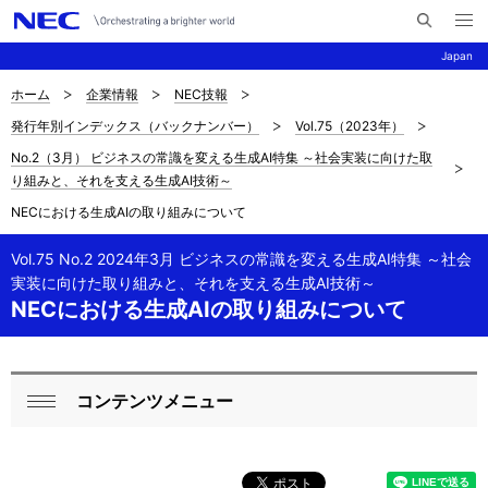
メ
サ
ニ
Japan
イ
ュ
ー
ト
を
ホーム
企業情報
NEC技報
サ
ナ
内
開
発行年別インデックス（バックナンバー）
Vol.75（2023年）
く
検
ビ
イ
No.2（3月） ビジネスの常識を変える生成AI特集 ～社会実装に向けた取
索
ゲ
ト
り組みと、それを支える生成AI技術～
ー
NECにおける生成AIの取り組みについて
内
シ
の
Vol.75 No.2 2024年3月 ビジネスの常識を変える生成AI特集 ～社会
ョ
実装に向けた取り組みと、それを支える生成AI技術～
現
ン
NECにおける生成AIの取り組みについて
在
位
コンテンツメニュー
ロ
置
閉
ー
じ
を
る