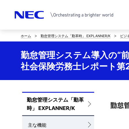
ホーム
勤怠管理システム「勤革時」 EXPLANNER/K
ビジ
サ
イ
勤怠管理システム導入の“前
ト
社会保険労務士レポート第
内
の
現
勤怠管理システム「勤革
ロ
在
時」 EXPLANNER/K
ー
位
カ
主な機能
置