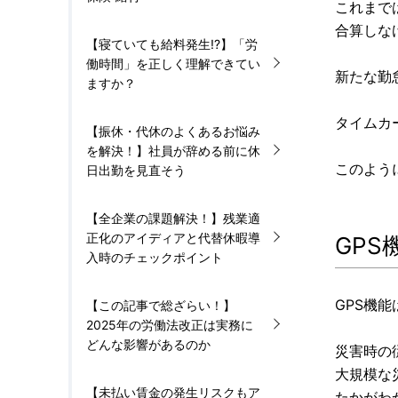
これまで
合算しな
【寝ていても給料発生!?】「労
働時間」を正しく理解できてい
新たな勤
ますか？
タイムカ
【振休・代休のよくあるお悩み
を解決！】社員が辞める前に休
このよう
日出勤を見直そう
【全企業の課題解決！】残業適
正化のアイディアと代替休暇導
GP
入時のチェックポイント
GPS機
【この記事で総ざらい！】
2025年の労働法改正は実務に
どんな影響があるのか
災害時の
大規模な
【未払い賃金の発生リスクもア
たかがわ