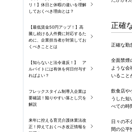
リ！】休日と休暇の違いを理解
しておくべき理由とは？
正確
【最低賃金50円アップ！】高
騰し続ける人件費に対応するた
めに、企業担当者が対策してお
正確な勤
くべきこととは
全面禁煙
【知らないと法令違反！】 ア
ような会
ルバイトには有休を何日付与す
いること
ればよい？
飲食店や
フレックスタイム制導入企業は
要確認！陥りやすい落とし穴を
うした短
解説
べての時
来年に控える育児介護休業法改
日々の不
正！抑えておくべき改正情報を
間の公平