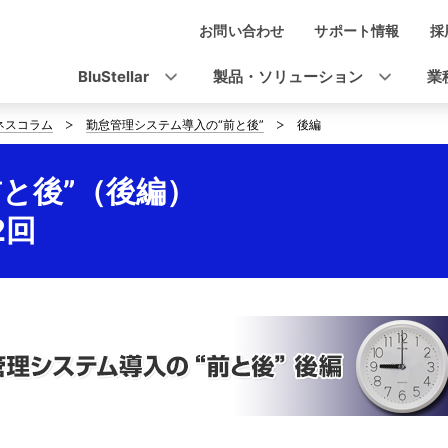
お問い合わせ
サポート情報
採
ナ
ビ
BluStellar
製品・ソリューション
業
ゲ
ネスコラム
勤怠管理システム導入の“前と後”
後編
ー
シ
と後”（後編）
ョ
2回
ン