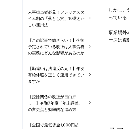
しかし、
人事担当者必見！フレックスタ
っている
イム制の「落とし穴」10選と正
しい運用法
事業場外
ースは複
【この記事で総ざらい！】今後
予定されている改正は人事労務
の実務にどんな影響があるのか
【勘違いは法違反の元！】年次
有給休暇を正しく運用できてい
ますか
【控除関係の改正が目白押
し！】令和7年度「年末調整」
の変更点と効率的な進め方
【全国で最低賃金1,000円超