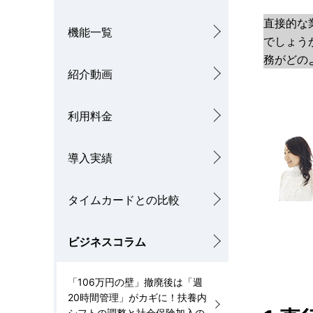
ル
を
直接的な
機能一覧
でしょう
ナ
表
務がどの
ビ
紹介動画
示
ゲ
し
利用料金
ー
て
シ
導入実績
い
ョ
ま
タイムカードとの比較
ン
す
。
ビジネスコラム
「106万円の壁」撤廃後は「週
20時間管理」がカギに！扶養内
シフトの調整と社会保険加入の