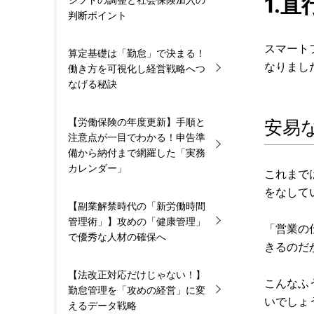
1.
判断ポイント
スマート
算定基礎は「勤怠」で決まる！
なりまし
働き方を可視化し経営戦略へつ
なげる秘訣
【労働保険の年度更新】手順と
安易
注意点が一目でわかる！申告準
備から納付まで網羅した「実務
カレンダー」
これまで
をなして
【副業解禁時代の「新労働時間
管理術」】攻めの「健康管理」
「営業の
で優秀な人材の確保へ
きるのだ
【法改正対応だけじゃない！】
こんなふ
勤怠管理を「攻めの経営」に変
いでしょ
えるデータ戦略