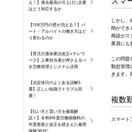
スマ
え！】過去最高の引上げに企業
はどう対応するか
しかし、
【106万円の壁が消える？】パ
間ができ
ート・アルバイトの働き方はど
商談がス
う変わるのか
業員にも
【育児介護休業法改正×テレワ
この問題
ーク】人事担当者が押さえるべ
勤怠管理
き労務管理とシステム活用
きます。
【法定休日のよくある誤解5
選】正しい知識でトラブル回
避！
複数
【払い方と貰い方を徹底解
説！】令和6年度労働保険料の
スマート
年度更新と改正を踏まえた雇用
保険”給付”