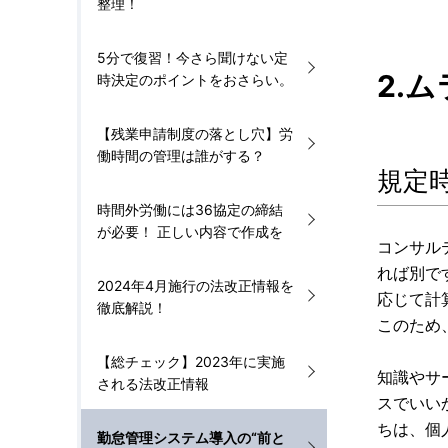
整理！
5分で復習！今さら聞けない定
2.
時決定のポイントをおさらい。
【残業申請制度の落とし穴】労
働時間の管理は誰がする？
規定
時間外労働には36協定の締結
が必要！ 正しい内容で作成を
コンサル
れば別で
2024年4月施行の法改正情報を
応じて計
徹底解説！
このため
【総チェック】2023年に実施
知識やサ
される法改正情報
スでいい
ちは、個
勤怠管理システム導入の“前と