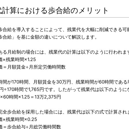
代計算における歩合給のメリット
歩合給を導入することによって、残業代を大幅に削減できる可
歩合給」を基に金額の違いについて解説します。
ある月給制の場合には、残業代の計算は以下のように行われま
残業時間×1.25
＝月額賃金÷月所定労働時間数
時間が170時間、月額賃金を30万円、残業時間が60時間であ
円÷170時間で1,765円です。したがって残業代は以下のよう
×60時間×1.25＝13万2,375円
完全歩合給を採用した場合には、残業代は以下の式で計算され
×残業時間×0.25
＝歩合給与÷月総労働時間数