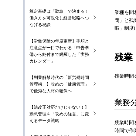
算定基礎は「勤怠」で決まる！
業種を問
働き方を可視化し経営戦略へつ
間」と残
なげる秘訣
暇」制度
【労働保険の年度更新】手順と
注意点が一目でわかる！申告準
備から納付まで網羅した「実務
残業
カレンダー」
残業時間
【副業解禁時代の「新労働時間
管理術」】攻めの「健康管理」
で優秀な人材の確保へ
業務
【法改正対応だけじゃない！】
勤怠管理を「攻めの経営」に変
えるデータ戦略
残業時間
時間で作