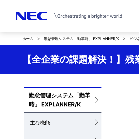
ホーム
勤怠管理システム「勤革時」 EXPLANNER/K
ビジ
サ
イ
【全企業の課題解決！】残
ト
内
の
勤怠管理システム「勤革
ロ
現
時」 EXPLANNER/K
ー
在
カ
主な機能
位
ル
置