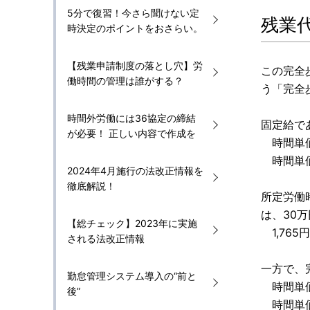
5分で復習！今さら聞けない定
残業
時決定のポイントをおさらい。
【残業申請制度の落とし穴】労
この完全
働時間の管理は誰がする？
う「完全
時間外労働には36協定の締結
固定給で
が必要！ 正しい内容で作成を
時間単価×
時間単価
2024年4月施行の法改正情報を
徹底解説！
所定労働
は、30万
【総チェック】2023年に実施
1,765円
される法改正情報
一方で、
勤怠管理システム導入の“前と
時間単価
後”
時間単価