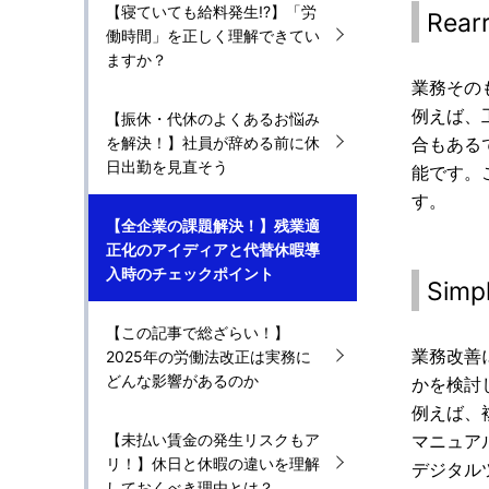
【寝ていても給料発生!?】「労
Rea
働時間」を正しく理解できてい
ますか？
業務その
例えば、
【振休・代休のよくあるお悩み
を解決！】社員が辞める前に休
合もある
日出勤を見直そう
能です。
す。
【全企業の課題解決！】残業適
正化のアイディアと代替休暇導
入時のチェックポイント
Sim
【この記事で総ざらい！】
業務改善
2025年の労働法改正は実務に
どんな影響があるのか
かを検討
例えば、
【未払い賃金の発生リスクもア
マニュア
リ！】休日と休暇の違いを理解
デジタル
しておくべき理由とは？