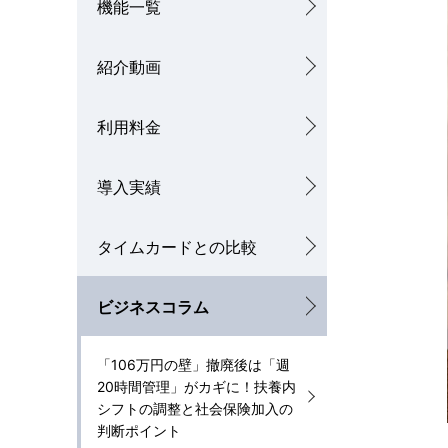
機能一覧
ナ
を
ビ
紹介動画
表
ゲ
示
利用料金
ー
し
シ
導入実績
て
ョ
い
タイムカードとの比較
ン
ま
す
ビジネスコラム
。
「106万円の壁」撤廃後は「週
20時間管理」がカギに！扶養内
シフトの調整と社会保険加入の
判断ポイント