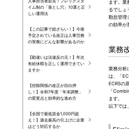
人事担当者必見！フレックスタ
ます。業
イム制の「落とし穴」10選と正
るでしょ
しい運用法
勤怠管理
の効率が
【この記事で総ざらい！】今後
予定されている改正は人事労務
の実務にどんな影響があるのか
業務
【勘違いは法違反の元！】年次
有給休暇を正しく運用できてい
業務分析
ますか
は、「E
ECRSの
【控除関係の改正が目白押
「Comb
し！】令和7年度「年末調整」
の変更点と効率的な進め方
ます。
以下では
【全国で最低賃金1,000円超
え！】過去最高の引上げに企業
はどう対応するか