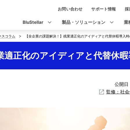
お問い合わせ
サポート情報
採
ナ
ビ
BluStellar
製品・ソリューション
業
ゲ
ネスコラム
【全企業の課題解決！】残業適正化のアイディアと代替休暇導入時
ー
シ
業適正化のアイディアと代替休暇
ョ
ン
公開日：
監修：社会