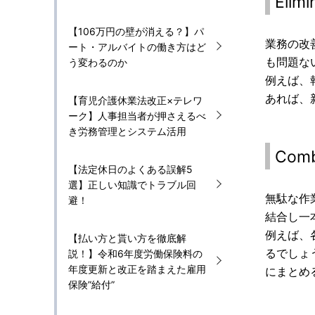
Eli
【106万円の壁が消える？】パ
業務の改
ート・アルバイトの働き方はど
も問題な
う変わるのか
例えば、
あれば、
【育児介護休業法改正×テレワ
ーク】人事担当者が押さえるべ
き労務管理とシステム活用
Com
【法定休日のよくある誤解5
選】正しい知識でトラブル回
無駄な作
避！
結合し一
例えば、
【払い方と貰い方を徹底解
るでしょ
説！】令和6年度労働保険料の
年度更新と改正を踏まえた雇用
にまとめ
保険”給付”