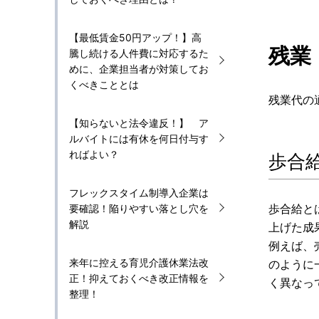
【最低賃金50円アップ！】高
残業
騰し続ける人件費に対応するた
めに、企業担当者が対策してお
くべきこととは
残業代の
【知らないと法令違反！】 ア
ルバイトには有休を何日付与す
ればよい？
歩合
フレックスタイム制導入企業は
歩合給と
要確認！陥りやすい落とし穴を
解説
上げた成
例えば、
来年に控える育児介護休業法改
のように
正！抑えておくべき改正情報を
く異なっ
整理！