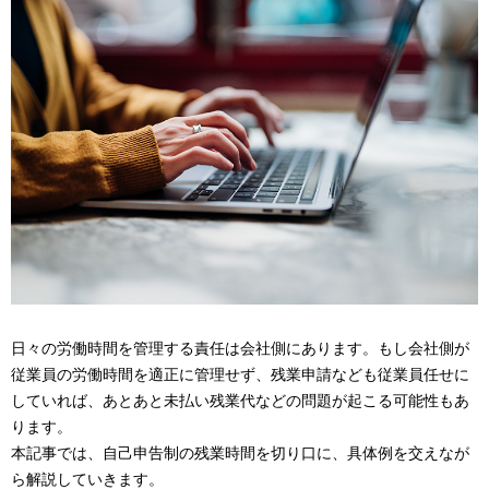
ナ
表
ビ
示
ゲ
し
ー
て
シ
い
ョ
ま
ン
す
。
日々の労働時間を管理する責任は会社側にあります。もし会社側が
従業員の労働時間を適正に管理せず、残業申請なども従業員任せに
していれば、あとあと未払い残業代などの問題が起こる可能性もあ
ります。
本記事では、自己申告制の残業時間を切り口に、具体例を交えなが
ら解説していきます。