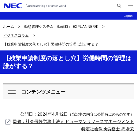
メ
サ
ニ
Japan
イ
ュ
ー
ト
を
ホーム
勤怠管理システム「勤革時」 EXPLANNER/K
サ
ナ
内
開
ビジネスコラム
く
検
ビ
イ
【残業申請制度の落とし穴】労働時間の管理は誰がする？
索
ゲ
ト
ー
【残業申請制度の落とし穴】労働時間の管理は
内
誰がする？
シ
の
ョ
現
ン
コンテンツメニュー
ロ
在
閉
ー
じ
位
公開日：2024年4月12日
る
（当記事の内容は公開時点のものです）
カ
置
監修：社会保険労務士法人 ヒューマンリソースマネージメント
ル
特定社会保険労務士 馬場栄
を