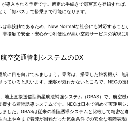
ess」が導入される予定です。所定の手続きで顔写真を登録すれ
なく「顔パス」で搭乗まで可能になります。
ムは非接触であるため、New Normalな社会にも対応する
、非接触で安全・安心かつ利便性が高い空港サービスの実現に
.2 航空交通管制システムのDX
運航に目を向けてみましょう。乗客は、搭乗した旅客機が、無
願っていると思います。乗客が気付かないところで、NECの
が、地上直接送信型衛星航法補強システム（GBAS）で、航空機
支援する着陸誘導システムです。NECは日本で初めて実運用
しました。GBASは従来の着陸誘導システムと比較して精密な
性向上や今まで着陸が困難だった気象条件での安全な着陸実現