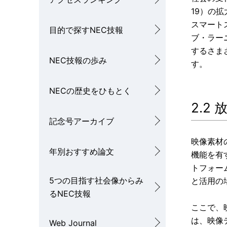
19）の
スマート
目的で探すNEC技報
ブ・ラー
するさま
NEC技報の歩み
す。
NECの歴史をひもとく
2.2
記念号アーカイブ
映像素材
年別おすすめ論文
機能を有
トフォー
5つの目指す社会像からみ
と活用の
るNEC技報
ここで、
は、映像
Web Journal