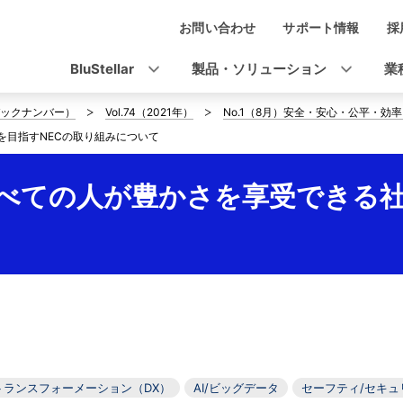
お問い合わせ
サポート情報
採
ナ
ビ
BluStellar
製品・ソリューション
業
ゲ
ックナンバー）
Vol.74（2021年）
No.1（8月）安全・安心・公平・効
ー
を目指すNECの取り組みについて
シ
べての人が豊かさを享受できる社
ョ
ン
トランスフォーメーション（DX）
AI/ビッグデータ
セーフティ/セキュ