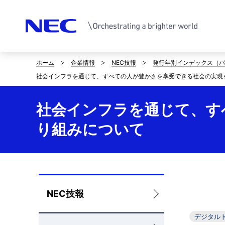
ホーム
企業情報
NEC技報
発行年別インデックス（バ
サ
社会インフラを通じて、すべての人が豊かさを享受できる社会の実現
イ
ト
社会インフラを通じて、す
内
り組みについて
の
現
在
ロ
NEC技報
位
ー
デジタル
置