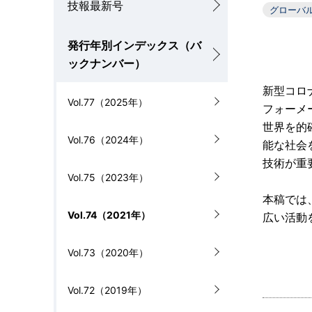
技報最新号
カ
グローバ
を
ル
発行年別インデックス（バ
表
ナ
ックナンバー）
示
ビ
新型コロ
Vol.77（2025年）
し
フォーメ
ゲ
世界を的
て
Vol.76（2024年）
ー
能な社会
い
技術が重
シ
Vol.75（2023年）
ま
ョ
本稿では
す
Vol.74（2021年）
広い活動
ン
。
Vol.73（2020年）
Vol.72（2019年）