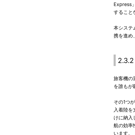
Expr
すること
本システ
携を進め
2.3
旅客機の
を誰もが
その1つ
入着陸を
けに納入
航の効率
います。