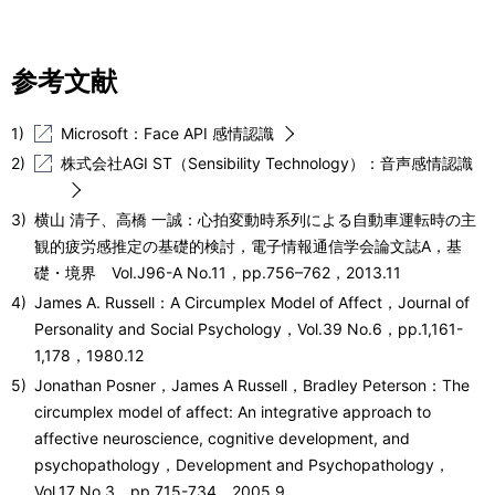
参考文献
1)
Microsoft：Face API 感情認識
2)
株式会社AGI ST（Sensibility Technology）：音声感情認識
3)
横山 清子、高橋 一誠：心拍変動時系列による自動車運転時の主
観的疲労感推定の基礎的検討，電子情報通信学会論文誌A，基
礎・境界 Vol.J96-A No.11，pp.756–762，2013.11
4)
James A. Russell：A Circumplex Model of Affect，Journal of
Personality and Social Psychology，Vol.39 No.6，pp.1,161-
1,178，1980.12
5)
Jonathan Posner，James A Russell，Bradley Peterson：The
circumplex model of affect: An integrative approach to
affective neuroscience, cognitive development, and
psychopathology，Development and Psychopathology，
Vol.17 No.3，pp.715-734，2005.9