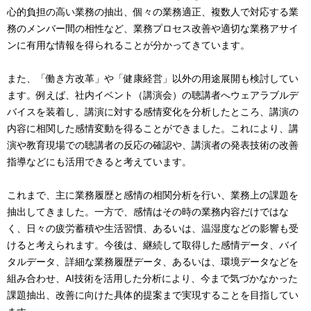
心的負担の高い業務の抽出、個々の業務適正、複数人で対応する業
務のメンバー間の相性など、業務プロセス改善や適切な業務アサイ
ンに有用な情報を得られることが分かってきています。
また、「働き方改革」や「健康経営」以外の用途展開も検討してい
ます。例えば、社内イベント（講演会）の聴講者へウェアラブルデ
バイスを装着し、講演に対する感情変化を分析したところ、講演の
内容に相関した感情変動を得ることができました。これにより、講
演や教育現場での聴講者の反応の確認や、講演者の発表技術の改善
指導などにも活用できると考えています。
これまで、主に業務履歴と感情の相関分析を行い、業務上の課題を
抽出してきました。一方で、感情はその時の業務内容だけではな
く、日々の疲労蓄積や生活習慣、あるいは、温湿度などの影響も受
けると考えられます。今後は、継続して取得した感情データ、バイ
タルデータ、詳細な業務履歴データ、あるいは、環境データなどを
組み合わせ、AI技術を活用した分析により、今まで気づかなかった
課題抽出、改善に向けた具体的提案まで実現することを目指してい