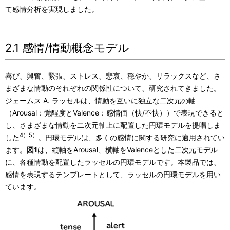
て感情分析を実現しました。
2.1 感情/情動概念モデル
喜び、興奮、緊張、ストレス、悲哀、穏やか、リラックスなど、さ
まざまな情動のそれぞれの関係性について、研究されてきました。
ジェームス A. ラッセルは、情動を互いに独立な二次元の軸
（Arousal：覚醒度とValence：感情価（快/不快））で表現できると
し、さまざまな情動を二次元軸上に配置した円環モデルを提唱しま
4）5）
した
。円環モデルは、多くの感情に関する研究に適用されてい
ます。
図1
は、縦軸をArousal、横軸をValenceとした二次元モデル
に、各種情動を配置したラッセルの円環モデルです。本製品では、
感情を表現するテンプレートとして、ラッセルの円環モデルを用い
ています。