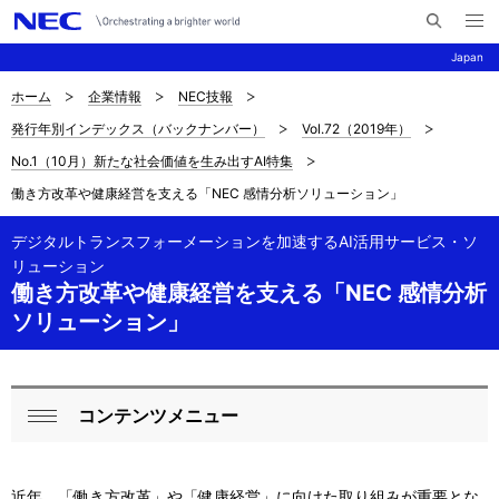
メ
サ
ニ
Japan
イ
ュ
ー
ト
を
ホーム
企業情報
NEC技報
サ
ナ
内
開
発行年別インデックス（バックナンバー）
Vol.72（2019年）
く
検
ビ
イ
No.1（10月）新たな社会価値を生み出すAI特集
索
ゲ
ト
働き方改革や健康経営を支える「NEC 感情分析ソリューション」
ー
内
デジタルトランスフォーメーションを加速するAI活用サービス・ソ
シ
の
リューション
ョ
働き方改革や健康経営を支える「NEC 感情分析
現
ン
ソリューション」
在
位
コンテンツメニュー
ロ
置
閉
ー
じ
を
近年、「働き方改革」や「健康経営」に向けた取り組みが重要とな
る