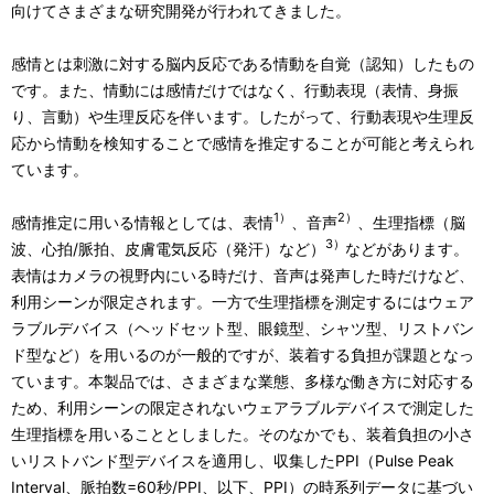
向けてさまざまな研究開発が行われてきました。
感情とは刺激に対する脳内反応である情動を自覚（認知）したもの
です。また、情動には感情だけではなく、行動表現（表情、身振
り、言動）や生理反応を伴います。したがって、行動表現や生理反
応から情動を検知することで感情を推定することが可能と考えられ
ています。
1）
2）
感情推定に用いる情報としては、表情
、音声
、生理指標（脳
3）
波、心拍/脈拍、皮膚電気反応（発汗）など）
などがあります。
表情はカメラの視野内にいる時だけ、音声は発声した時だけなど、
利用シーンが限定されます。一方で生理指標を測定するにはウェア
ラブルデバイス（ヘッドセット型、眼鏡型、シャツ型、リストバン
ド型など）を用いるのが一般的ですが、装着する負担が課題となっ
ています。本製品では、さまざまな業態、多様な働き方に対応する
ため、利用シーンの限定されないウェアラブルデバイスで測定した
生理指標を用いることとしました。そのなかでも、装着負担の小さ
いリストバンド型デバイスを適用し、収集したPPI（Pulse Peak
Interval、脈拍数=60秒/PPI、以下、PPI）の時系列データに基づい