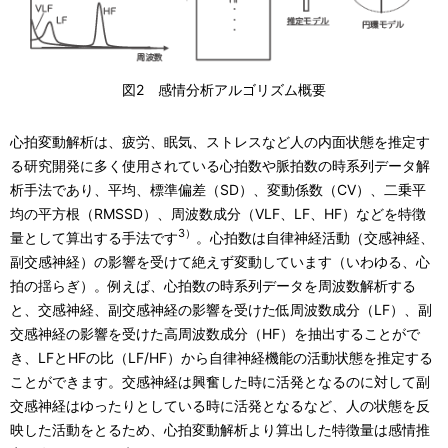
図2 感情分析アルゴリズム概要
心拍変動解析は、疲労、眠気、ストレスなど人の内面状態を推定す
る研究開発に多く使用されている心拍数や脈拍数の時系列データ解
析手法であり、平均、標準偏差（SD）、変動係数（CV）、二乗平
均の平方根（RMSSD）、周波数成分（VLF、LF、HF）などを特徴
3）
量として算出する手法です
。心拍数は自律神経活動（交感神経、
副交感神経）の影響を受けて絶えず変動しています（いわゆる、心
拍の揺らぎ）。例えば、心拍数の時系列データを周波数解析する
と、交感神経、副交感神経の影響を受けた低周波数成分（LF）、副
交感神経の影響を受けた高周波数成分（HF）を抽出することがで
き、LFとHFの比（LF/HF）から自律神経機能の活動状態を推定する
ことができます。交感神経は興奮した時に活発となるのに対して副
交感神経はゆったりとしている時に活発となるなど、人の状態を反
映した活動をとるため、心拍変動解析より算出した特徴量は感情推