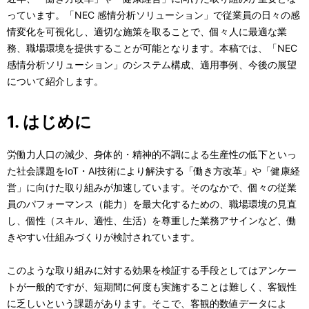
カ
表
っています。「NEC 感情分析ソリューション」で従業員の日々の感
ル
情変化を可視化し、適切な施策を取ることで、個々人に最適な業
示
務、職場環境を提供することが可能となります。本稿では、「NEC
ナ
し
感情分析ソリューション」のシステム構成、適用事例、今後の展望
ビ
について紹介します。
て
ゲ
い
1. はじめに
ー
ま
労働力人口の減少、身体的・精神的不調による生産性の低下といっ
シ
す
た社会課題をIoT・AI技術により解決する「働き方改革」や「健康経
ョ
。
営」に向けた取り組みが加速しています。そのなかで、個々の従業
員のパフォーマンス（能力）を最大化するための、職場環境の見直
ン
し、個性（スキル、適性、生活）を尊重した業務アサインなど、働
きやすい仕組みづくりが検討されています。
このような取り組みに対する効果を検証する手段としてはアンケー
トが一般的ですが、短期間に何度も実施することは難しく、客観性
に乏しいという課題があります。そこで、客観的数値データによ