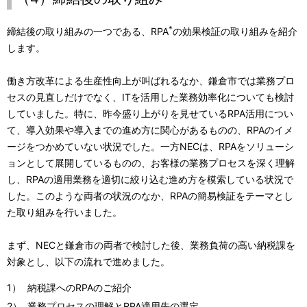
*
締結後の取り組みの一つである、RPA
の効果検証の取り組みを紹介
します。
働き方改革による生産性向上が叫ばれるなか、鎌倉市では業務プロ
セスの見直しだけでなく、ITを活用した業務効率化についても検討
していました。特に、昨今盛り上がりを見せているRPA活用につい
て、導入効果や導入までの進め方に関心があるものの、RPAのイメ
ージをつかめていない状況でした。一方NECは、RPAをソリューシ
ョンとして展開しているものの、お客様の業務プロセスを深く理解
し、RPAの適用業務を適切に絞り込む進め方を模索している状況で
した。このような両者の状況のなか、RPAの簡易検証をテーマとし
た取り組みを行いました。
まず、NECと鎌倉市の両者で検討した後、業務負荷の高い納税課を
対象とし、以下の流れで進めました。
1）
納税課へのRPAのご紹介
2）
業務プロセスの理解とRPA適用先の選定