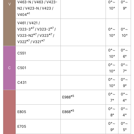
V463-N / V463 / V423-
0°～
0°～
V
N2 / V423-N / V423 /
10°
9°
※1
V404
V461 / V421 /
※7
※7
V323-3
/ V323-2
/
0°～
0°～
※7
※7
V323-N2
/ V323
/
10°
10°
※7
※7
V322
/ V321
0°～
0°～
C551
10°
6°
0°～
0°～
C
C501
10°
7°
0°～
0°～
C431
10°
9°
0°～
0°～
※5
E988
7°
4°
0°～
0°～
※5
E805
E868
8°
4°
0°～
0°～
E705
9°
5°