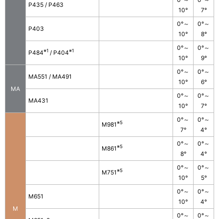
P435 / P463
10°
7°
0°～
0°～
P403
10°
8°
0°～
0°～
※1
※1
P484
/ P404
10°
9°
0°～
0°～
MA551 / MA491
10°
6°
MA
0°～
0°～
MA431
10°
7°
0°～
0°～
※5
M981
7°
4°
0°～
0°～
※5
M861
8°
4°
0°～
0°～
※5
M751
10°
5°
0°～
0°～
M651
10°
4°
M
0°～
0°～