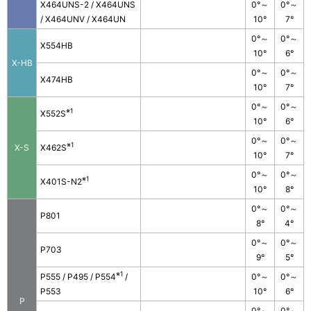
X464UNS-2 / X464UNS
0°～
0°～
/ X464UNV / X464UN
10°
7°
0°～
0°～
X554HB
10°
6°
X-HB
0°～
0°～
X474HB
10°
7°
0°～
0°～
※1
X552S
10°
6°
0°～
0°～
※1
X-S
X462S
10°
7°
0°～
0°～
※1
X401S-N2
10°
8°
0°～
0°～
P801
8°
4°
0°～
0°～
P703
9°
5°
※1
P555 / P495 / P554
/
0°～
0°～
P553
10°
6°
P
0°～
0°～