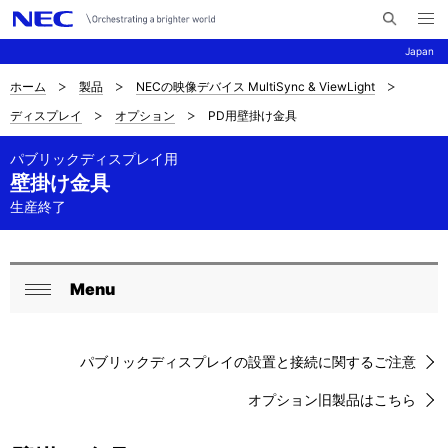
メ
サ
ニ
Japan
イ
ュ
ー
ト
を
ホーム
製品
NECの映像デバイス MultiSync & ViewLight
サ
ナ
内
開
ディスプレイ
オプション
PD用壁掛け金具
く
検
ビ
イ
索
ゲ
パブリックディスプレイ用
ト
壁掛け金具
ー
内
生産終了
シ
の
ョ
現
ン
Menu
ロ
閉
在
ー
じ
位
パブリックディスプレイの設置と接続に関するご注意
る
カ
置
オプション旧製品はこちら
ル
を
ナ