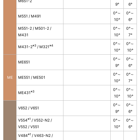
M651-2
9°
6°
0°～
0°～
M551 / M491
10°
6°
M551-2 / M501-2 /
0°～
0°～
M431
10°
7°
0°～
0°～
※3
※4
M431-2
/ M321
10°
10°
0°～
0°～
ME651
9°
6°
0°～
0°～
ME
ME551 / ME501
10°
7°
0°～
0°～
※3
ME431
10°
10°
0°～
0°～
V652 / V651
9°
6°
※1
V554
/ V552-N2 /
0°～
0°～
V552 / V551
10°
6°
※1
V484
/ V463-N2 /