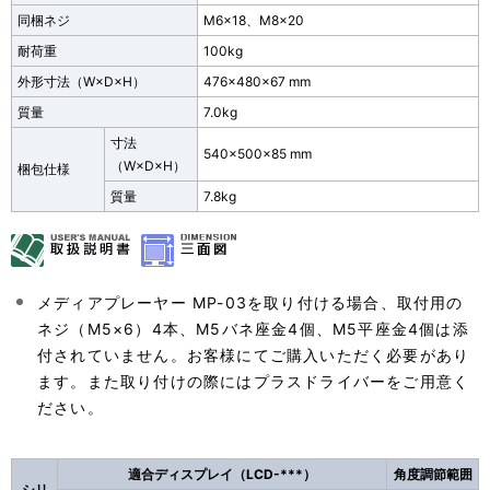
同梱ネジ
M6×18、M8×20
耐荷重
100kg
外形寸法
（W×D×H）
476×480×67 mm
質量
7.0kg
寸法
540×500×85 mm
（W×D×H）
梱包仕様
質量
7.8kg
メディアプレーヤー MP-03を取り付ける場合、取付用の
ネジ（M5×6）4本、M5バネ座金4個、M5平座金4個は添
付されていません。お客様にてご購入いただく必要があり
ます。また取り付けの際にはプラスドライバーをご用意く
ださい。
適合ディスプレイ（LCD-***）
角度調節範囲
シリ