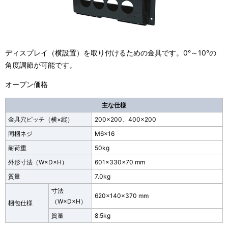
ディスプレイ（横設置）を取り付けるための金具です。0°～10°の
角度調節が可能です。
オープン価格
主な仕様
金具穴ピッチ（横×縦）
200×200、400×200
同梱ネジ
M6×16
耐荷重
50kg
外形寸法
（W×D×H）
601×330×70 mm
質量
7.0kg
寸法
620×140×370 mm
（W×D×H）
梱包仕様
質量
8.5kg