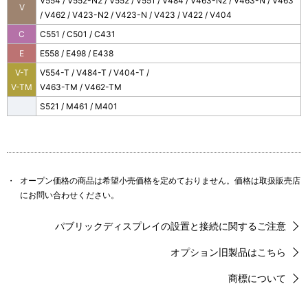
V554 / V552-N2 / V552 / V551 / V484 / V463-N2 / V463-N / V463
V
/ V462 / V423-N2 / V423-N / V423 / V422 / V404
C
C551 / C501 / C431
E
E558 / E498 / E438
V-T
V554-T / V484-T / V404-T /
V-TM
V463-TM / V462-TM
S521 / M461 / M401
・
オープン価格の商品は希望小売価格を定めておりません。価格は取扱販売店
にお問い合わせください。
パブリックディスプレイの設置と接続に関するご注意
オプション旧製品はこちら
商標について