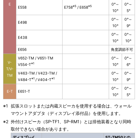
E
0°～
0°～
※5
※5
E558
E758
/ E658
10°
5°
0°～
0°～
E498
10°
9°
0°～
0°～
E438
10°
10°
E656
角度調節不可
V652-TM / V651-TM
0°～
0°～
V-
※1
V554-T
10°
6°
T/V-
V463-TM / V423-TM /
0°～
0°～
TM
※1
※1
V484-T
/ V404-T
10°
9°
0°～
0°～
E-T
E651-T
10°
5°
※1
拡張スロットまたは内蔵スピーカを使用する場合は、ウォール
マウントアダプタ（ディスプレイ添付品）を使用します。
※2
外付けスピーカ（SP-TF1、SP-RM1）とは排他装着となり同時
取付できない場合があります。
ディスプレイ
ST-TM50との