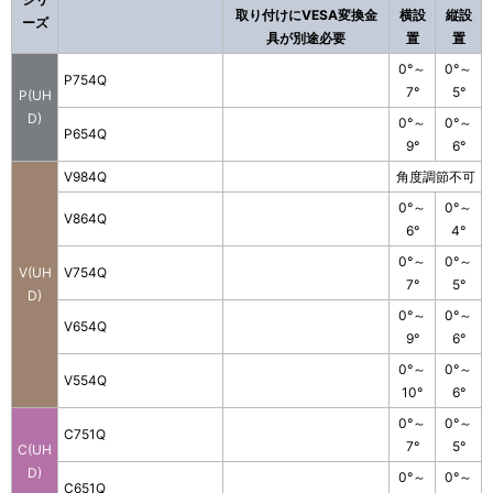
取り付けにVESA変換金
横設
縦設
ーズ
具が別途必要
置
置
0°～
0°～
P754Q
7°
5°
P(UH
D)
0°～
0°～
P654Q
9°
6°
V984Q
角度調節不可
0°～
0°～
V864Q
6°
4°
0°～
0°～
V(UH
V754Q
7°
5°
D)
0°～
0°～
V654Q
9°
6°
0°～
0°～
V554Q
10°
6°
0°～
0°～
C751Q
7°
5°
C(UH
D)
0°～
0°～
C651Q