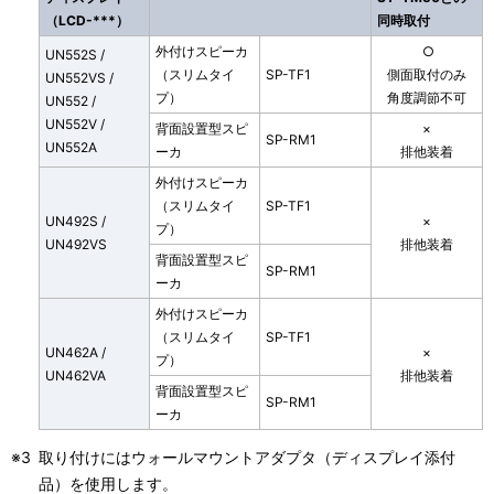
（LCD-***）
同時取付
外付けスピーカ
○
UN552S /
（スリムタイ
SP-TF1
側面取付のみ
UN552VS /
プ）
角度調節不可
UN552 /
UN552V /
背面設置型スピ
×
SP-RM1
UN552A
ーカ
排他装着
外付けスピーカ
（スリムタイ
SP-TF1
UN492S /
×
プ）
UN492VS
排他装着
背面設置型スピ
SP-RM1
ーカ
外付けスピーカ
（スリムタイ
SP-TF1
UN462A /
×
プ）
UN462VA
排他装着
背面設置型スピ
SP-RM1
ーカ
※3
取り付けにはウォールマウントアダプタ（ディスプレイ添付
品）を使用します。