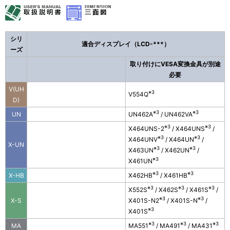
シリ
適合ディスプレイ（LCD-***）
ーズ
取り付けにVESA変換金具が別途
必要
V(UH
※3
V554Q
D)
※3
※3
UN
UN462A
/ UN462VA
※3
※3
X464UNS-2
/ X464UNS
/
※3
※3
X464UNV
/ X464UN
/
X-UN
※3
※3
X463UN
/ X462UN
/
※3
X461UN
※3
※3
X-HB
X462HB
/ X461HB
※3
※3
※3
X552S
/ X462S
/ X461S
/
※3
※3
X-S
X401S-N2
/ X401S-N
/
※3
X401S
※3
※3
※3
MA
MA551
/ MA491
/ MA431