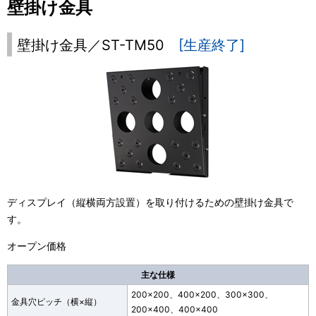
壁掛け金具
表
ビ
示
壁掛け金具／ST-TM50
[生産終了]
ゲ
し
ー
て
シ
い
ョ
ま
ン
す
。
ディスプレイ（縦横両方設置）を取り付けるための壁掛け金具で
す。
オープン価格
主な仕様
200×200、400×200、300×300、
金具穴ピッチ（横×縦）
200×400、400×400