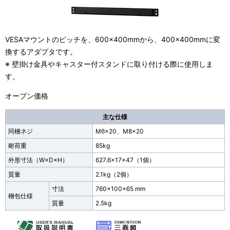
VESAマウントのピッチを、600×400mmから、400×400mmに変
換するアダプタです。
※ 壁掛け金具やキャスター付スタンドに取り付ける際に使用しま
す。
オープン価格
主な仕様
同梱ネジ
M6×20、M8×20
耐荷重
85kg
外形寸法
（W×D×H）
627.6×17×47（1個）
質量
2.1kg（2個）
寸法
760×100×65 mm
梱包仕様
質量
2.5kg