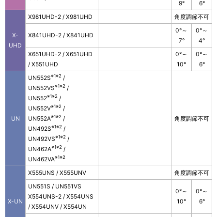
9°
6°
X981UHD-2 / X981UHD
角度調節不可
0°～
0°～
X-
X841UHD-2 / X841UHD
7°
4°
UHD
X651UHD-2 / X651UHD
0°～
0°～
/ X551UHD
10°
6°
※1※2
UN552S
/
※1※2
UN552VS
/
※1※2
UN552
/
※1※2
UN552V
/
※1※2
UN
UN552A
/
角度調節不可
※1※2
UN492S
/
※1※2
UN492VS
/
※1※2
UN462A
/
※1※2
UN462VA
X555UNS / X555UNV
角度調節不可
UN551S / UN551VS
0°～
0°～
X554UNS-2 / X554UNS
X-UN
10°
6°
/ X554UNV / X554UN