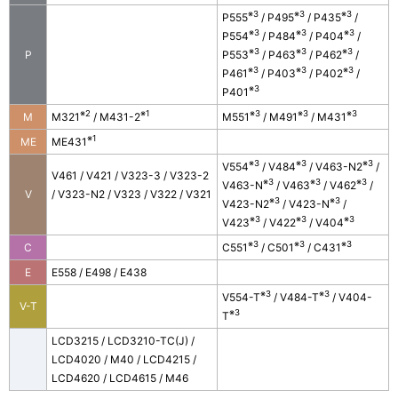
※3
※3
※3
P555
/ P495
/ P435
/
※3
※3
※3
P554
/ P484
/ P404
/
※3
※3
※3
P
P553
/ P463
/ P462
/
※3
※3
※3
P461
/ P403
/ P402
/
※3
P401
※2
※1
※3
※3
※3
M
M321
/ M431-2
M551
/ M491
/ M431
※1
ME
ME431
※3
※3
※3
V554
/ V484
/ V463-N2
/
V461 / V421 / V323-3 / V323-2
※3
※3
※3
V463-N
/ V463
/ V462
/
V
/ V323-N2 / V323 / V322 / V321
※3
※3
V423-N2
/ V423-N
/
※3
※3
※3
V423
/ V422
/ V404
※3
※3
※3
C
C551
/ C501
/ C431
E
E558 / E498 / E438
※3
※3
V554-T
/ V484-T
/ V404-
V-T
※3
T
LCD3215 / LCD3210-TC(J) /
LCD4020 / M40 / LCD4215 /
LCD4620 / LCD4615 / M46