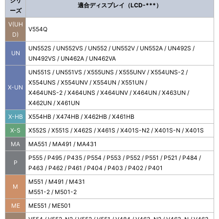
シリ
適合ディスプレイ（LCD-***）
ーズ
V(UH
V554Q
D)
UN552S / UN552VS / UN552 / UN552V / UN552A / UN492S /
UN
UN492VS / UN462A / UN462VA
UN551S / UN551VS / X555UNS / X555UNV / X554UNS-2 /
X554UNS / X554UNV / X554UN / X551UN /
X-UN
X464UNS-2 / X464UNS / X464UNV / X464UN / X463UN /
X462UN / X461UN
X-HB
X554HB / X474HB / X462HB / X461HB
X-S
X552S / X551S / X462S / X461S / X401S-N2 / X401S-N / X401S
MA
MA551 / MA491 / MA431
P555 / P495 / P435 / P554 / P553 / P552 / P551 / P521 / P484 /
P
P463 / P462 / P461 / P404 / P403 / P402 / P401
M551 / M491 / M431
M
M551-2 / M501-2
ME
ME551 / ME501