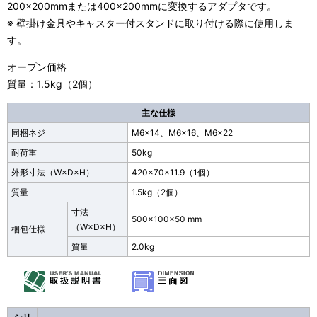
200×200mmまたは400×200mmに変換するアダプタです。
※ 壁掛け金具やキャスター付スタンドに取り付ける際に使用しま
す。
オープン価格
質量：1.5kg（2個）
主な仕様
同梱ネジ
M6×14、M6×16、M6×22
耐荷重
50kg
外形寸法
（W×D×H）
420×70×11.9（1個）
質量
1.5kg（2個）
寸法
500×100×50 mm
（W×D×H）
梱包仕様
質量
2.0kg