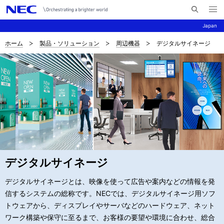
メ
サ
ニ
Japan
イ
ュ
ー
ト
を
ホーム
製品・ソリューション
周辺機器
デジタルサイネージ
サ
ナ
内
開
く
検
ビ
イ
索
ゲ
ト
ー
内
シ
の
ョ
現
ン
在
デジタルサイネージ
位
デジタルサイネージとは、映像を使って広告や案内などの情報を発
置
信するシステムの総称です。NECでは、デジタルサイネージ用ソフ
トウェアから、ディスプレイやサーバなどのハードウェア、ネット
ワーク構築や保守に至るまで、お客様の要望や環境に合わせ、総合