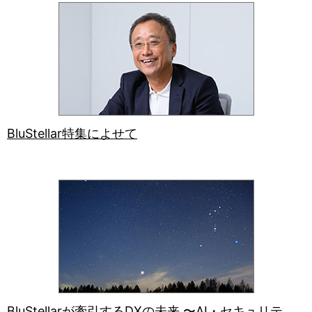
BluStellar特集によせて
BluStellarが牽引するDXの未来 〜AI・セキュリテ