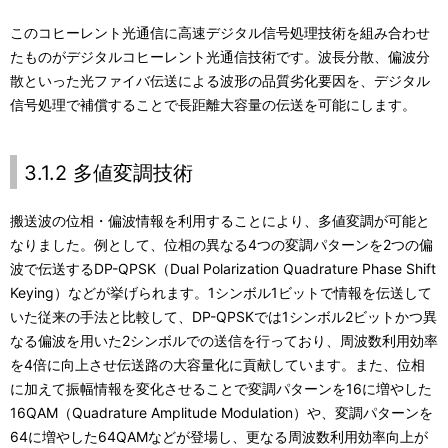
このコヒーレント光通信に高速デジタル信号処理技術を組み合わせ
たものがデジタルコヒーレント光通信技術です。波長分散、偏波分
散といった光ファイバ伝送による波形の品質劣化要因を、デジタル
信号処理で補償することで長距離大容量の伝送を可能にします。
3.1.2 多値変調技術
搬送波の位相・偏波情報を利用することにより、多値変調が可能と
なりました。例として、位相の異なる4つの変調パターンを2つの偏
波で伝送するDP-QPSK（Dual Polarization Quadrature Phase Shift
Keying）などが挙げられます。1シンボル1ビットで情報を伝送して
いた従来の手法と比較して、DP-QPSKでは1シンボル2ビットかつ異
なる偏波を用いた2シンボルでの送信を行っており、周波数利用効率
を4倍に向上させ伝送路の大容量化に貢献しています。また、位相
に加えて振幅情報を変化させることで変調パターンを16に増やした
16QAM（Quadrature Amplitude Modulation）や、変調パターンを
64に増やした64QAMなどが登場し、更なる周波数利用効率向上が