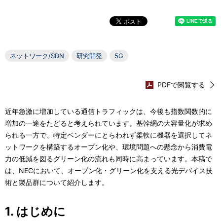
表
ー
じ
る
示
カ
し
ル
ネットワーク/SDN
研究開発
5G
て
ナ
い
ビ
PDFで閲覧する
ま
ゲ
近年急激に増加している通信トラフィックは、今後も指数関数的に
す
ー
増加の一途をたどると考えられています。基幹網の大容量化が求め
。
シ
られる一方で、特定ベンダーにとらわれず柔軟に機器を選択してネ
ットワークを構築するオープン化や、環境問題への懸念から消費電
ョ
力の低減を図るグリーン化の流れも同時に高まっています。本稿で
ン
は、NECにおいて、オープン化・グリーン化を支える光デバイス技
術と製品群について紹介します。
1. はじめに