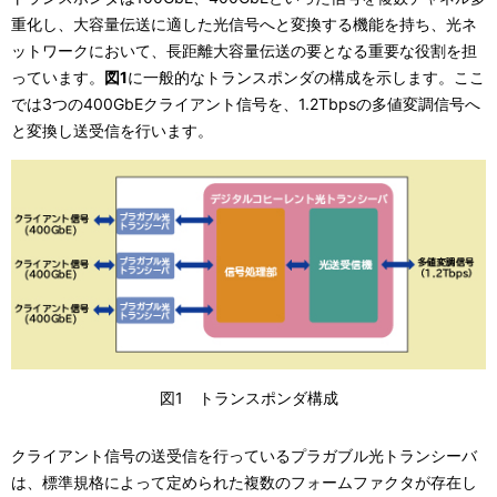
重化し、大容量伝送に適した光信号へと変換する機能を持ち、光ネ
ットワークにおいて、長距離大容量伝送の要となる重要な役割を担
っています。
図1
に一般的なトランスポンダの構成を示します。ここ
では3つの400GbEクライアント信号を、1.2Tbpsの多値変調信号へ
と変換し送受信を行います。
図1 トランスポンダ構成
クライアント信号の送受信を行っているプラガブル光トランシーバ
は、標準規格によって定められた複数のフォームファクタが存在し