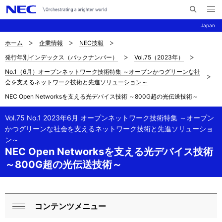
メ
サ
ニ
Japan
イ
ュ
ー
ト
を
ホーム
企業情報
NEC技報
サ
ナ
内
開
発行年別インデックス（バックナンバー）
Vol.75（2023年）
く
検
ビ
イ
No.1（6月）オープンネットワーク技術特集 ～オープンかつグリーンな社
索
ゲ
ト
会を支えるネットワーク技術と先進ソリューション～
ー
NEC Open Networksを支える光デバイス技術 ～800G超の光伝送技術～
内
シ
の
Vol.75 No.1 2023年6月 オープンネットワーク技術特集 ～オープン
ョ
かつグリーンな社会を支えるネットワーク技術と先進ソリューショ
現
ン
ン～
NEC Open Networksを支える光デバイス技術
在
～800G超の光伝送技術～
位
置
コンテンツメニュー
を
ロ
閉