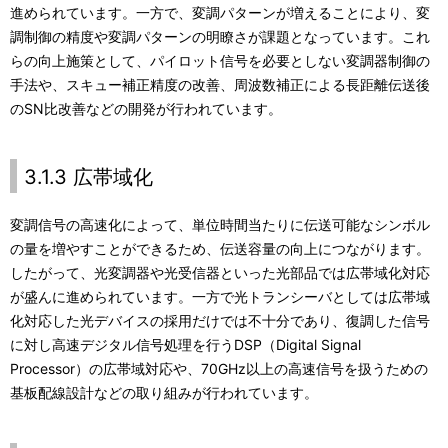
進められています。一方で、変調パターンが増えることにより、変
調制御の精度や変調パターンの明瞭さが課題となっています。これ
らの向上施策として、パイロット信号を必要としない変調器制御の
手法や、スキュー補正精度の改善、周波数補正による長距離伝送後
のSN比改善などの開発が行われています。
3.1.3 広帯域化
変調信号の高速化によって、単位時間当たりに伝送可能なシンボル
の量を増やすことができるため、伝送容量の向上につながります。
したがって、光変調器や光受信器といった光部品では広帯域化対応
が盛んに進められています。一方で光トランシーバとしては広帯域
化対応した光デバイスの採用だけでは不十分であり、復調した信号
に対し高速デジタル信号処理を行うDSP（Digital Signal
Processor）の広帯域対応や、70GHz以上の高速信号を扱うための
基板配線設計などの取り組みが行われています。