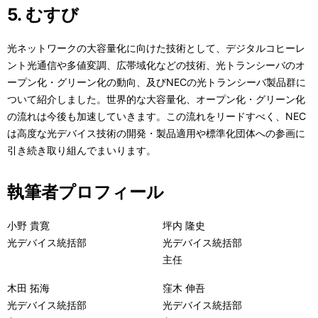
5. むすび
光ネットワークの大容量化に向けた技術として、デジタルコヒーレ
ント光通信や多値変調、広帯域化などの技術、光トランシーバのオ
ープン化・グリーン化の動向、及びNECの光トランシーバ製品群に
ついて紹介しました。世界的な大容量化、オープン化・グリーン化
の流れは今後も加速していきます。この流れをリードすべく、NEC
は高度な光デバイス技術の開発・製品適用や標準化団体への参画に
引き続き取り組んでまいります。
執筆者プロフィール
小野 貴寛
坪内 隆史
光デバイス統括部
光デバイス統括部
主任
木田 拓海
窪木 伸吾
光デバイス統括部
光デバイス統括部