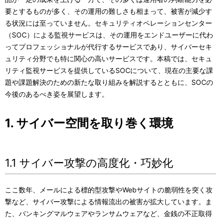
表
ル
要とするものが多く、その運用の難しさも相まって、被害が減少す
る状況には至っていません。セキュリティオペレーションセンター
示
ナ
（SOC）による監視サービスは、その運用をエンドユーザーに代わ
し
ビ
ってプロフェッショナルが代行するサービスであり、サイバーセキ
ュリティ分野でも特に関心の高いサービスです。本稿では、セキュ
て
ゲ
リティ監視サービスを提供しているSOCについて、現在の主要な課
い
ー
題や課題解決のための新たな取り組みを解説するとともに、SOCの
今後のあるべき姿を展望します。
ま
シ
す
ョ
1. サイバー空間を取り巻く環境
。
ン
1.1 サイバー攻撃の高度化・巧妙化
ここ数年、メールによる標的型攻撃やWebサイトの脆弱性を突く攻
撃など、サイバー攻撃による情報流出の被害が拡大しています。ま
た、バンキングマルウェアやランサムウェアなど、金銭の不正取得