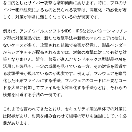
を目的としたサイバー攻撃も増加傾向にあります。特に、プロのサ
イバー犯罪組織によるものと見られる攻撃は、高度化・巧妙化が著
しく、対策が非常に難しくなっているのが現実です。
例えば、アンチウイルスソフトやIDS・IPSなどのパターンマッチン
グ型の対策製品では、新たな攻撃手法や新種のマルウェアは検知し
ないケースが多く、攻撃された組織で被害が発覚し、製品ベンダー
からシグネチャが配布されるまでは、対象の攻撃に対して有効な対
策となりません。近年、普及が進んだサンドボックス型製品やAIを
活用した製品も、一定の成果を見せている一方、その対策を回避す
る攻撃手法が現れているのが現実です。例えば、マルウェアを暗号
化した圧縮ファイルにする手法、マルウェアのコードに不要なコー
ドを大量に付加してファイルを大容量化する手法などは、それらの
検知を回避する手法の一例です。
これまでも言われてきたとおり、セキュリティ製品単体での対策に
は限界があり、対策を組み合わせて組織の守りを強固にしていく必
要があります。