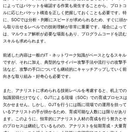
によってはパケットを確認する作業も発生することから、プロトコ
ルに応じたパケット構造を正しく把握しておくことも必要です。特
に、SOCでは分析・判断にスピードが求められるため、すぐに頭か
ら取り出せるレベルでの技術理解が非常に重要です。場合によって
は、マルウェア解析が必要な場面もあり、プログラムコードを読む
スキルも求められます。
前述した内容は一般のIT・ネットワーク知識がベースとなるスキル
ですが、それに加え、典型的なサイバー攻撃手法や流行りの攻撃手
法など、攻撃の手口についても継続的にキャッチアップしていく前
向きな取り組み・好奇心も必要です。
また、アナリストに求められる技術レベルを考慮すると、机上での
知識習得だけでなく、OJTによる現場（SOC）での育成プロセスは
欠かせません。しかし、OJTを行うには既に現場での運用を担って
いるアナリストの手が掛かるため、育成可能な人数には限りがあり
ます。このように、恒常的にアナリスト人材の育成を行う努力とそ
のプロセスは継続しているものの、アナリストを短期育成・大量育