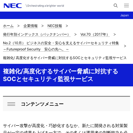
メ
サ
ニ
Japan
イ
ュ
ー
ト
を
ホーム
企業情報
NEC技報
サ
ナ
内
開
発行年別インデックス（バックナンバー）
Vol.70（2017年）
く
検
ビ
イ
No.2（10月） ビジネスの安全・安心を支えるサイバーセキュリティ特集
索
ゲ
ト
～Futureproof Security 安心の先へ。～
ー
複雑化/ 高度化するサイバー脅威に対抗するSOCとセキュリティ監視サービス
内
シ
の
複雑化/高度化するサイバー脅威に対抗する
ョ
SOCとセキュリティ監視サービス
現
ン
在
位
コンテンツメニュー
ロ
閉
置
ー
じ
を
サイバー攻撃が高度化・巧妙化するなか、新たに開発される対策製
る
カ
品が一定の成果を上げる一方で、その多くは運用者の判断能力を必