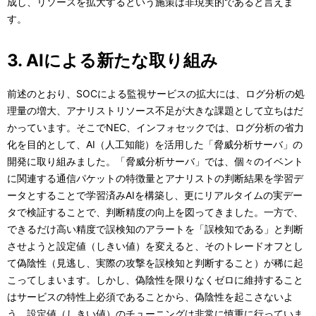
成し、リソースを拡大するという施策は非現実的であると言えま
す。
3. AIによる新たな取り組み
前述のとおり、SOCによる監視サービスの拡大には、ログ分析の処
理量の増大、アナリストリソース不足が大きな課題として立ちはだ
かっています。そこでNEC、インフォセックでは、ログ分析の省力
化を目的として、AI（人工知能）を活用した「脅威分析サーバ」の
開発に取り組みました。「脅威分析サーバ」では、個々のイベント
に関連する通信パケットの特徴量とアナリストの判断結果を学習デ
ータとすることで学習済みAIを構築し、更にリアルタイムの実デー
タで検証することで、判断精度の向上を図ってきました。一方で、
できるだけ高い精度で誤検知のアラートを「誤検知である」と判断
させようと設定値（しきい値）を変えると、そのトレードオフとし
て偽陰性（見逃し、実際の攻撃を誤検知と判断すること）が稀に起
こってしまいます。しかし、偽陰性を限りなくゼロに維持すること
はサービスの特性上必須であることから、偽陰性を起こさないよ
う、設定値（しきい値）のチューニングは非常に慎重に行っていま