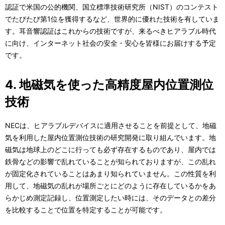
認証で米国の公的機関、国立標準技術研究所（NIST）のコンテスト
でたびたび第1位を獲得するなど、世界的に優れた技術を有していま
す。耳音響認証はこれからの技術ですが、来るべきヒアラブル時代
に向け、インターネット社会の安全・安心を皆様にお届けする予定
です。
4. 地磁気を使った高精度屋内位置測位
技術
NECは、ヒアラブルデバイスに適用させることを前提として、地磁
気を利用した屋内位置測位技術の研究開発に取り組んでいます。地
磁気は地球上のどこに行っても必ず存在するものであり、屋内では
鉄骨などの影響で乱れていることが知られておりますが、この乱れ
が固定化されていることはあまり知られていません。この性質を利
用して、地磁気の乱れが場所ごとにどのように存在しているかをあ
らかじめ測定記録し、位置測定したい時には、そのデータとの差分
を比較することで位置を特定することが可能です。