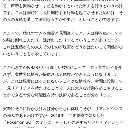
て、声帯を振動させ、手足を動かすといった出力を行うというわけ
です。これは同時に、人に期待する行動を起こさせるためには、そ
の人の五感を通じて適切な入力が必要だ、ということができます。
ところで、枯れすすきを幽霊と見間違えると、人は腰をぬかしてそ
の場に倒れこんだり、逃げ出したりするということがありますが、
これは五感からの入力そのものが現実かどうかはたいして関係がな
いということも示唆しています。
ここへきてARやMRという新しい技術によって、ディスプレイを介
さず、実世界に情報が提供される体験ができるようになりました
が、これは現実にはそこにないフェイクな情報を、空間に投影して
一見リアリティを持たせることで、人に大きな行動を起こさせるこ
とができる十分な可能性を持つ技術であることが分かります。
実際にそこに行かなければ分からない体験こそが、リアルビジネス
の強みであるわけですが、2016年、世界規模で普及した
「Pokémon GO」のように、そうした強みすらリアリティというデ