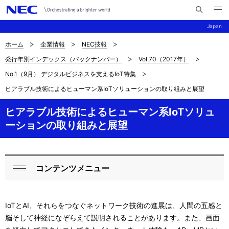
メ
サ
ニ
Japan
イ
ュ
ー
ト
を
ホーム
企業情報
NEC技報
サ
ナ
内
開
発行年別インデックス（バックナンバー）
Vol.70（2017年）
く
検
ビ
イ
No.1（9月） デジタルビジネスを支えるIoT特集
索
ゲ
ト
ヒアラブル技術によるヒューマン系IoTソリューションの取り組みと展望
ー
内
ヒアラブル技術によるヒューマン系IoTソリュ
シ
の
ーションの取り組みと展望
ョ
現
ン
在
コンテンツメニュー
ロ
閉
位
ー
じ
置
IoTとAI、それらをつなぐネットワーク技術の進展は、人間の五感と
る
カ
を
脳そして神経になぞらえて説明されることがあります。また、画面