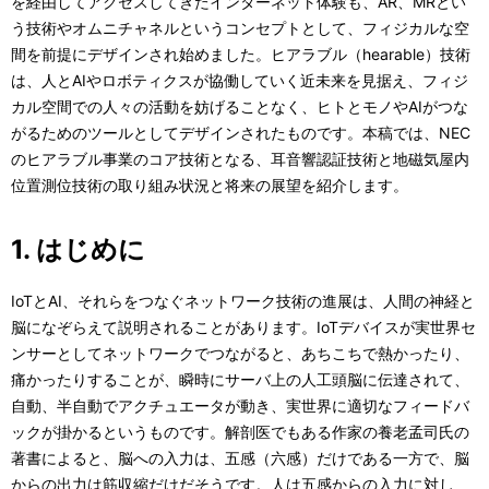
ル
を経由してアクセスしてきたインターネット体験も、AR、MRとい
表
う技術やオムニチャネルというコンセプトとして、フィジカルな空
ナ
示
間を前提にデザインされ始めました。ヒアラブル（hearable）技術
ビ
は、人とAIやロボティクスが協働していく近未来を見据え、フィジ
し
カル空間での人々の活動を妨げることなく、ヒトとモノやAIがつな
ゲ
て
がるためのツールとしてデザインされたものです。本稿では、NEC
ー
のヒアラブル事業のコア技術となる、耳音響認証技術と地磁気屋内
い
位置測位技術の取り組み状況と将来の展望を紹介します。
シ
ま
ョ
1. はじめに
す
ン
。
IoTとAI、それらをつなぐネットワーク技術の進展は、人間の神経と
脳になぞらえて説明されることがあります。IoTデバイスが実世界セ
ンサーとしてネットワークでつながると、あちこちで熱かったり、
痛かったりすることが、瞬時にサーバ上の人工頭脳に伝達されて、
自動、半自動でアクチュエータが動き、実世界に適切なフィードバ
ックが掛かるというものです。解剖医でもある作家の養老孟司氏の
著書によると、脳への入力は、五感（六感）だけである一方で、脳
からの出力は筋収縮だけだそうです。人は五感からの入力に対し