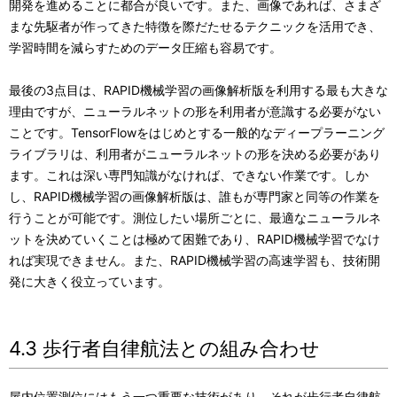
開発を進めることに都合が良いです。また、画像であれば、さまざ
まな先駆者が作ってきた特徴を際だたせるテクニックを活用でき、
学習時間を減らすためのデータ圧縮も容易です。
最後の3点目は、RAPID機械学習の画像解析版を利用する最も大きな
理由ですが、ニューラルネットの形を利用者が意識する必要がない
ことです。TensorFlowをはじめとする一般的なディープラーニング
ライブラリは、利用者がニューラルネットの形を決める必要があり
ます。これは深い専門知識がなければ、できない作業です。しか
し、RAPID機械学習の画像解析版は、誰もが専門家と同等の作業を
行うことが可能です。測位したい場所ごとに、最適なニューラルネ
ットを決めていくことは極めて困難であり、RAPID機械学習でなけ
れば実現できません。また、RAPID機械学習の高速学習も、技術開
発に大きく役立っています。
4.3 歩行者自律航法との組み合わせ
屋内位置測位にはもう一つ重要な技術があり、それが歩行者自律航