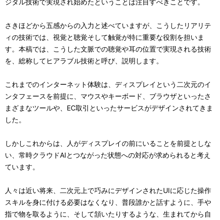
ジタル技術で実現され始めたということは注目すべきことです。
さきほどから五感からの入力と述べていますが、こうしたリアリテ
ィの技術では、視覚と聴覚そして触覚が特に重要な役割を担いま
す。本稿では、こうした文脈での聴覚や耳の位置で実現される技術
を、総称してヒアラブル技術と呼び、説明します。
これまでのインターネット体験は、ディスプレイという二次元のイ
ンタフェースを前提に、マウスやキーボード、ブラウザといったさ
まざまなツールや、EC取引といったサービスがデザインされてきま
した。
しかしこれからは、人がディスプレイの前にいることを前提としな
い、常時クラウドAIとつながった状態への対応が求められると考え
ています。
人々は近い将来、二次元上で巧みにデザインされたUIに応じた操作
スキルを身に付ける必要はなくなり、普段誰かと話すように、手や
指で物を取るように、そして頷いたりするような、生まれてから自