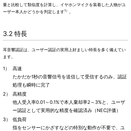
量と比較して類似度を計算し、イヤホンマイクを装着した人物がユ
1）
ーザー本人かどうかを判定します
。
3.2 特長
耳音響認証は、ユーザー認証の実用上好ましい特長を多く備えてい
ます。
1）
高速
たかだか1秒の音響信号を送信して受信するのみ、認証
処理も瞬時に完了
2）
高精度
他人受入率0.01～0.1%で本人棄却率2～3%と、ユーザ
ー認証として実用的な精度を確認済み（NEC評価）
3）
低負荷
指をセンサーにかざすなどの特別な動作が不要で、ユ