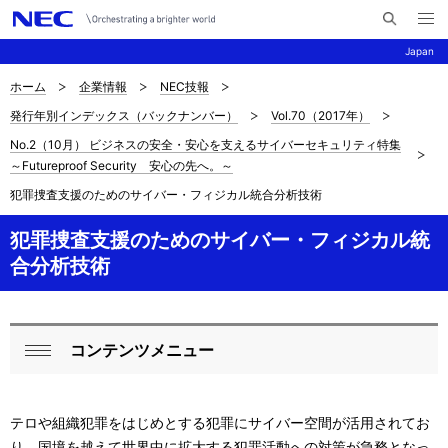
メ
サ
ニ
Japan
イ
ュ
ー
ト
を
ホーム
企業情報
NEC技報
サ
ナ
内
開
発行年別インデックス（バックナンバー）
Vol.70（2017年）
く
検
ビ
イ
No.2（10月） ビジネスの安全・安心を支えるサイバーセキュリティ特集
索
ゲ
ト
～Futureproof Security 安心の先へ。～
ー
犯罪捜査支援のためのサイバー・フィジカル統合分析技術
内
シ
の
犯罪捜査支援のためのサイバー・フィジカル統
ョ
合分析技術
現
ン
在
位
コンテンツメニュー
ロ
閉
置
ー
じ
を
テロや組織犯罪をはじめとする犯罪にサイバー空間が活用されてお
る
カ
り、国境を越えて世界中に拡大する犯罪活動への対策が急務となっ