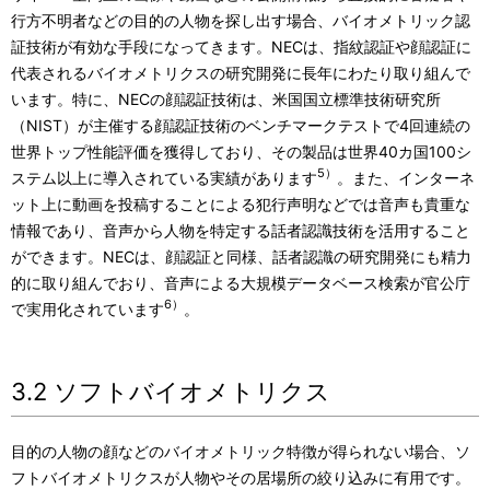
行方不明者などの目的の人物を探し出す場合、バイオメトリック認
証技術が有効な手段になってきます。NECは、指紋認証や顔認証に
代表されるバイオメトリクスの研究開発に長年にわたり取り組んで
います。特に、NECの顔認証技術は、米国国立標準技術研究所
（NIST）が主催する顔認証技術のベンチマークテストで4回連続の
世界トップ性能評価を獲得しており、その製品は世界40カ国100シ
5）
ステム以上に導入されている実績があります
。また、インターネ
ット上に動画を投稿することによる犯行声明などでは音声も貴重な
情報であり、音声から人物を特定する話者認識技術を活用すること
ができます。NECは、顔認証と同様、話者認識の研究開発にも精力
的に取り組んでおり、音声による大規模データベース検索が官公庁
6）
で実用化されています
。
3.2 ソフトバイオメトリクス
目的の人物の顔などのバイオメトリック特徴が得られない場合、ソ
フトバイオメトリクスが人物やその居場所の絞り込みに有用です。