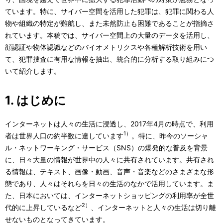
表
ル
ています。特に、サイバー空間を活用した犯罪は、犯罪に関わる人
物や組織の特定が難航し、また未然防止も困難であることが指摘さ
示
ナ
れています。本稿では、サイバー空間上の大量のデータを活用し、
し
ビ
顔認証や物体認識などのバイオメトリクスや各種解析技術を用い
て、犯罪捜査に有用な情報を抽出、統合的に分析する取り組みにつ
て
ゲ
いて紹介します。
い
ー
ま
1. はじめに
シ
す
ョ
インターネットは人々の生活に浸透し、2017年4月の時点で、利用
。
1）
者は世界人口の約半数に達しています
。特に、昨今のソーシャ
ン
ル・ネットワーキング・サービス（SNS）の爆発的な普及を背景
に、日々大量の情報が世界中の人々に共有されています。共有され
る情報は、テキスト、画像・動画、音声・音楽などのさまざまな形
態であり、人々はそれらを日々の生活のなかで活用しています。ま
た、日本においては、インターネットショッピングの利用率が全世
2）
代的に上昇しているなど
、インターネットと人々の生活は切り離
せないものとなってきています。