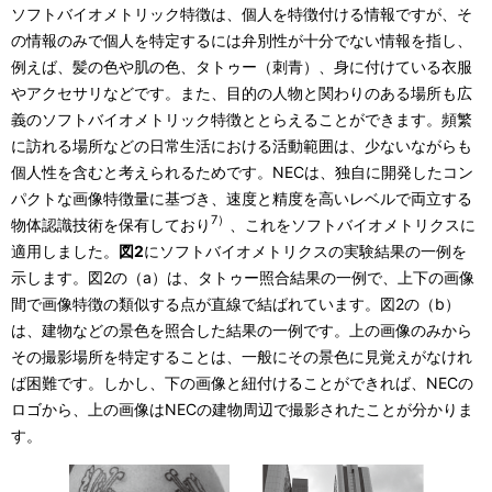
ソフトバイオメトリック特徴は、個人を特徴付ける情報ですが、そ
の情報のみで個人を特定するには弁別性が十分でない情報を指し、
例えば、髪の色や肌の色、タトゥー（刺青）、身に付けている衣服
やアクセサリなどです。また、目的の人物と関わりのある場所も広
義のソフトバイオメトリック特徴ととらえることができます。頻繁
に訪れる場所などの日常生活における活動範囲は、少ないながらも
個人性を含むと考えられるためです。NECは、独自に開発したコン
パクトな画像特徴量に基づき、速度と精度を高いレベルで両立する
7）
物体認識技術を保有しており
、これをソフトバイオメトリクスに
適用しました。
図2
にソフトバイオメトリクスの実験結果の一例を
示します。図2の（a）は、タトゥー照合結果の一例で、上下の画像
間で画像特徴の類似する点が直線で結ばれています。図2の（b）
は、建物などの景色を照合した結果の一例です。上の画像のみから
その撮影場所を特定することは、一般にその景色に見覚えがなけれ
ば困難です。しかし、下の画像と紐付けることができれば、NECの
ロゴから、上の画像はNECの建物周辺で撮影されたことが分かりま
す。