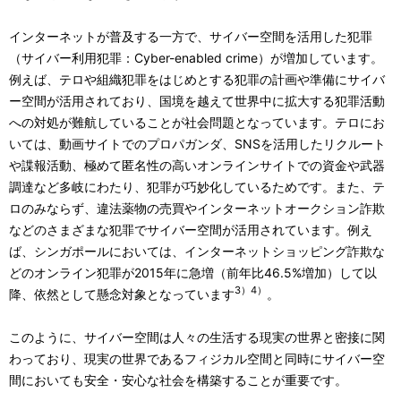
インターネットが普及する一方で、サイバー空間を活用した犯罪
（サイバー利用犯罪：Cyber-enabled crime）が増加しています。
例えば、テロや組織犯罪をはじめとする犯罪の計画や準備にサイバ
ー空間が活用されており、国境を越えて世界中に拡大する犯罪活動
への対処が難航していることが社会問題となっています。テロにお
いては、動画サイトでのプロパガンダ、SNSを活用したリクルート
や諜報活動、極めて匿名性の高いオンラインサイトでの資金や武器
調達など多岐にわたり、犯罪が巧妙化しているためです。また、テ
ロのみならず、違法薬物の売買やインターネットオークション詐欺
などのさまざまな犯罪でサイバー空間が活用されています。例え
ば、シンガポールにおいては、インターネットショッピング詐欺な
どのオンライン犯罪が2015年に急増（前年比46.5%増加）して以
3）4）
降、依然として懸念対象となっています
。
このように、サイバー空間は人々の生活する現実の世界と密接に関
わっており、現実の世界であるフィジカル空間と同時にサイバー空
間においても安全・安心な社会を構築することが重要です。