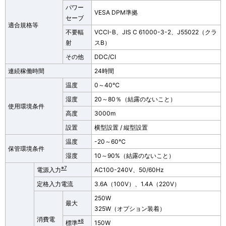
パワー
VESA DPM準拠
セーブ
適合規格等
不要輻
VCCI-B、JIS C 61000-3-2、J55022（クラ
射
スB）
その他
DDC/CI
連続稼働時間
24時間
温度
0～40℃
湿度
20～80％（結露のないこと）
使用環境条件
高度
3000m
設置
横型設置 / 縦型設置
温度
-20～60℃
保管環境条件
湿度
10～90%（結露のないこと）
※7
電源入力
AC100-240V、50/60Hz
定格入力電流
3.6A（100V）、1.4A（220V）
250W
最大
325W（オプション装着）
消費電
※8
標準
150W