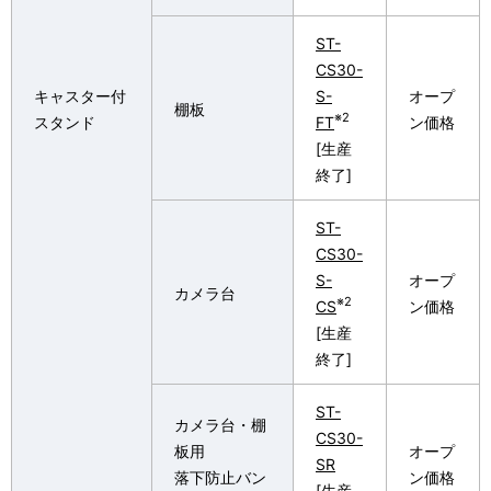
ST-
CS30-
キャスター付
S-
オープ
棚板
※2
スタンド
FT
ン価格
[生産
終了]
ST-
CS30-
S-
オープ
カメラ台
※2
CS
ン価格
[生産
終了]
ST-
カメラ台・棚
CS30-
板用
オープ
SR
落下防止バン
ン価格
[生産