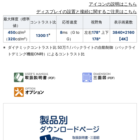
表
アイコンの説明はこちら
ー
ディスプレイの設置と接続に関するご注意はこちら
示
最大輝度（標準
シ
コントラスト比
応答速度
視野角
表示画素数
値）
し
ョ
450
cd/m²
8
ms （G to
左右
178°
上下
3840×2160
※
1300:1
て
（
320
cd/m²）
G）
178°
【4K】
ン
※
ダイナミックコントラスト比 50万:1 / バックライトの自動制御（バックライ
い
トデミング機能ON時）によるコントラスト比
ま
す
。