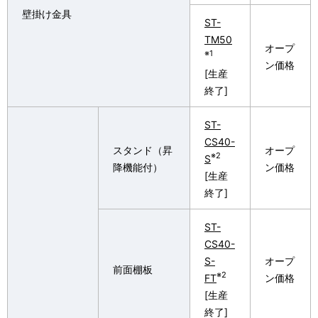
壁掛け金具
ST-
TM50
オープ
※1
ン価格
[生産
終了]
ST-
CS40-
スタンド（昇
オープ
※2
S
降機能付）
ン価格
[生産
終了]
ST-
CS40-
S-
オープ
前面棚板
※2
FT
ン価格
[生産
終了]