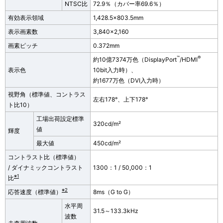
NTSC比
72.9％（カバー率69.6％）
有効表示領域
1,428.5×803.5mm
表示画素数
3,840×2,160
画素ピッチ
0.372mm
™
®
約10億7374万色（DisplayPort
/HDMI
表示色
10bit入力時）、
約1677万色（DVI入力時）
視野角（標準値、コントラス
左右178°、上下178°
ト比10）
工場出荷設定標準
320cd/m²
値
輝度
最大値
450cd/m²
コントラスト比（標準値）
/ ダイナミックコントラスト
1300：1
/ 50,000：1
※1
比
※2
応答速度（標準値）
8ms（G to G）
水平周
31.5～133.3kHz
波数