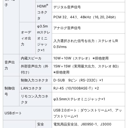
子
®
HDMI
デジタル音声信号
コネク
PCM 32、44.1、48kHz（16, 20, 24bit）
タ
φ3.5m
アナログ音声信号
オーデ
mステレ
ィオ出
オミニ
入力選択された信号を出力：ステレオ L/R
力
ジャッ
0.5Vrms
ク×1
内蔵スピーカ
10W＋10W（ステレオ） ※排他使用
音声出
外部音声出力（外
15W＋15W（実用最大出力、ステレオ 8Ω）
力
付け）
※排他使用
制御入力コネクタ
D-SUB 9ピン（RS-232C）×1
制御信
LANコネクタ
RJ-45（10/100BASE-T）×2
号
リモコン入力コネ
φ3.5mmステレオミニジャック×1
クタ
USB 2.0ポート：ダウンストリーム×1、アッ
USBポート
プストリーム×1
安全
電気用品安全法、J60950-1、J3000