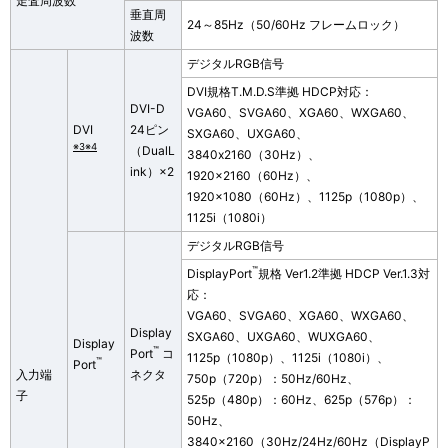
走査周波数
垂直周
24～85Hz（50/60Hz フレームロック）
波数
デジタルRGB信号
DVI規格T.M.D.S準拠 HDCP対応：
DVI-D
VGA60、SVGA60、XGA60、WXGA60、
DVI
24ピン
SXGA60、UXGA60、
※3※4
（DualL
3840x2160（30Hz）、
ink）×2
1920×2160（60Hz）、
1920×1080（60Hz）、1125p（1080p）、
1125i（1080i）
デジタルRGB信号
™
DisplayPort
規格 Ver1.2準拠 HDCP Ver.1.3対
応：
VGA60、SVGA60、XGA60、WXGA60、
Display
SXGA60、UXGA60、WUXGA60、
Display
™
Port
コ
1125p（1080p）、1125i（1080i）、
™
Port
入力端
ネクタ
750p（720p）：50Hz/60Hz、
子
525p（480p）：60Hz、625p（576p）：
50Hz、
3840×2160（30Hz/24Hz/60Hz（DisplayP