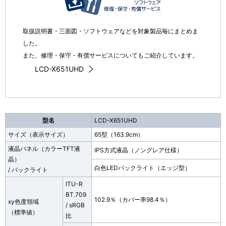
取扱説明書・三面図・ソフトウェアなどを対象製品毎にまとめま
した。
また、修理・保守・有償サービスについてもご紹介しています。
LCD-X651UHD
型名
LCD-X651UHD
サイズ（表示サイズ）
65型（163.9cm）
液晶パネル（カラーTFT液
IPS方式液晶（ノングレア仕様）
晶）
白色LEDバックライト（エッジ型）
/ バックライト
ITU-R
BT.709
102.9％（カバー率98.4％）
xy色度領域
/ sRGB
（標準値）
比