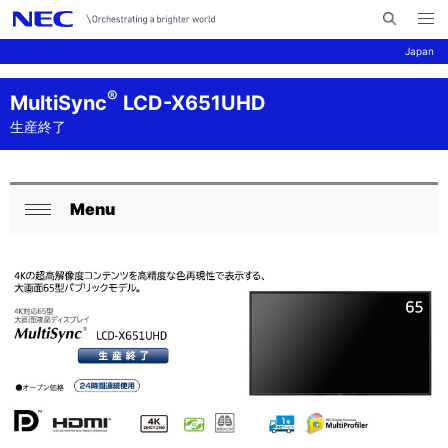
メ
サ
ニ
Japan
イ
ュ
ー
ト
を
サ
ナ
®
MultiSync
LCD-X651UHD
内
開
く
検
ビ
イ
生産終了
索
ゲ
ト
ー
内
Menu
ロ
シ
閉
の
ョ
ー
じ
現
ン
る
カ
在
ル
位
ナ
置
ビ
を
ゲ