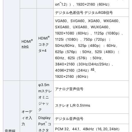
™
ort
1.2））、1920×2160（60Hz）
デジタル色差信号 デジタルRGB信号
VGA60、SVGA60、XGA60、WXGA60、
SXGA60、UXGA60、WUXGA60、
1920×1080（60Hz）、1125p（1080p）、
®
HDMI
1125i（1080i）、750p（720p）：
®
HDMI
コネク
50Hz/60Hz、525p（480p）： 60Hz、
※4※5
タ×4
625p（576p）：50Hz、525i（480i）：
60Hz、625i（576i）：50Hz、
3840×2160（30Hz/24Hz/25Hz）、
※6
4096×2160（24Hz）
、
1920×2160（60Hz）
φ3.5m
アナログ音声信号
mステレ
オミニ
ジャッ
ステレオ L/R 0.5Vrms
ク
オーデ
ィオ入
Display
デジタル音声信号
™
力
Port
コ
PCM 32、44.1、48kHz（16, 20, 24bit）
ネクタ
音声端