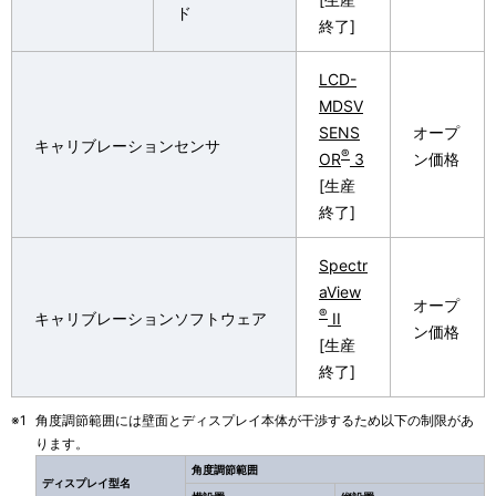
ド
終了]
LCD-
MDSV
SENS
オープ
キャリブレーションセンサ
®
OR
3
ン価格
[生産
終了]
Spectr
aView
オープ
®
キャリブレーションソフトウェア
II
ン価格
[生産
終了]
※1
角度調節範囲には壁面とディスプレイ本体が干渉するため以下の制限があ
ります。
角度調節範囲
ディスプレイ型名