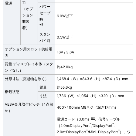
力
電源
パワー
（オプ
セーブ
ション
6.0W以下
時
非装
※8
着）
スタン
0.5W以下
バイ時
オプション用スロット供給電
16V / 3.6A
力
質量 ディスプレイ本体（スタ
約42.0kg
ンドなし）
外形寸法（突起物を除く）
1,468.4（W）×843.6（H）×87.4（D）mm
質量
約55.6kg
梱包状態
寸法
1,736（W）×1,054（H）×320（D）mm
VESA金具取付ピッチ（4点留
400×400mm M8ネジ（深さ17mm）
め）
※9
電源コード（3.0m）
、信号ケーブル
™
™
（2.0m:DisplayPort
/DisplayPort
、
™
™
2.0m:DisplayPort
/Mini-DisplayPort
）、ワ