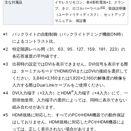
主な付属品
イヤレスリモコン、単4形乾電池×2、クラン
※10
プ、ネジ、ロゴカバーラベル
、取扱説明書
（ユーティリティディスク）、セットアップ
マニュアル、保証書
※1
バックライトの自動制御（バックライトデミング機能ON時）
によるコントラスト比。
※2
特定階調レベル間（31、63、95、127、159、191、223）の
各応答速度の平均値です。
※3
出荷時の設定ではDVIを表示できません。DVI信号を表示する際
は、ターミナルモードでHDMI/DVIまたはDVIの接続を選択して
ください。3,840×2,160または1,920×2,160の解像度の映像を
入力する際はDual Linkケーブルをご使用ください。
®
※4
DVI入力端子（×2入力）とHDMI
入力端子（×4入力）にて、一
部排他使用。入力端子の選択によっては、同時に表示できない
組み合わせがあります。
※5
HDMI規格に対応した、すべてのPCやHDMI機器での動作保証
はしておりません。HDMI規格に対応したPCやHDMI機器によ
っては、正しく表示されない場合があります。