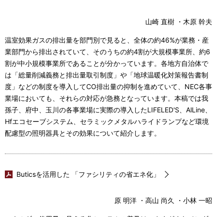
山崎 直樹 ・木原 幹夫
温室効果ガスの排出量を部門別で見ると、全体の約46%が業務・産
業部門から排出されていて、そのうちの約4割が大規模事業所、約6
割が中小規模事業所であることが分かっています。各地方自治体で
は「総量削減義務と排出量取引制度」や「地球温暖化対策報告書制
度」などの制度を導入してCO排出量の抑制を進めていて、NEC各事
業場においても、それらの対応が急務となっています。本稿では我
孫子、府中、玉川の各事業場に実際の導入したLIFELED'S、AlLine、
Hfエコセーブシステム、セラミックメタルハライドランプなど環境
配慮型の照明器具とその効果について紹介します。
Buticsを活用した 「ファシリティの省エネ化」
原 明洋 ・高山 尚久 ・小林 一昭