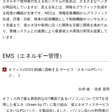
エネルギー使用量の見える化システムの普及は、さまざまなベンダ
が商品化していますが、見える化とは、情報をグラフィック生成す
る程度の機能が主体です。NECは、情報収集機能からグラフィック
生成、評価・分析、将来の拡張機能として制御機能やコンサルタン
ト支援まで、省エネ法や条例に沿った開発を主眼に開発を進めてお
り、業種システムとの連携により最適省エネ環境の実現を提案して
います。
EMS（エネルギー管理）
オフィスのCO2 削減に貢献する サービス「エネパルPCパッ
ク」
白井 綾 ・佐多 直明
オフィス内で最も典型的なICT機器であるパソコンについてICTを活
用した省エネ（Green by IT）に取り組み、省エネオフィスサービス
「エネパルPCパック」を製品化しました。パソコン自らが利用者の