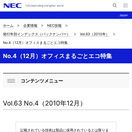
メ
サ
ニ
Japan
イ
ュ
ー
ト
を
ホーム
企業情報
NEC技報
サ
ナ
内
開
発行年別インデックス（バックナンバー）
Vol.63（2010年）
く
検
ビ
イ
No.4（12月）オフィスまるごとエコ特集
索
ゲ
ト
ー
No.4（12月）オフィスまるごとエコ特集
内
シ
の
ョ
コンテンツメニュー
現
ン
ロ
閉
在
ー
じ
Vol.63 No.4（2010年12月）
位
る
カ
置
ル
を
ナ
記載されている技術は製品に採用されているとは限りま