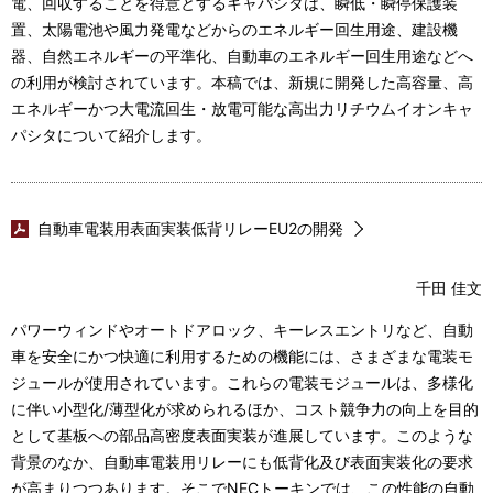
電、回収することを得意とするキャパシタは、瞬低・瞬停保護装
置、太陽電池や風力発電などからのエネルギー回生用途、建設機
器、自然エネルギーの平準化、自動車のエネルギー回生用途などへ
の利用が検討されています。本稿では、新規に開発した高容量、高
エネルギーかつ大電流回生・放電可能な高出力リチウムイオンキャ
パシタについて紹介します。
自動車電装用表面実装低背リレーEU2の開発
千田 佳文
パワーウィンドやオートドアロック、キーレスエントリなど、自動
車を安全にかつ快適に利用するための機能には、さまざまな電装モ
ジュールが使用されています。これらの電装モジュールは、多様化
に伴い小型化/薄型化が求められるほか、コスト競争力の向上を目的
として基板への部品高密度表面実装が進展しています。このような
背景のなか、自動車電装用リレーにも低背化及び表面実装化の要求
が高まりつつあります。そこでNECトーキンでは、この性能の自動