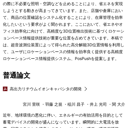
の際に不必要な照明・空調などを止めることにより、省エネを実現
しようとする動きが高まってきています。また、店舗や倉庫におい
て、商品の位置確認をシステム化することにより、在庫管理を効率
化したいという要求がよく聞かれます。ここにおいて、省エネやオ
フィス効率化に向けて、高精度な3D位置検出技術に基づくロケーシ
ョンベース情報提供技術が重要な位置を占めてきています。本稿で
は、超音波測位装置によって得られた高分解能3D位置情報を利用し
て、ユーザにロケーションベースの情報を効率良く提供する高精度
ロケーションベース情報提供システム、PosPushを提案します。
普通論文
高出力リチウムイオンキャパシタの開発
宮川 里咲 ・羽藤 之規 ・稲川 昌子 ・井上 光司 ・関 大介
近年、地球環境の悪化に伴い、エネルギーの有効活用を目的として
蓄電デバイスの開発が盛んになっています。瞬間的に大電流を放