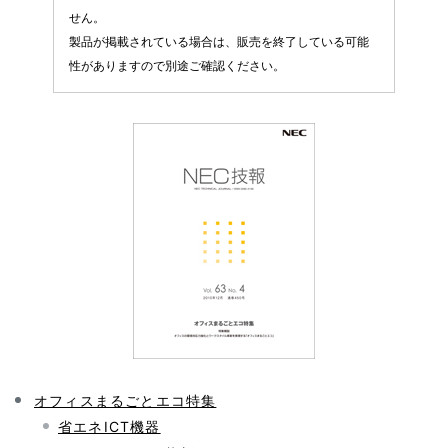
表
ビ
せん。
製品が掲載されている場合は、販売を終了している可能
示
ゲ
性がありますので別途ご確認ください。
し
ー
て
シ
い
ョ
ま
ン
す
。
オフィスまるごとエコ特集
省エネICT機器