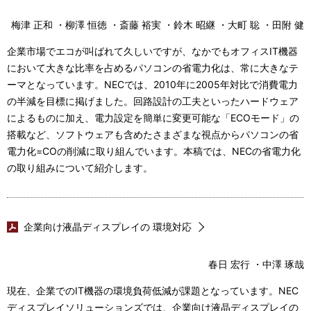
梅津 正和 ・柳澤 恒徳 ・斎藤 裕実 ・鈴木 昭継 ・大町 聡 ・田附 健
企業市場でエコが叫ばれて久しいですが、なかでもオフィスIT機器
において大きな比率を占めるパソコンの省電力化は、常に大きなテ
ーマとなっています。NECでは、2010年に2005年対比で消費電力
の半減を目標に掲げました。回路設計の工夫といったハードウェア
によるものに加え、電力設定を簡単に変更可能な「ECOモード」の
搭載など、ソフトウェアも含めたさまざまな視点からパソコンの省
電力化=COの削減に取り組んでいます。本稿では、NECの省電力化
の取り組みについて紹介します。
企業向け液晶ディスプレイの 環境対応
春日 宏行 ・中澤 琢哉
現在、企業でのIT機器の環境負荷低減が課題となっています。NEC
ディスプレイソリューションズでは、企業向け液晶ディスプレイの