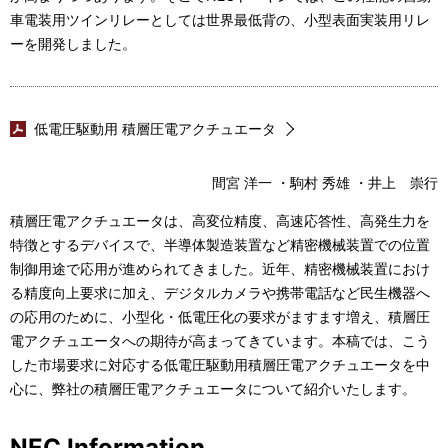
車電装用ツインリレーとしては世界最低背の、小型表面実装用リレ
ーを開発しました。
低電圧駆動用 積層圧電アクチュエータ
間宮 洋一 ・駒村 秀雄 ・井上 崇行
積層圧電アクチュエータは、高変位精度、高速応答性、高発生力を
特徴とするデバイスで、半導体製造装置など精密機械装置での位置
制御用途で応用が進められてきました。近年、精密機械装置におけ
る精度向上要求に加え、デジタルカメラや携帯電話など民生機器へ
の応用のために、小型化・低電圧化の要求がますます増え、積層圧
電アクチュエータへの期待が高まってきています。本稿では、こう
した市場要求に対応する低電圧駆動用積層圧電アクチュエータを中
心に、弊社の積層圧電アクチュエータについて紹介いたします。
NEC Information