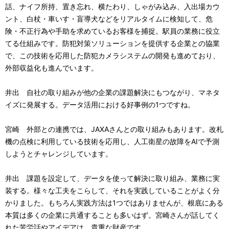
話、ナイフ所持、置き忘れ、横たわり、しゃがみ込み、入出場カウ
ント、白杖・車いす・盲導犬などをリアルタイムに検知して、危
険・不正行為や手助を求めているお客様を捕捉。駅員の業務に役立
てる仕組みです。防犯対策ソリューションを提供する企業との協業
で、この技術を応用した防犯カメラシステムの開発も進めており、
外部収益化も進んでいます。
井出 自社の取り組みが他の企業の課題解決にもつながり、マネタ
イズに発展する。データ活用における好事例の1つですね。
宮崎 外部との連携では、JAXAさんとの取り組みもあります。改札
機の点検に利用している技術を応用し、人工衛星の故障をAIで予測
しようとチャレンジしています。
井出 課題を設定して、データを使って解決に取り組み、業務に実
装する。様々な工夫をこらして、それを実践していることがよく分
かりました。もちろん実践方法は1つではありませんが、根底にある
本質は多くの企業に共通することも多いはず。宮崎さんが話してく
れた苦労話やアイデアは、貴重な財産です。