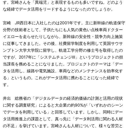
す。宮崎さんを「異端児」と表現するものも多いですね。どのよう
な経緯でデータ活用をリードするようになったのでしょうか。
宮崎 JR西日本に入社したのは2001年です。主に新幹線の軌道保守
分野の技術者として、子供たちにも人気の黄色い点検車両ドクター
イエローを走らせたりしながら、新幹線の安全性・競争力向上施策
に従事してきました。その後、社費留学制度を利用して英国サウサ
ンプトン大学大学院に留学し、軌道工学分野の修士号を取得したの
ですが、2017年に「システムチェンジⅢ」というプロジェクトの担
当課長を務めることになりました。プロジェクトのテーマは「デー
タを活用し、線路や電気施設、車両などのメンテナンスを効率化す
る」というもの。これがデータ活用に携わることになった経緯で
す。
井出 総務省の「デジタルデータの経済的価値の計測と活用の現状
に関する調査研究」によると大企業の約90%が「いずれかのシーン
でデータを利用している」と回答しています。しかし、同時にデー
タ活用推進上の課題として、真っ先に「データ利活用に関わる人材
の不足」を挙げています。宮崎さんも人材について、様々な苦労と