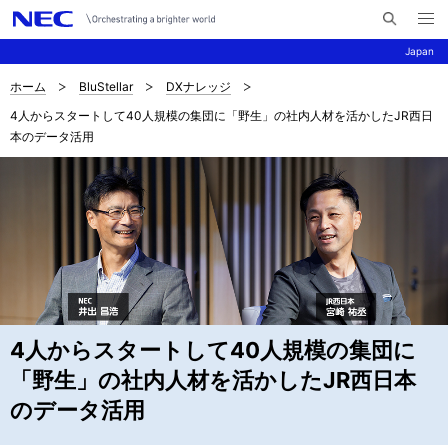
メ
サ
ニ
Japan
イ
ュ
ー
ト
を
ホーム
BluStellar
DXナレッジ
サ
ナ
内
開
4人からスタートして40人規模の集団に「野生」の社内人材を活かしたJR西日
く
検
ビ
イ
本のデータ活用
索
ゲ
ト
ー
内
シ
の
ョ
現
ン
在
4人からスタートして40人規模の集団に
位
「野生」の社内人材を活かしたJR西日本
置
のデータ活用