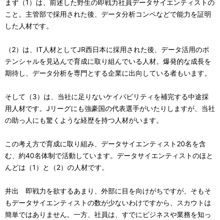
まず（1）は、前述した野生の即戦力社員データサイエンティストの
こと。主管部で採用された後、データ分析コンペなどで能力を証明
した人材です。
（2）は、IT人材としてJR西日本に採用された後、データ活用のポ
テンシャルを見込んで育成に取り組んでいる人材。爆発的な成長を
期待し、データ分析を専門とする企業に出向している者もいます。
そして（3）は、当社に足りないケイパビリティを補完する中途採
用人材です。Jリーグにも強豪国の代表選手がいたりしますが、当社
の助っ人にも驚くような経歴を持つ人材がいます。
この考え方で育成に取り組み、データサイエンティスト20名を含
む、約40名体制で活動しています。データサイエンティストのほと
んどは（1）と（2）の人材です。
井出 即戦力を欲するあまり、外部に目を向けがちですが、そもそ
もデータサイエンティストの数が少ないわけですから、スカウトは
簡単ではありません。一方、社員は、すでにビジネスや業務を知っ