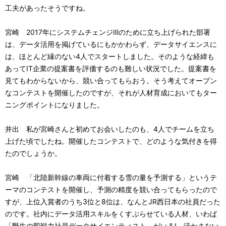
工夫があったそうですね。
宮崎 2017年にシステムチェンジⅢのために立ち上げられた部署
は、データ活用を掲げているにもかかわらず、データサイエンスに
は、ほとんど縁のない4人でスタートしました。そのような経緯も
あってIT企業の提案書を評価するのも難しい状況でした。提案書を
見てもわからないから、競い合ってもらおう。そう考えてオープン
なコンテストを開催したのですが、それが人材育成においてもター
ニングポイントになりました。
井出 私が宮崎さんと初めてお会いしたのも、4人でチームを立ち
上げた頃でしたね。開催したコンテストで、どのような気付きを得
たのでしょうか。
宮崎 「北陸新幹線の車両に付着する雪の量を予測する」というテ
ーマのコンテストを開催し、予測の精度を競い合ってもらったので
すが、上位入賞者のうち3位と8位は、なんとJR西日本の社員だった
のです。社内にデータ活用スキルをくすぶらせている人材、いわば
「野生の即戦力社員データサイエンティスト」がいる! 活かさない