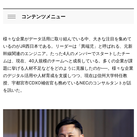
コンテンツメニュー
ロ
閉
ー
じ
様々な企業がデータ活用に取り組んでいる中、大きな注目を集めて
る
カ
いるのがJR西日本である。リーダーは「異端児」と呼ばれる、元新
ル
幹線関連のエンジニア。たった4人のメンバーでスタートしたチー
ムは、現在、40人規模のチームへと成長している。多くの企業が課
ナ
題に挙げる人材不足などをどのように克服したのか──。様々な企業
ビ
のデジタル活用や人材育成を支援しつつ、現在は信州大学特任教
授、宇都宮市CDXO補佐官も務めているNECのコンサルタントが話
ゲ
を訊いた。
ー
シ
ョ
ン