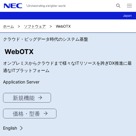
メ
サ
ニ
Japan
イ
ュ
ー
ト
を
ホーム
ソフトウェア
WebOTX
サ
ナ
内
開
く
検
ビ
イ
クラウド・ビッグデータ時代のシステム基盤
索
ゲ
ト
WebOTX
ー
内
オンプレミスからクラウドまで様々なITリソースを跨ぎDX推進に最
シ
適なITプラットフォーム
の
ョ
Application Server
現
ン
在
新規機能
位
価格・型番
置
English