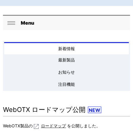
Menu
ロ
閉
ー
じ
る
カ
新着情報
ル
最新製品
ナ
お知らせ
ビ
注目機能
ゲ
ー
WebOTX ロードマップ公開
NEW
シ
ョ
WebOTX製品の
ロードマップ
を公開しました。