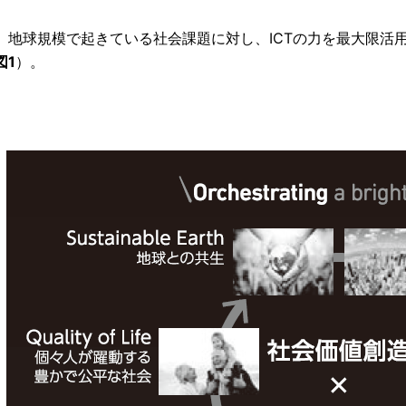
、地球規模で起きている社会課題に対し、ICTの力を最大限活
図1
）。