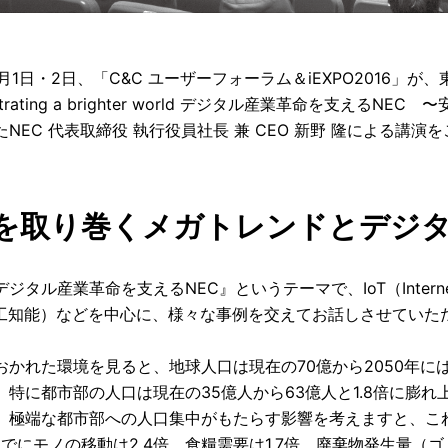
11月1日・2日、「C&C ユーザーフォーラム＆iEXPO201
estrating a brighter world デジタル産業革命を支
NEC 代表取締役 執行役員社長 兼 CEO 新野 隆による講演
を取り巻くメガトレンドとデジ
ジタル産業革命を支えるNEC』というテーマで、IoT（Internet o
人工知能）などを中心に、様々な事例を交えてお話しさせていた
おかれた環境を見ると、地球人口は現在の70億から2050年には約
、特に都市部の人口は現在の35億人から63億人と1.8倍に膨れ
。極端な都市部への人口集中がもたらす影響を考えますと、これ
までにモノの移動は2.4倍、食糧需要は1.7倍。廃棄物発生量（ゴ