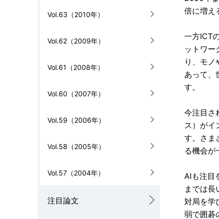
倍に増え
Vol.63（2010年）
一方IC
Vol.62（2009年）
ットワーク
り、モノ
Vol.61（2008年）
あって、世
す。
Vol.60（2007年）
今注目され
Vol.59（2006年）
ス）がイ
す。さま
Vol.58（2005年）
る機会が
Vol.57（2004年）
AIも注
までは長
注目論文
対局を学
弱で囲碁