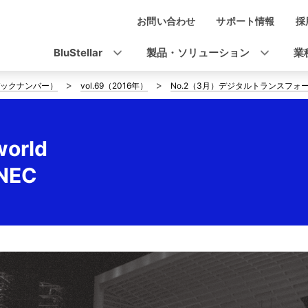
お問い合わせ
サポート情報
採
ナ
ビ
BluStellar
製品・ソリューション
業
ゲ
ックナンバー）
vol.69（2016年）
No.2（3月）デジタルトランスフォー
ー
シ
world
ョ
EC
ン