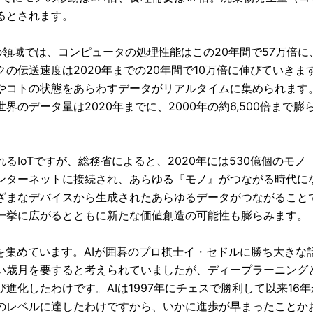
るとされます。
Tの領域では、コンピュータの処理性能はこの20年間で57万倍
の伝送速度は2020年までの20年間で10万倍に伸びていきます
やコトの状態をあらわすデータがリアルタイムに集められます
界のデータ量は2020年までに、2000年の約6,500倍まで膨
るIoTですが、総務省によると、2020年には530億個のモノ（
ンターネットに接続され、あらゆる『モノ』がつながる時代に
ざまなデバイスから生成されたあらゆるデータがつながること
一挙に広がるとともに新たな価値創造の可能性も膨らみます。
目を集めています。AIが囲碁のプロ棋士イ・セドルに勝ち大きな
い歳月を要すると考えられていましたが、ディープラーニング
び進化したわけです。AIは1997年にチェスで勝利して以来1
のレベルに達したわけですから、いかに進歩が早まったことか