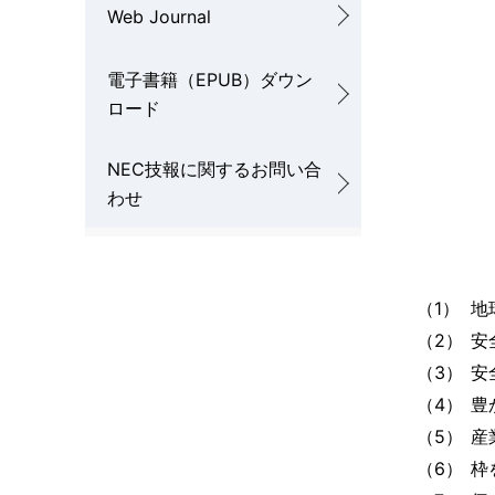
Web Journal
電子書籍（EPUB）ダウン
ロード
NEC技報に関するお問い合
わせ
（1）
地
（2）
安
（3）
安
（4）
豊
（5）
産
（6）
枠