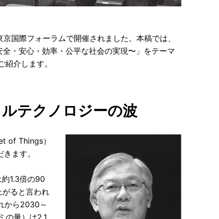
6」が、東京国際フォーラムで開催されました。本稿では、
えるNEC 〜安全・安心・効率・公平な社会の実現〜」をテーマ
をご紹介します。
タルテクノロジーの波
f Things）
だきます。
1.3倍の90
上がると言われ
から2030～
ミの量）は2.1