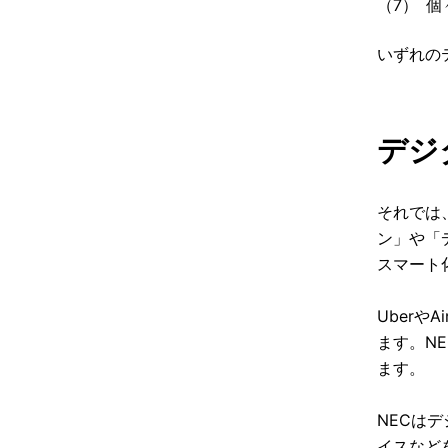
（7）
個
いずれの
デジ
それでは
ン」や「
スマート
Uber
ます。N
ます。
NECは
イスなど