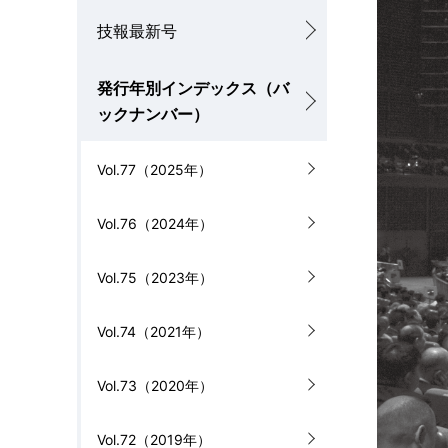
技報最新号
を
カ
表
ル
発行年別インデックス（バ
示
ナ
ックナンバー）
し
ビ
Vol.77（2025年）
て
ゲ
Vol.76（2024年）
い
ー
ま
シ
Vol.75（2023年）
す
ョ
Vol.74（2021年）
。
ン
Vol.73（2020年）
Vol.72（2019年）