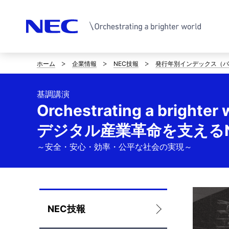
ホーム
企業情報
NEC技報
発行年別インデックス（バ
サ
イ
基調講演
ト
Orchestrating a brighter 
内
デジタル産業革命を支えるN
の
～安全・安心・効率・公平な社会の実現～
現
在
位
ロ
NEC技報
置
ー