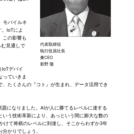
に、モバイルネ
。IoTによ
。この影響も
代表取締役
らむ見通しで
執行役員社長
兼CEO
新野 隆
IoTデバイ
なっていきま
で、たくさんの『コト』が生まれ、データ活用でき
話題になりました。AIが人に勝てるレベルに達する
という技術革新により、あっという間に膨大な数の
6年かけて将棋のレベルに到達し、そこからわずか3年
お分かりでしょう。