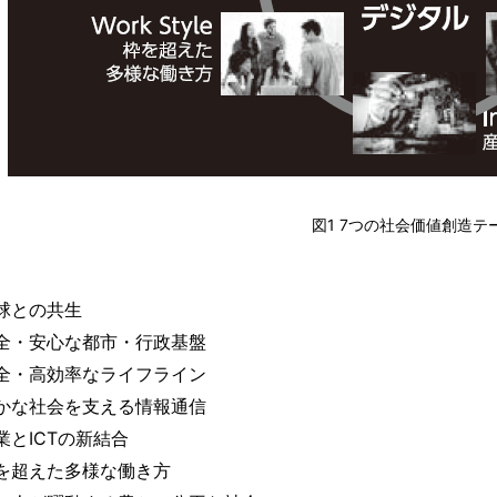
図1 7つの社会価値創造テ
球との共生
全・安心な都市・行政基盤
全・高効率なライフライン
かな社会を支える情報通信
業とICTの新結合
を超えた多様な働き方