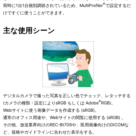
表
®
荷時に1台1台個別調節されているため、MultiProfiler
で設定するだ
ー
けですぐに使うことができます。
示
シ
し
主な使用シーン
ョ
て
ン
い
ま
す
。
デジタルカメラで撮った写真を正しい色でチェック、レタッチする
®
(カメラの種類・設定によりsRGB もしくは Adobe
RGB)。
Webサイトに使う画像データを作成する (sRGB)。
通常のオフィス用途や、Webサイトの閲覧に使用する (sRGB) 。
その他、放送業界向けのREC-Bt709や、医用画像向けのDICOMな
ど、規格やガイドラインに合わせた表示をする。