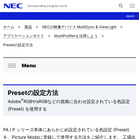
メ
サ
ニ
Japan
イ
ュ
ー
ト
を
ホーム
製品
NECの映像デバイス MultiSync & ViewLight
サ
ナ
内
開
アプリケーションガイド
MultiProfilerを活用しよう
く
検
ビ
イ
Presetの設定方法
索
ゲ
ト
ー
内
Menu
ロ
シ
閉
の
ョ
ー
じ
現
ン
る
カ
Presetの設定方法
在
®
Adobe
RGBやsRGBなどの規格に合わせ設定されている色設定
ル
位
(Preset) を使用する
ナ
置
ビ
PA / P シリーズ本体にあらかじめ設定されている色設定 (Preset)
を
ゲ
を、Picture Modeに登録して使用する方法をご紹介します。 工場出