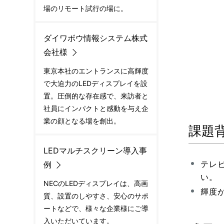
場のリモート試行の場に。
ダイワボウ情報システム株式
会社様
東京本社のエントランスに高輝度
で大迫力のLEDディスプレイを設
置。圧倒的な存在感で、来訪者と
社員にインパクトと感動を与え企
業の顔となる場を創出。
課題
LEDマルチスクリーン導入事
テレ
例
い。
NECのLEDディスプレイは、高画
輝度
質、設置のしやすさ、安心のサポ
ートなどで、様々な企業様にご導
入いただいています。