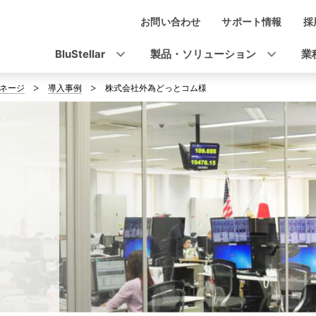
お問い合わせ
サポート情報
採
ナ
ビ
BluStellar
製品・ソリューション
業
ゲ
ネージ
導入事例
株式会社外為どっとコム様
ー
シ
ョ
ン