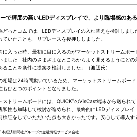
ーで輝度の高いLEDディスプレイで、より臨場感のあ
為どっとコムでは、LEDディスプレイの入れ替えを検討しまし
っていたことも、リプレースを後押ししました。
スに入った時、最初に目に入るのがマーケットストリームボー
いました。社内のさまざまなところからよく見えるようにどの
あることを条件に提案を検討しました」（渡辺氏）
の相場は24時間動いているため、マーケットストリームボード
性もひとつのポイントとなりました。
※
トストリームボードには、QUICK
のVisCast端末から送ら
親和性も加味して検討が進められ、最終的にLEDディスプレイ「LE
前検証をしていただいた点も大きかったです。安心して導入す
K：日本経済新聞社グループの金融情報サービス会社