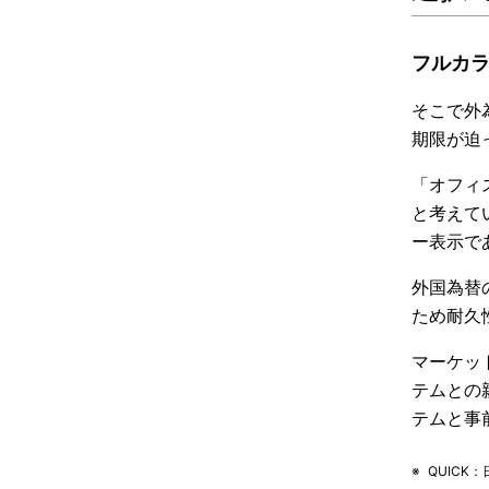
フルカラ
そこで外
期限が迫
「オフィ
と考えて
ー表示で
外国為替
ため耐久
マーケッ
テムとの
テムと事
※
QUIC