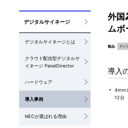
外国
ロ
デジタルサイネージ
ムボ
ー
デジタルサイネージとは
カ
デジ
製品:
ル
クラウド配信型デジタルサ
ナ
イネージ PanelDirector
導入
ビ
ハードウェア
ゲ
4mm
12台
ー
導入事例
シ
NECが選ばれる理由
ョ