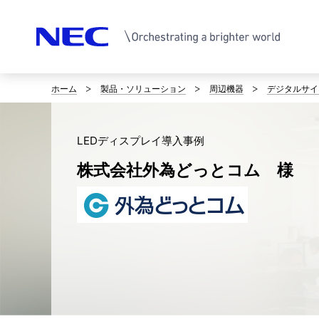
ホーム
製品・ソリューション
周辺機器
デジタルサイ
サ
イ
LEDディスプレイ導入事例
ト
株式会社外為どっとコム 様
内
の
現
在
位
置