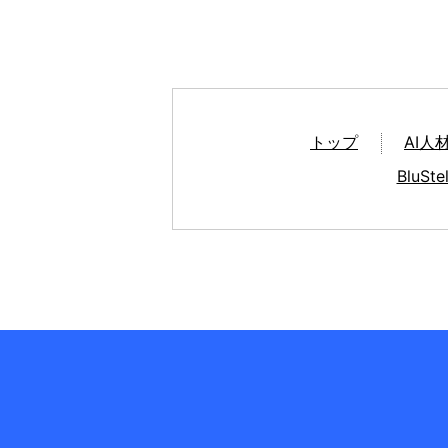
トップ
AI人
BluS