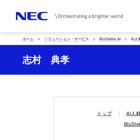
ホーム
ソリューション・サービス
BluStellar AI
AI人
サ
イ
志村 典孝
ト
内
の
現
トップ
AI人
在
BluS
位
置