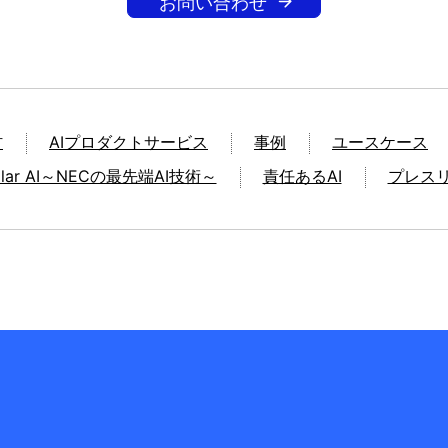
お問い合わせ
材
AIプロダクトサービス
事例
ユースケース
tellar AI～NECの最先端AI技術～
責任あるAI
プレス