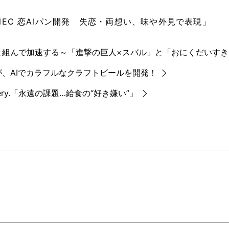
・NEC 恋AIパン開発 失恋・両想い、味や外見で表現」
レビと組んで加速する～「進撃の巨人×スバル」と「おにくだいす
が、AIでカラフルなクラフトビールを開発！
very.「永遠の課題…給食の“好き嫌い”」