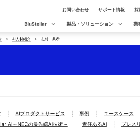
お問い合わせ
サポート情報
採
ナ
ビ
BluStellar
製品・ソリューション
業
ゲ
材
AI人材紹介
志村 典孝
ー
シ
ョ
ン
材
AIプロダクトサービス
事例
ユースケース
tellar AI～NECの最先端AI技術～
責任あるAI
プレス