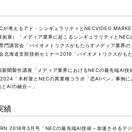
ECが考えるアド・シンギュラリティとNECVIDEO MARKETI
聞製作技術展）「メディア業界に起こるシンギュラリティとNEC
支部専門講習会「バイオメトリクスがもたらすメディア業界
ア学会北海道支部技術セミナー2019「バイオメトリクスが
66回新聞製作講座「メディア業界におけるNECの最先端AI
 Live 2024「木村屋とNECの異業種コラボ「恋AIパン」
とAIの融合～」
実績
RN 2018年3月号「NECの最先端AI技術～加速させる