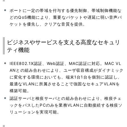
ポートに一定の帯域を付与する優先制御、帯域制御機能な
どのQoS機能により、重要なパケットや遅延に弱い音声パ
ケットを優先し、クリアな音質を提供。
ビジネスやサービスを支える高度なセキュリ
ティ機能
IEEE802.1X認証、Web認証、MAC認証に対応。MAC VL
ANとの組み合わせにより、ユーザ収容構成がダイナミック
に変化する環境においても、端末1台1台を個別に認証し、
最適なVLANに所属させることで強固なセキュアVLANを
構築可能。
認証サーバと検疫サーバとの組み合わせにより、検疫チェ
ックをパスしたPCのみを業務VLANに自動接続する検疫ソ
リューションを実現可能。