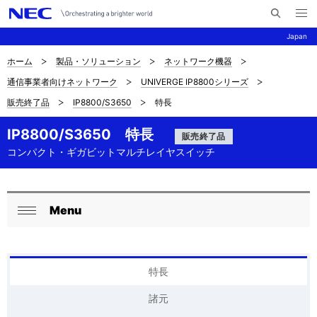
メ
サ
ニ
Japan
イ
ュ
ー
ト
を
ホーム
製品・ソリューション
ネットワーク機器
サ
ナ
内
開
通信事業者向けネットワーク
UNIVERGE IP8800シリーズ
く
検
ビ
イ
販売終了品
IP8800/S3650
特長
索
ゲ
ト
ー
IP8800/S3650 特長
販売終了品
内
コンパクト・ギガビットマルチレイヤスイッチ
シ
の
ョ
現
ン
Menu
ロ
在
閉
ー
じ
位
る
カ
特長
置
ル
を
諸元