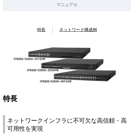
ナ
表
マニュアル
ビ
示
ゲ
し
特長
ネットワーク構成例
ー
て
シ
い
ョ
ま
ン
す
。
特長
ネットワークインフラに不可欠な高信頼・高
可用性を実現