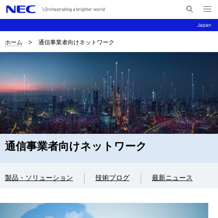
メ
サ
ニ
Japan
イ
ュ
ー
ト
を
ホーム
通信事業者向けネットワーク
サ
ナ
内
開
く
検
ビ
イ
索
ゲ
ト
ー
内
シ
の
ョ
現
ン
通信事業者向けネットワーク
在
位
製品・ソリューション
技術ブログ
最新ニュース
置