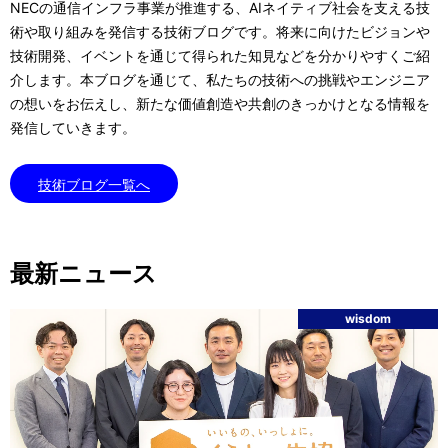
NEC
の通信インフラ事業が推進する、
AI
ネイティブ社会を支える技
術や取り組みを発信する
技術ブログです。将来に向けたビジョンや
技術開発、イベントを通じて得られた知見などを
分かりやすくご紹
介します。本ブログを通じて、私たちの技術への挑戦やエンジニア
の想い
をお伝えし、新たな価値創造や共創のきっかけとなる情報を
発信していきます。
技術ブログ一覧へ
最新ニュース
wisdom