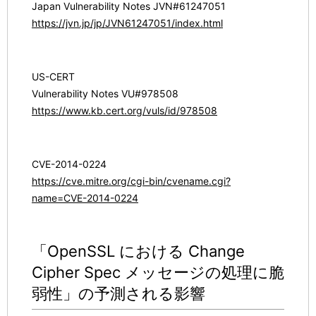
Japan Vulnerability Notes JVN#61247051
https://jvn.jp/jp/JVN61247051/index.html
US-CERT
Vulnerability Notes VU#978508
https://www.kb.cert.org/vuls/id/978508
CVE-2014-0224
https://cve.mitre.org/cgi-bin/cvename.cgi?
name=CVE-2014-0224
「OpenSSL における Change
Cipher Spec メッセージの処理に脆
弱性」の予測される影響