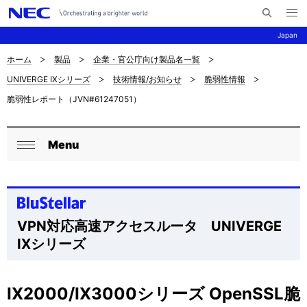
メ
サ
ニ
Japan
イ
ュ
ー
ト
を
ホーム
製品
企業・官公庁向け製品名一覧
サ
ナ
内
開
UNIVERGE IXシリーズ
技術情報/お知らせ
脆弱性情報
く
検
ビ
イ
脆弱性レポート（JVN#61247051）
索
ゲ
ト
ー
内
Menu
ロ
シ
閉
の
ョ
ー
じ
現
ン
る
カ
在
VPN対応高速アクセスルータ UNIVERGE
ル
位
IXシリーズ
ナ
置
ビ
を
IX2000/IX3000シリーズ OpenSSL脆
ゲ