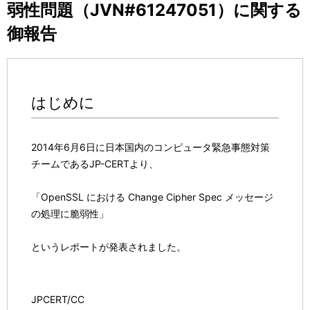
弱性問題（JVN#61247051）に関する
表
ー
御報告
示
シ
し
ョ
て
ン
はじめに
い
ま
2014年6月6日に日本国内のコンピュータ緊急事態対策
す
チームであるJP-CERTより、
。
「OpenSSL における Change Cipher Spec メッセージ
の処理に脆弱性」
というレポートが発表されました。
JPCERT/CC