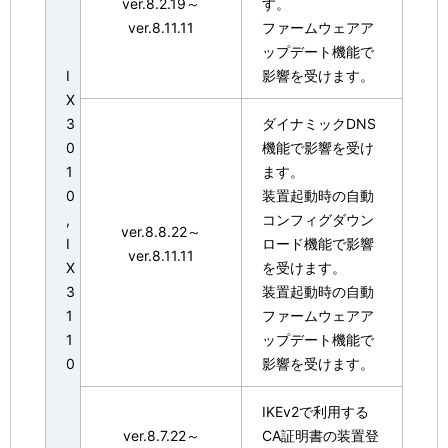
ver.8.2.19～
す。
ver.8.11.11
ファームウェアア
ップデート機能で
I
影響を受けます。
X
3
ダイナミックDNS
0
機能で影響を受け
1
ます。
0
装置起動時の自動
,
コンフィグダウン
ver.8.8.22～
I
ロード機能で影響
ver.8.11.11
X
を受けます。
3
装置起動時の自動
1
ファームウェアア
1
ップデート機能で
0
影響を受けます。
IKEv2で利用する
ver.8.7.22～
CA証明書の装置登