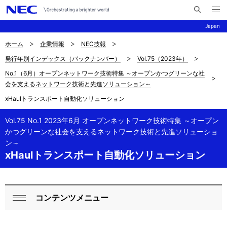
メ
サ
ニ
Japan
イ
ュ
ー
ト
を
ホーム
企業情報
NEC技報
サ
ナ
内
開
発行年別インデックス（バックナンバー）
Vol.75（2023年）
く
検
ビ
イ
No.1（6月）オープンネットワーク技術特集 ～オープンかつグリーンな社
索
ゲ
ト
会を支えるネットワーク技術と先進ソリューション～
ー
xHaulトランスポート自動化ソリューション
内
シ
の
Vol.75 No.1 2023年6月 オープンネットワーク技術特集 ～オープン
ョ
かつグリーンな社会を支えるネットワーク技術と先進ソリューショ
現
ン
ン～
xHaulトランスポート自動化ソリューション
在
位
置
コンテンツメニュー
ロ
閉
を
ー
じ