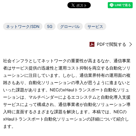
表
る
カ
示
ル
し
ネットワーク/SDN
5G
グローバル
サービス
ナ
て
ビ
PDFで閲覧する
い
ゲ
ま
社会インフラとしてネットワークの重要性が高まるなか、通信事業
ー
者はサービス提供の迅速性と運用コスト抑制を両立する自動化ソリ
す
シ
ューションに注目しています。しかし、通信業界特有の運用面の複
。
雑さもあり、自動化ソリューションの導入が思うように進まないと
ョ
いった課題があります。NECのxHaulトランスポート自動化ソリュ
ン
ーションは、マルチベンダーによるエコシステムと自動化導入支援
サービスによって構成され、通信事業者が自動化ソリューション導
入時に直面するさまざまな課題を解決します。本稿では、NECの
xHaulトランスポート自動化ソリューションの詳細について紹介し
ます。