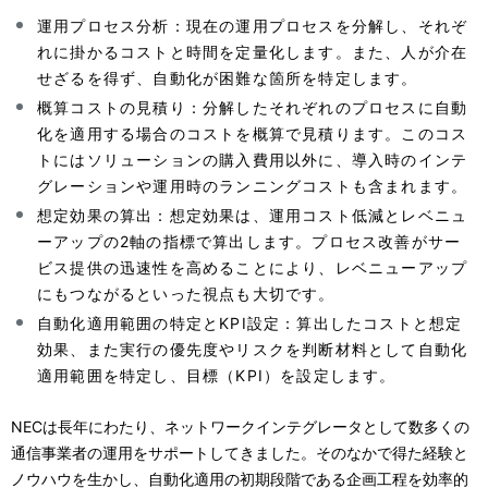
運用プロセス分析：現在の運用プロセスを分解し、それぞ
れに掛かるコストと時間を定量化します。また、人が介在
せざるを得ず、自動化が困難な箇所を特定します。
概算コストの見積り：分解したそれぞれのプロセスに自動
化を適用する場合のコストを概算で見積ります。このコス
トにはソリューションの購入費用以外に、導入時のインテ
グレーションや運用時のランニングコストも含まれます。
想定効果の算出：想定効果は、運用コスト低減とレベニュ
ーアップの2軸の指標で算出します。プロセス改善がサー
ビス提供の迅速性を高めることにより、レベニューアップ
にもつながるといった視点も大切です。
自動化適用範囲の特定とKPI設定：算出したコストと想定
効果、また実行の優先度やリスクを判断材料として自動化
適用範囲を特定し、目標（KPI）を設定します。
NECは長年にわたり、ネットワークインテグレータとして数多くの
通信事業者の運用をサポートしてきました。そのなかで得た経験と
ノウハウを生かし、自動化適用の初期段階である企画工程を効率的