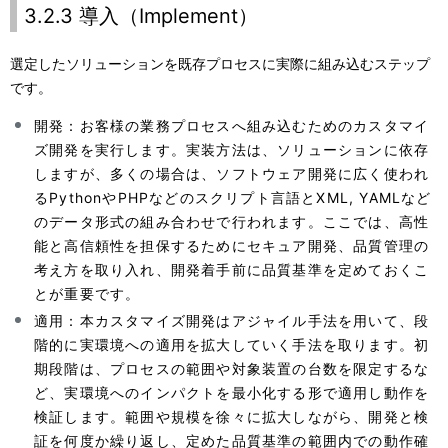
3.2.3 導入（Implement）
選定したソリューションを既存プロセスに実際に組み込むステップ
です。
開発：お客様の業務プロセスへ組み込むためのカスタマイ
ズ開発を実行します。実装方法は、ソリューションに依存
しますが、多くの場合は、ソフトウェア開発に広く使われ
るPythonやPHPなどのスクリプト言語とXML, YAMLなど
のデータ形式の組み合わせで行われます。ここでは、高性
能と高信頼性を担保するためにセキュア開発、品質管理の
考え方を取り入れ、開発着手前に品質基準を定めておくこ
とが重要です。
適用：本カスタマイズ開発はアジャイル手法を用いて、段
階的に実環境への適用を拡大していく手法を取ります。初
期段階は、プロセスの範囲や対象装置の台数を限定するな
ど、実環境へのインパクトを最小化する形で適用し動作を
検証します。範囲や規模を徐々に拡大しながら、開発と検
証を何度か繰り返し、定めた品質基準の範囲内での動作確