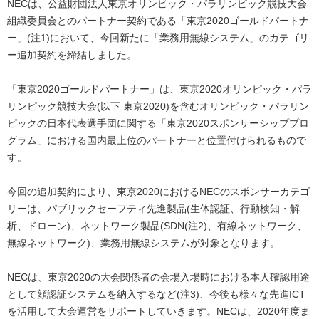
NECは、公益財団法人東京オリンピック・パラリンピック競技大会
ナ
組織委員会とのパートナー契約である「東京2020ゴールドパートナ
ー」(注1)において、今回新たに「業務用無線システム」のカテゴリ
ビ
ー追加契約を締結しました。
ゲ
「東京2020ゴールドパートナー」は、東京2020オリンピック・パラ
ー
リンピック競技大会(以下 東京2020)を含むオリンピック・パラリン
シ
ピックの日本代表選手団に関する「東京2020スポンサーシッププロ
グラム」における国内最上位のパートナーと位置付けられるもので
ョ
す。
ン
今回の追加契約により、東京2020におけるNECのスポンサーカテゴ
リーは、パブリックセーフティ先進製品(生体認証、行動検知・解
析、ドローン)、ネットワーク製品(SDN(注2)、有線ネットワーク、
無線ネットワーク)、業務用無線システムが対象となります。
NECは、東京2020の大会関係者の会場入場時における本人確認用途
として顔認証システムを納入するなど(注3)、今後も様々な先進ICT
を活用して大会運営をサポートしていきます。NECは、2020年度ま