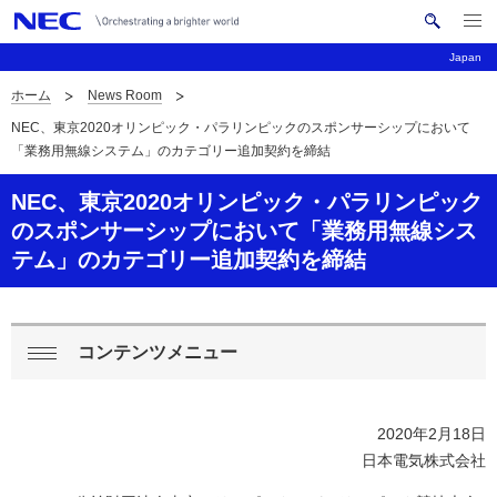
メ
サ
ニ
Japan
イ
ュ
ー
ト
ホーム
News Room
を
サ
ナ
内
開
NEC、東京2020オリンピック・パラリンピックのスポンサーシップにおいて
く
検
ビ
イ
「業務用無線システム」のカテゴリー追加契約を締結
索
ゲ
ト
NEC、東京2020オリンピック・パラリンピック
ー
内
のスポンサーシップにおいて「業務用無線シス
シ
テム」のカテゴリー追加契約を締結
の
ョ
現
ン
在
コンテンツメニュー
ロ
閉
位
ー
じ
置
2020年2月18日
る
カ
日本電気株式会社
ル