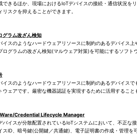
成できるほか、現場におけるIoTデバイスの接続・通信状況をリ
ィリスクを抑えることができます。
ログラム改ざん検知
バイスのようなハードウェアリソースに制約のあるデバイス上や
プログラムの改ざん検知(マルウェア対策)を可能にするソフト
号
バイスのようなハードウェアリソースに制約のあるデバイスで
トウェアです。厳密な機器認証を実現するために活用すること
Ware/Credential Lifecycle Manager
デバイスが分散配置されているIoTシステムにおいて、不正な
イスID、暗号鍵(公開鍵／共通鍵)、電子証明書の作成・管理を