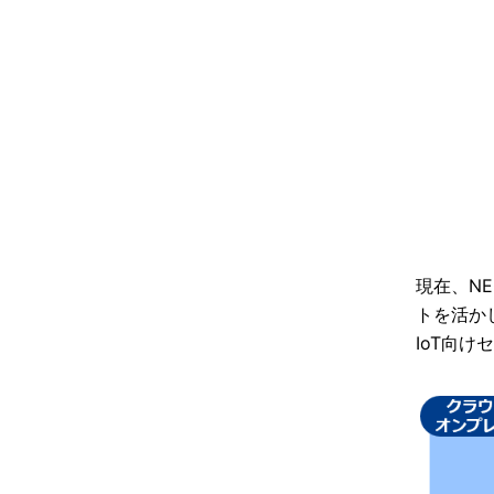
現在、N
トを活か
IoT向