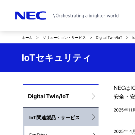
ホーム
ソリューション・サービス
Digital Twin/IoT
サ
イ
IoTセキュリティ
ト
内
の
NECは
ロ
Digital Twin/IoT
安全・
現
ー
在
2025年11
IoT関連製品・サービス
カ
位
ル
2025年 4
置
ExpEther