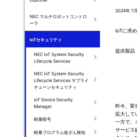
ナ
2024年 7
NEC マルチロボットコントロ
ビ
ーラ
IoTに
ゲ
IoTセキュリティ
ー
提供製品
シ
NEC IoT System Security
Lifecycle Services
ョ
NEC IoT System Security
ン
Lifecycle Services サプライ
チェーンセキュリティ
IoT Device Security
昨今、変
Manager
拡大して
軽量暗号
一方で、
サービス
軽量プログラム改ざん検知