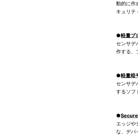
動的に作
キュリテ
●
軽量プ
センサデ
作する、
●
軽量暗
センサデ
するソフ
●
Secure
エッジや
な、デバ