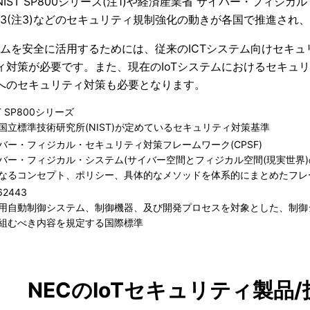
NIST SP800シリーズ(
注
1)
や経済産業省
サイバー・フィジカル・
3(
注
3)
などのセキュリティ規制強化の動きが各国で推進され、
ステムを安全に活用するためには、従来の
ICT
システム向けセキュ
ィ対策が必要です。また、現在の
IoT
システムにおけるセキュリ
へのセキュリティ対策も必要となります。
T SP800シリーズ
国立標準技術研究所(NIST)が定めているセキュリティ対策基準
バー・フィジカル・セキュリティ対策フレームワーク(CPSF)
バー・フィジカル・システム(サイバー空間とフィジカル空間(現実世界
なるコンセプト、ポリシー、具体的なメソッドを体系的にまとめたフレ
 62443
用自動制御システム、制御機器、及び開発プロセスを対象とした、制御
組むべき内容を規定する国際標準
NECのIoTセキュリティ製品