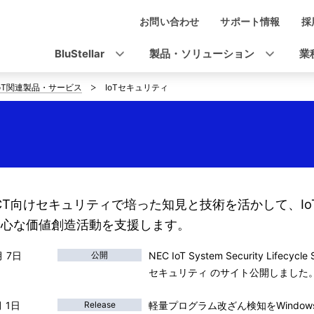
お問い合わせ
サポート情報
採
ナ
ビ
BluStellar
製品・ソリューション
業
ゲ
IoT関連製品・サービス
IoTセキュリティ
ー
シ
ョ
ン
ICT向けセキュリティで培った知見と技術を活かして、I
安心な価値創造活動を支援します。
月 7日
公開
NEC IoT System Security Lifec
セキュリティ のサイト公開しました
月 1日
Release
軽量プログラム改ざん検知をWindow