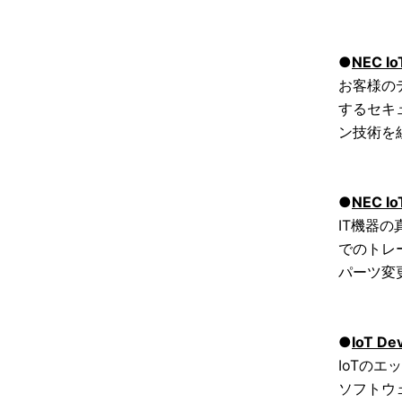
●
NEC Io
お客様の
するセキ
ン技術を
●
NEC I
IT機器
でのトレ
パーツ変
●
IoT De
IoTの
エッ
ソフトウ