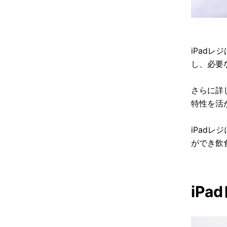
iPad
し、必要
さらに詳
特性を活
iPad
ができ飲
iP