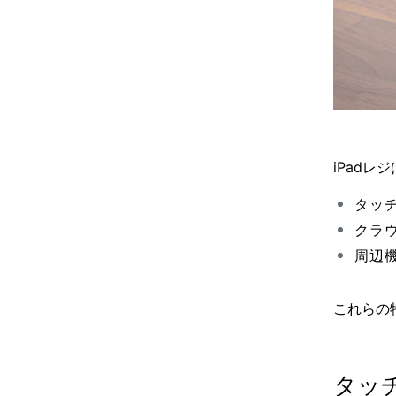
iPad
タッ
クラ
周辺
これらの
タッ