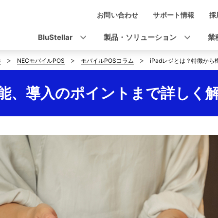
お問い合わせ
サポート情報
採
ナ
ビ
BluStellar
製品・ソリューション
業
ゲ
業
NECモバイルPOS
モバイルPOSコラム
iPadレジとは？特徴か
ー
シ
機能、導入のポイントまで詳しく
ョ
ン