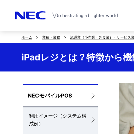
ホーム
業種・業務
流通業（小売業・外食業）・サービス
サ
イ
iPadレジとは？特徴から
ト
内
の
ロ
NECモバイルPOS
現
ー
在
利用イメージ（システム構
カ
位
成例）
ル
置