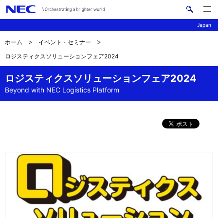
メ
サ
ニ
Japan
イ
ュ
ー
ト
を
ホーム
イベント・セミナー
サ
ナ
内
開
ロジスティクスソリューションフェア2024
く
検
ビ
イ
索
ゲ
ロジスティクスソリューションフェア2024
ト
Beyond with NEC Logistics Platform
ー
内
シ
の
ョ
現
ン
在
位
置