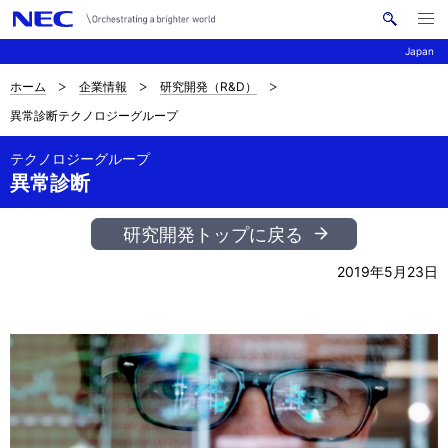
メ
サ
ニ
Japan
イ
ュ
ー
ト
を
ホーム
企業情報
研究開発（R&D）
サ
ナ
内
開
異常診断テクノロジーグループ
く
検
ビ
イ
索
ゲ
テクノロジーグループ
ト
異常診断
ー
内
シ
研究開発トップに戻る
の
ョ
2019年5月23日
現
ン
在
位
置