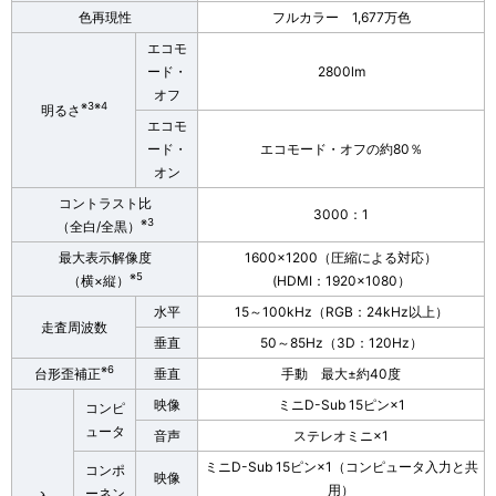
色再現性
フルカラー 1,677万色
エコモ
ード・
2800lm
オフ
※3※4
明るさ
エコモ
ード・
エコモード・オフの約80％
オン
コントラスト比
3000：1
※3
（全白/全黒）
最大表示解像度
1600×1200（圧縮による対応）
※5
（横×縦）
(HDMI：1920×1080）
水平
15～100kHz（RGB：24kHz以上）
走査周波数
垂直
50～85Hz（3D：120Hz）
※6
台形歪補正
垂直
手動 最大±約40度
映像
ミニD-Sub 15ピン×1
コンピ
ュータ
音声
ステレオミニ×1
ミニD-Sub 15ピン×1（コンピュータ入力と共
コンポ
映像
用）
ーネン