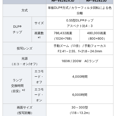
NP-VE282XJD
NP-VE282JD
単板DLP®方式 / カラーフィルタ回転による色
方式
分離
0.55型DLP®チップ
サイズ
アスペクト比4：3
DLP®
チップ
画素数
786,432画素
480,000画素
※1
（1024×768）
（800×600）
手動ズーム（1.1倍） / 手動フォーカス
投写レンズ
F2.41～2.55、f=21.8～24.0mm
光源
160W / 200W ACランプ
（エコ・オン/オフ）
エコモ
ード・
4,000時間
ランプ
オフ
交換時間
エコモ
※2
（目安）
ード・
6,000時間
オン
画面サイズ
30～300型
（投写距離）
（1.18～13.2m）