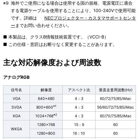
※9
海外でご使用になる場合は使用する国の規格、電源電圧に適合
する電源ケーブルを使用することにより、100-240Vで使用可能
です。詳細は
NECプロジェクター・カスタマサポートセンタ
ー
までお問い合わせください。
■ 本製品は、クラスB情報技術装置です。（VCCI-B）
■ この仕様・意匠はお断りなく変更することがあります。
主な対応解像度および周波数
アナログRGB
信号名
解像度
アスペクト比
垂直走査周波数(Hz)
VGA
640×480
4：3
60/72/75/85/iMac
※1
SVGA
800×600
4：3
56/60/72/75/85/iMac
※2
XGA
1024×768
4：3
60/70/75/85/iMac
1280×768
15：9
60
WXGA
1280×800
16：10
60