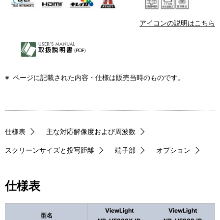
表
ー
アイコンの説明はこちら
示
シ
し
ョ
て
ン
※
ページに記載された内容・仕様は販売当時のものです。
い
ま
す
仕様表
主な対応解像度および周波数
。
スクリーンサイズと投写距離
端子部
オプション
仕様表
ViewLight
ViewLight
型名