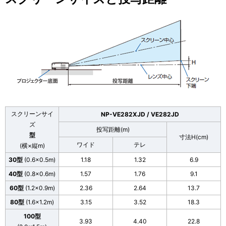
スクリーンサイ
NP-VE282XJD / VE282JD
ズ
投写距離(m)
型
寸法H(cm)
ワイド
テレ
(横×縦m)
30型
(0.6×0.5m)
1.18
1.32
6.9
40型
(0.8×0.6m)
1.57
1.76
9.1
60型
(1.2×0.9m)
2.36
2.64
13.7
80型
(1.6×1.2m)
3.15
3.52
18.3
100型
3.93
4.40
22.8