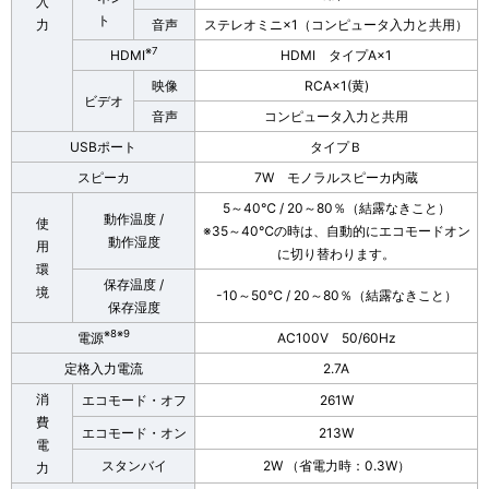
入
ト
力
音声
ステレオミニ×1（コンピュータ入力と共用）
※7
HDMI
HDMI タイプA×1
映像
RCA×1(黄)
ビデオ
音声
コンピュータ入力と共用
USBポート
タイプＢ
スピーカ
7W モノラルスピーカ内蔵
5～40℃ / 20～80％（結露なきこと）
動作温度 /
使
※35～40℃の時は、自動的にエコモードオン
動作湿度
用
に切り替わります。
環
保存温度 /
境
-10～50℃ / 20～80％（結露なきこと）
保存湿度
※8※9
電源
AC100V 50/60Hz
定格入力電流
2.7A
消
エコモード・オフ
261W
費
エコモード・オン
213W
電
スタンバイ
2W （省電力時：0.3W）
力