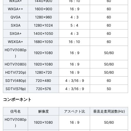
WXGA+
1440×900
16：10
60
WXGA++
1600×900
16：9
60
QVGA
1280×960
4：3
60
SXGA
1280×1024
5：4
60
SXGA+
1400×1050
4：3
60
WSXGA+
1680×1050
16：10
60
HDTV(1080p
1920×1080
16：9
50/60
)
HDTV(1080i)
1920×1080
16：9
50/60
HDTV(720p)
1280×720
16：9
50/60
SDTV(480p)
720×480
4：3/16：9
60
SDTV(576p)
720×576
4：3/16：9
50
コンポーネント
信号名
解像度
アスペクト比
垂直走査周波数(Hz)
HDTV(1080p
1920×1080
16：9
50/60
)