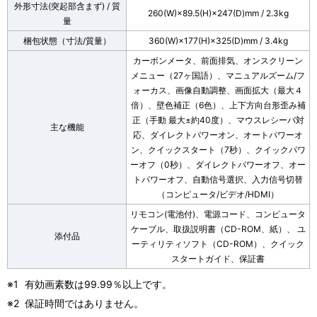
外形寸法(突起部含まず) / 質
260(W)×89.5(H)×247(D)mm / 2.3kg
量
梱包状態（寸法/質量）
360(W)×177(H)×325(D)mm / 3.4kg
カーボンメータ、前面排気、オンスクリーン
メニュー（27ヶ国語）、マニュアルズーム/フ
ォーカス、画像自動調整、画面拡大（最大４
倍）、壁色補正（6色）、上下方向台形歪み補
正（手動 最大±約40度）、マウスレシーバ対
主な機能
応、ダイレクトパワーオン、オートパワーオ
ン、クイックスタート（7秒）、クイックパワ
ーオフ（0秒）、ダイレクトパワーオフ、オー
トパワーオフ、自動信号選択、入力信号切替
（コンピュータ/ビデオ/HDMI）
リモコン(電池付)、電源コード、コンピュータ
ケーブル、取扱説明書（CD-ROM、紙）、 ユ
添付品
ーティリティソフト（CD-ROM）、クイック
スタートガイド、保証書
※1
有効画素数は99.99％以上です。
※2
保証時間ではありません。