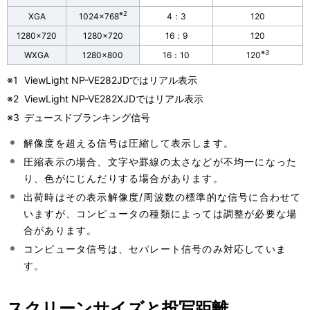
※2
XGA
1024×768
4：3
120
1280×720
1280×720
16：9
120
※3
WXGA
1280×800
16：10
120
※1
ViewLight NP-VE282JDではリアル表示
※2
ViewLight NP-VE282XJDではリアル表示
※3
デュースドブランキング信号
解像度を超える信号は圧縮して表示します。
圧縮表示の場合、文字や罫線の太さなどが不均一になった
り、色がにじんだりする場合があります。
出荷時はその表示解像度/周波数の標準的な信号に合わせて
いますが、コンピュータの種類によっては調整が必要な場
合があります。
コンピュータ信号は、セパレート信号のみ対応していま
す。
スクリーンサイズと投写距離