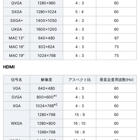
QVGA
1280×960
4：3
60
SXGA
1280×1024
5：4
60
SXGA+
1400×1050
4：3
60
UXGA
1600×1200
4：3
60
MAC 13″
640×480
4：3
67
MAC 16″
832×624
4：3
75
MAC 19″
1024×768
4：3
75
HDMI
信号名
解像度
アスペクト比
垂直走査周波数(Hz)
VGA
640×480
4：3
60
※1
SVGA
800×600
4：3
60
※2
XGA
1024×768
4：3
60
1280×768
15：9
60
WXGA
1280×800
16：10
60
1366×768
16：9
60