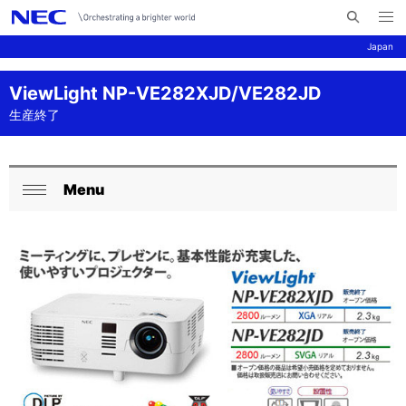
メ
サ
ニ
Japan
イ
ュ
ー
ト
を
サ
ナ
ViewLight NP-VE282XJD/VE282JD
内
開
く
検
ビ
イ
生産終了
索
ゲ
ト
ー
内
Menu
ロ
シ
閉
の
ョ
ー
じ
現
ン
る
カ
在
ル
位
ナ
置
ビ
を
ゲ