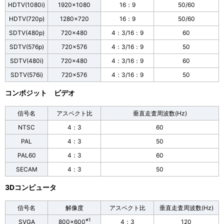
HDTV(1080i)
1920×1080
16：9
50/60
HDTV(720p)
1280×720
16：9
50/60
SDTV(480p)
720×480
4：3/16：9
60
SDTV(576p)
720×576
4：3/16：9
50
SDTV(480i)
720×480
4：3/16：9
60
SDTV(576i)
720×576
4：3/16：9
50
コンポジット ビデオ
信号名
アスペクト比
垂直走査周波数(Hz)
NTSC
4：3
60
PAL
4：3
50
PAL60
4：3
60
SECAM
4：3
50
3Dコンピュータ
信号名
解像度
アスペクト比
垂直走査周波数(Hz)
※1
SVGA
800×600
4：3
120