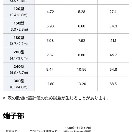
(2.0×1.5m)
120型
4.72
5.28
27.4
(2.4×1.8m)
150型
5.90
6.60
34.3
(3.0×2.3m)
180型
7.08
7.92
41.1
(3.7×2.7m)
200型
7.87
8.80
45.7
(4.1×3.0m)
240型
9.44
10.56
54.8
(4.9×3.7m)
300型
11.80
13.20
68.5
(6.1×4.6m)
※
表の数値は設計値のため誤差が生じることがあります。
端子部