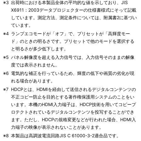
※3
出荷時における本製品全体の平均的な値を示しており、JIS
X6911：2003データプロジェクターの仕様書様式にそって記載
しています。測定方法、測定条件については、附属書2に基づい
ています。
※4
ランプエコモードが「オフ」で、プリセットが「高輝度モー
ド」のときの明るさです。プリセットで他のモードを選択する
と明るさが多少低下します。
※5
パネル解像度を超える入力信号では、入力信号そのままの解像
度では表示されません。
※6
電気的な補正を行っているため、輝度の低下や画質の劣化が現
れる場合があります。
※7
HDCPとは、HDMIを経由して送信されるデジタルコンテンツの
不正コピー防止を目的とする著作権保護用システムのことをい
います。本機のHDMI入力端子は、HDCP技術を用いてコピープ
ロテクトされているデジタルコンテンツを投写することができ
ます。ただし、HDCPの規格変更などが行われた場合、HDMI入
力端子の映像が表示されないことがあります。
※8
本製品は高調波電流回路JIS C 61000-3-2適合品です。