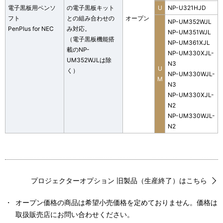
電子黒板用ペンソ
の電子黒板キット
U
NP-U321HJD
フト
との組み合わせの
オープン
NP-UM352WJL
PenPlus for NEC
み対応。
NP-UM351WJL
（電子黒板機能搭
NP-UM361XJL
載のNP-
NP-UM330XJL-
UM352WJLは除
N3
U
く）
NP-UM330WJL-
M
N3
NP-UM330XJL-
N2
NP-UM330WJL-
N2
プロジェクターオプション 旧製品（生産終了）はこちら
・
オープン価格の商品は希望小売価格を定めておりません。価格は
取扱販売店にお問い合わせください。