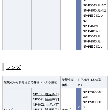
N2
NP-P501XJL-N2
NP-P451XJL-N2
NP-PE501XJL-
N2
NP-P451WJL
NP-P401WJL
NP-P501XJL
NP-P451XJL
NP-PE501XJL
レンズ
希望小売
対応機種（本体型
短焦点から長焦点まで各種レンズを用意
価格
名）
NP-PV800UL-
NP13ZL [生産終了]
WJL
NP50ZL [生産終了]
NP-PV800UL-
NP40ZL [生産終了]
P
BJL
レンズ
NP41ZL [生産終了]
オープン