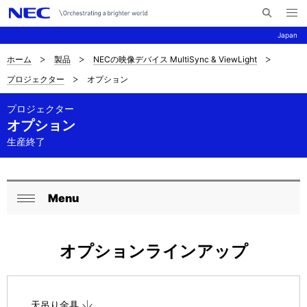
メ
サ
ニ
Japan
イ
ュ
ー
ト
を
ホーム
製品
NECの映像デバイス MultiSync & ViewLight
サ
ナ
内
開
プロジェクター
オプション
く
検
ビ
イ
索
ゲ
プロジェクター
ト
オプション
ー
内
生産終了
シ
の
ョ
現
ン
Menu
ロ
閉
在
ー
じ
位
オプションラインアップ
る
カ
置
ル
を
ナ
天吊り金具