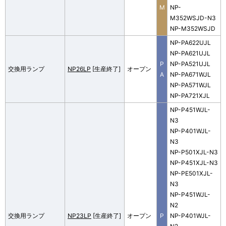
M
NP-
M352WSJD-N3
NP-M352WSJD
NP-PA622UJL
NP-PA621UJL
P
NP-PA521UJL
交換用ランプ
NP26LP
[生産終了]
オープン
A
NP-PA671WJL
NP-PA571WJL
NP-PA721XJL
NP-P451WJL-
N3
NP-P401WJL-
N3
NP-P501XJL-N3
NP-P451XJL-N3
NP-PE501XJL-
N3
NP-P451WJL-
N2
交換用ランプ
NP23LP
[生産終了]
オープン
P
NP-P401WJL-