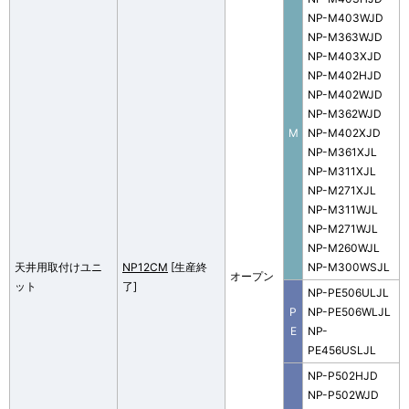
NP-M403WJD
NP-M363WJD
NP-M403XJD
NP-M402HJD
NP-M402WJD
NP-M362WJD
M
NP-M402XJD
NP-M361XJL
NP-M311XJL
NP-M271XJL
NP-M311WJL
NP-M271WJL
NP-M260WJL
天井用取付けユニ
NP12CM
[生産終
NP-M300WSJL
オープン
ット
了]
NP-PE506ULJL
P
NP-PE506WLJL
E
NP-
PE456USLJL
NP-P502HJD
NP-P502WJD