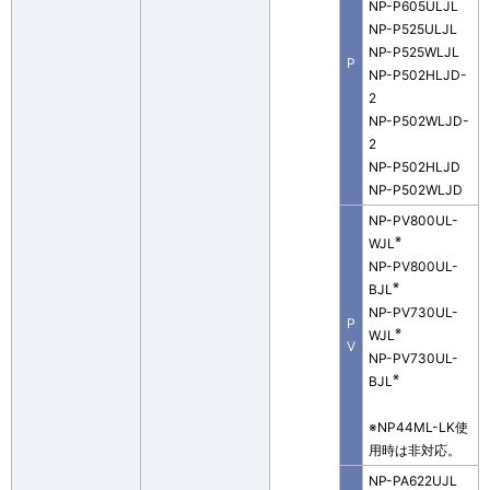
NP-P605ULJL
NP-P525ULJL
NP-P525WLJL
P
NP-P502HLJD-
2
NP-P502WLJD-
2
NP-P502HLJD
NP-P502WLJD
NP-PV800UL-
※
WJL
NP-PV800UL-
※
BJL
NP-PV730UL-
P
※
WJL
V
NP-PV730UL-
※
BJL
※NP44ML-LK使
用時は非対応。
NP-PA622UJL