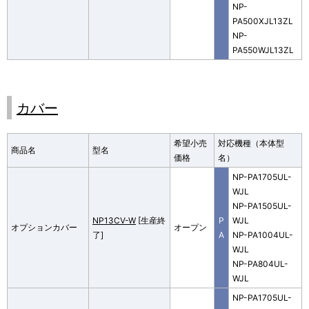
NP-
PA500XJL13ZL
NP-
PA550WJL13ZL
カバー
希望小売
対応機種（本体型
商品名
型名
価格
名）
NP-PA1705UL-
WJL
NP-PA1505UL-
NP13CV-W
[生産終
P
WJL
オプションカバー
オープン
了]
A
NP-PA1004UL-
WJL
NP-PA804UL-
WJL
NP-PA1705UL-