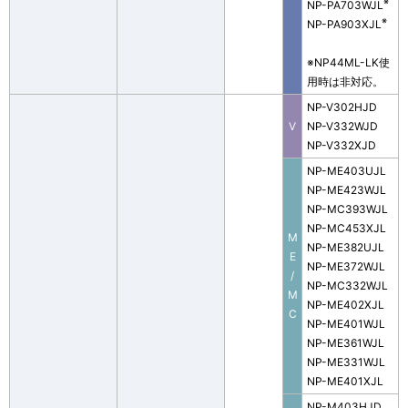
※
NP-PA703WJL
※
NP-PA903XJL
※NP44ML-LK使
用時は非対応。
NP-V302HJD
V
NP-V332WJD
NP-V332XJD
NP-ME403UJL
NP-ME423WJL
NP-MC393WJL
NP-MC453XJL
M
NP-ME382UJL
E
NP-ME372WJL
/
NP-MC332WJL
M
NP-ME402XJL
C
NP-ME401WJL
NP-ME361WJL
NP-ME331WJL
NP-ME401XJL
NP-M403HJD