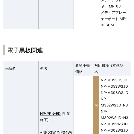
ヤー MP-03
メディアプレー
ヤーボード MP-
03SDM
電子黒板関連
希望小売
対応機種（本体型
商品名
型名
価格
名）
NP-M353HSJD
NP-M353WSJD
NP-M303WSJD
NP-
M
M352WSJD-N3
NP-
NP-PPN-ED
[生産
M302WSJD-N3
終了]
NP-M352WSJD
NP-M302WSJD
※NP03Wi/NP04Wi