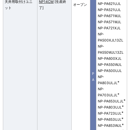
天井用取付けユニ
NP14CM
[生産終
NP-PA621UJL
オープン
ット
了]
NP-PA521UJL
NP-PA671WJL
NP-PA571WJL
NP-PA721XJL
NP-
PA500XJL13ZL
NP-
PA550WJL13ZL
NP-PA600XJL
NP-PA550WJL
NP-PA500UJL
P
NP-
A
※
PA803ULJL
NP-
※
PA703ULJL
※
NP-PA653ULJL
※
NP-PA803UJL
※
NP-PA723UJL
※
NP-PA653UJL
※
NP-PA853WJL