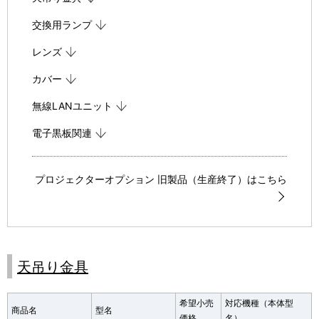
表
ビ
交換用ランプ
示
ゲ
レンズ
し
ー
カバー
て
シ
無線LANユニット
い
ョ
電子黒板関連
ま
ン
す
プロジェクターオプション 旧製品（生産終了）はこちら
。
天吊り金具
希望小売
対応機種（本体型
商品名
型名
価格
名）