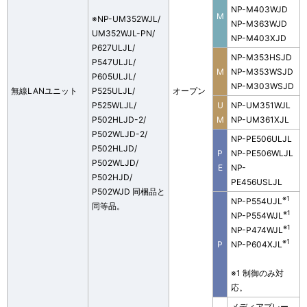
NP-M403WJD
M
※NP-UM352WJL/
NP-M363WJD
UM352WJL-PN/
NP-M403XJD
P627ULJL/
NP-M353HSJD
P547ULJL/
M
NP-M353WSJD
P605ULJL/
NP-M303WSJD
無線LANユニット
P525ULJL/
オープン
P525WLJL/
U
NP-UM351WJL
P502HLJD-2/
M
NP-UM361XJL
P502WLJD-2/
NP-PE506ULJL
P502HLJD/
P
NP-PE506WLJL
P502WLJD/
E
NP-
P502HJD/
PE456USLJL
P502WJD 同梱品と
※1
NP-P554UJL
同等品。
※1
NP-P554WJL
※1
NP-P474WJL
※1
P
NP-P604XJL
※1 制御のみ対
応。
メディアプレー