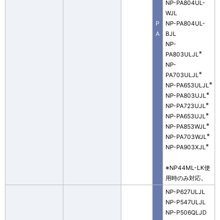
NP-PA804UL-
WJL
P
NP-PA804UL-
A
BJL
NP-
※
PA803ULJL
NP-
※
PA703ULJL
※
NP-PA653ULJL
※
NP-PA803UJL
※
NP-PA723UJL
※
NP-PA653UJL
※
NP-PA853WJL
※
NP-PA703WJL
※
NP-PA903XJL
※NP44ML-LK使
用時のみ対応。
NP-P627ULJL
NP-P547ULJL
NP-P506QLJD