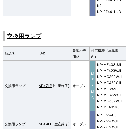
N2
NP-PE401HJD
交換用ランプ
希望小売
対応機種（本体型
商品名
型名
価格
名）
NP-ME403UJL
NP-ME423WJL
M
NP-MC393WJL
E
NP-MC453XJL
交換用ランプ
NP47LP
[生産終了]
オープン
/
NP-ME382UJL
M
NP-ME372WJL
C
NP-MC332WJL
NP-ME402XJL
NP-P554UJL
NP-P554WJL
交換用ランプ
NP44LP
[生産終了]
オープン
P
NP-P474WJL