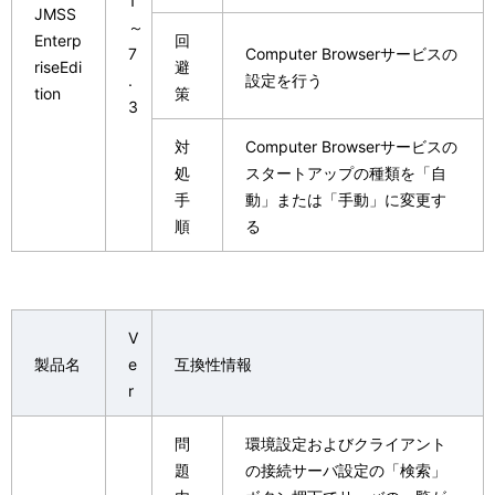
1
JMSS
～
Enterp
回
7
Computer Browserサービスの
riseEdi
避
.
設定を行う
tion
策
3
対
Computer Browserサービスの
処
スタートアップの種類を「自
手
動」または「手動」に変更す
順
る
V
製品名
e
互換性情報
r
問
環境設定およびクライアント
題
の接続サーバ設定の「検索」