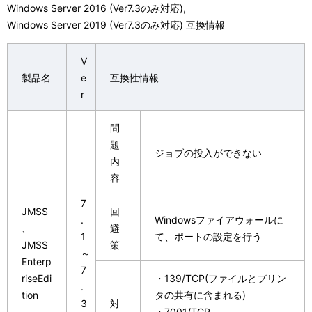
Windows Server 2016 (Ver7.3のみ対応),
Windows Server 2019 (Ver7.3のみ対応) 互換情報
V
製品名
e
互換性情報
r
問
題
ジョブの投入ができない
内
容
7
JMSS
回
.
Windowsファイアウォールに
、
避
1
て、ポートの設定を行う
JMSS
策
～
Enterp
7
riseEdi
・139/TCP(ファイルとプリン
.
tion
タの共有に含まれる)
3
対
・7001/TCP