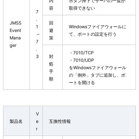
内
ボタン押下でサーバの一覧が
容
取得できない
7
.
JMSS
回
1
Windowsファイアウォールに
Event
避
～
て、ポートの設定を行う
Mana
策
7
ger
.
・7010/TCP
3
対
・7010/UDP
処
をWindowsファイアウォール
手
の「例外」タブに追加し、ポ
順
ートを開ける
V
製品名
e
互換性情報
r