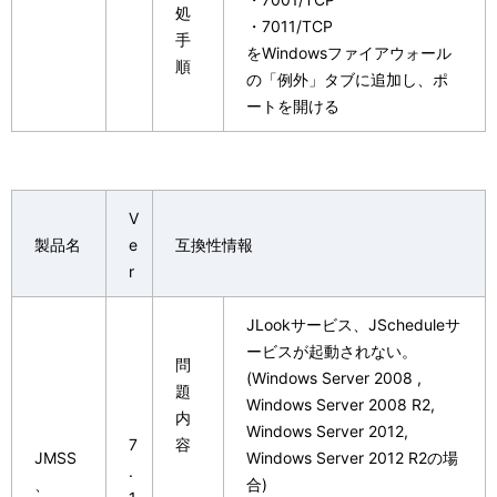
処
・7011/TCP
手
をWindowsファイアウォール
順
の「例外」タブに追加し、ポ
ートを開ける
V
製品名
e
互換性情報
r
JLookサービス、JScheduleサ
ービスが起動されない。
問
(Windows Server 2008 ,
題
Windows Server 2008 R2,
内
Windows Server 2012,
7
容
JMSS
Windows Server 2012 R2の場
.
、
合)