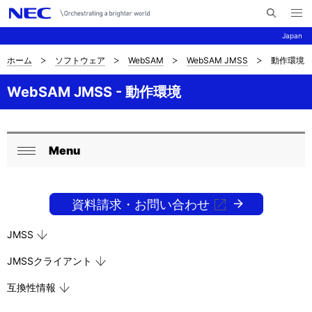
メ
サ
ニ
Japan
イ
ュ
ー
ト
を
ホーム
ソフトウェア
WebSAM
WebSAM JMSS
動作環境
サ
ナ
内
開
く
検
ビ
イ
WebSAM JMSS - 動作環境
索
ゲ
ト
ー
内
Menu
シ
ロ
閉
の
ョ
ー
じ
現
ン
る
資料請求・お問い合わせ
カ
在
ル
JMSS
位
ナ
JMSSクライアント
置
ビ
互換性情報
ゲ