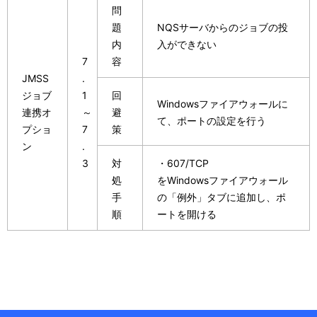
問
題
NQSサーバからのジョブの投
内
入ができない
7
容
JMSS
.
ジョブ
1
回
Windowsファイアウォールに
連携オ
～
避
て、ポートの設定を行う
プショ
7
策
ン
.
3
対
・607/TCP
処
をWindowsファイアウォール
手
の「例外」タブに追加し、ポ
順
ートを開ける