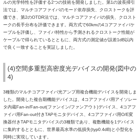
ルの光学特性を評価する2つの技術を開発しました。第1の波長掃引
法では、マルチコアファイバのモード依存損失、クロストークを評
価でき、第2のOTDR法では、マルチコアファイバの損失、クロスト
ークの長手分布を評価できます。両方式で60kmの4コアファイバケ
ーブルを評価し、ファイバ特性から予測されるクロストーク性能が
ケーブルで得られているとともに、両方式の測定値が誤差1dB以内
で良く一致することを実証しました。
(4)空間多重型高密度光デバイスの開発(図中の
4)
3種類のマルチコアファイバ光アンプ用複合機能デバイスを開発しま
した。開発した複合期機能デバイスは、4コアファイバ用アイソレー
タ内蔵Fan-in/Fan-out(ファンイン/ファンアウト)デバイス、4コアフ
ァイバ用Fan-out付きTAPモニタデバイス、4コアファイバ用O/E変
換器付きTAPモニタデバイスの3種類であり、複数機能を1デバイス
に集約するとともに、世界最高水準の低損失(typ0.4dB)と小型化を
同時に実現しています。