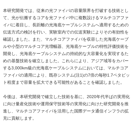
本研究開発では、従来の光ファイバの容量限界を打破する技術とし
て、光が伝搬するコアを光ファイバ中に複数設けるマルチコアファ
イバに着目し、長距離の光海底ケーブルシステムへ適用するための
伝送方式の検討を行い、実験室内での伝送実験によりその有効性を
確認しました。また、マルチコアファイバを収容した光海底ケーブ
ルや小型のマルチコア光増幅器、光海底ケーブルの特性評価技術を
開発し、光海底ケーブルシステムの持続的な大容量化を実現するた
めの基盤技術を確立しました。これらにより、アジア域等をカバー
する3,000km級の光海底ケーブルシステムにおいては、マルチコア
ファイバの適用により、既存システム(注1)の7倍の毎秒1.7ペタビッ
ト程度まで容量を拡大できる可能性があることを確認しました。
今後は、本研究開発で確立した技術を基に、2020年代半ばの実用化
に向け量産化技術や運用保守技術等の実用化に向けた研究開発を推
進し、マルチコアファイバを活用した国際データ通信インフラの拡
充に貢献します。