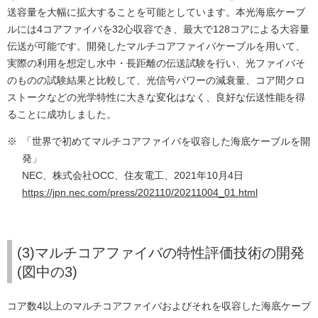
送容量を大幅に拡大することを可能としています。本光海底ケーブ
ルには4コアファイバを32心収容でき、最大で128コアによる大容量
伝送が可能です。開発したマルチコアファイバケーブルを用いて、
実際の利用を想定し水中・長距離の伝送試験を行い、光ファイバそ
のものの試験結果と比較して、光信号パワーの減衰量、コア間クロ
ストークなどの光学特性に大きな変化はなく、良好な伝送性能を得
ることに成功しました。
※
「世界で初めてマルチコアファイバを収容した海底ケーブルを開
発」
NEC、株式会社OCC、住友電工、2021年10月4日
https://jpn.nec.com/press/202110/20211004_01.html
(3)マルチコアファイバの特性評価技術の開発
(図中の3)
コア数4以上のマルチコアファイバおよびそれを収容した海底ケーブ