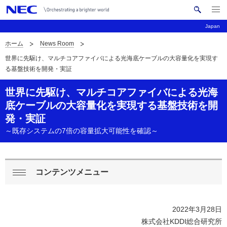
メ
サ
ニ
Japan
イ
ュ
ー
ト
ホーム
News Room
を
サ
ナ
内
開
世界に先駆け、マルチコアファイバによる光海底ケーブルの大容量化を実現す
く
検
ビ
イ
る基盤技術を開発・実証
索
ゲ
ト
世界に先駆け、マルチコアファイバによる光海
ー
内
底ケーブルの大容量化を実現する基盤技術を開
シ
発・実証
の
ョ
～既存システムの7倍の容量拡大可能性を確認～
現
ン
在
コンテンツメニュー
ロ
位
閉
ー
置
じ
2022年3月28日
る
カ
株式会社KDDI総合研究所