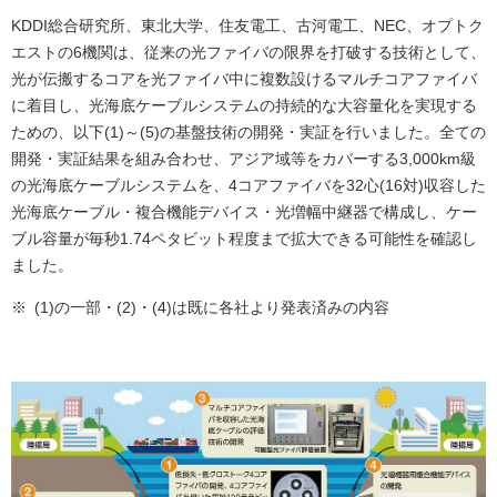
KDDI総合研究所、東北大学、住友電工、古河電工、NEC、オプトク
エストの6機関は、従来の光ファイバの限界を打破する技術として、
光が伝搬するコアを光ファイバ中に複数設けるマルチコアファイバ
に着目し、光海底ケーブルシステムの持続的な大容量化を実現する
ための、以下(1)～(5)の基盤技術の開発・実証を行いました。全ての
開発・実証結果を組み合わせ、アジア域等をカバーする3,000km級
の光海底ケーブルシステムを、4コアファイバを32心(16対)収容した
光海底ケーブル・複合機能デバイス・光増幅中継器で構成し、ケー
ブル容量が毎秒1.74ペタビット程度まで拡大できる可能性を確認し
ました。
※
(1)の一部・(2)・(4)は既に各社より発表済みの内容