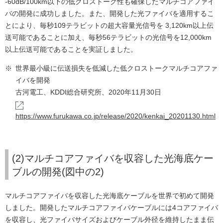
-60dB/100km以下の低クロストーク性も確保したマルチコアファイ
バの開発に成功しました。また、開発した光ファイバを適用するこ
とにより、毎秒109テラビットの超大容量光信号を 3,120km以上伝
送可能であることに加え、毎秒56テラビットの光信号を12,000km
以上伝送可能であることを実証しました。
※
世界最小級に伝送損失を低減した低クロストークマルチコアファ
イバを開発
古河電工、KDDI総合研究所、2020年11月30日
https://www.furukawa.co.jp/release/2020/kenkai_20201130.html
(2)マルチコアファイバを収容した光海底ケー
ブルの開発(図中の2)
マルチコアファイバを収容した光海底ケーブルを世界で初めて開発
しました。開発したマルチコアファイバケーブルには4コアファイバ
を収容し、光ファイバサイズおよびケーブル外径を維持したまま伝