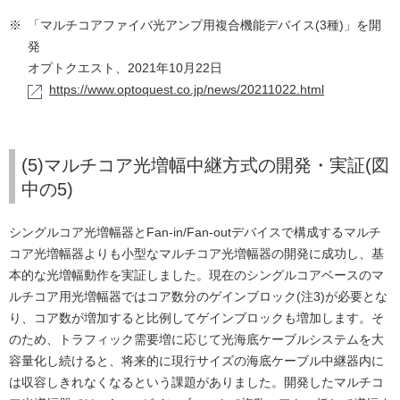
※
「マルチコアファイバ光アンプ用複合機能デバイス(3種)」を開
発
オプトクエスト、2021年10月22日
https://www.optoquest.co.jp/news/20211022.html
(5)マルチコア光増幅中継方式の開発・実証(図
中の5)
シングルコア光増幅器とFan-in/Fan-outデバイスで構成するマルチ
コア光増幅器よりも小型なマルチコア光増幅器の開発に成功し、基
本的な光増幅動作を実証しました。現在のシングルコアベースのマ
ルチコア用光増幅器ではコア数分のゲインブロック(注3)が必要とな
り、コア数が増加すると比例してゲインブロックも増加します。そ
のため、トラフィック需要増に応じて光海底ケーブルシステムを大
容量化し続けると、将来的に現行サイズの海底ケーブル中継器内に
は収容しきれなくなるという課題がありました。開発したマルチコ