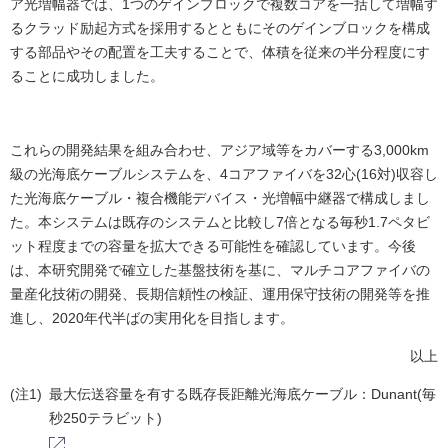
ア光増幅器では、1つのゲインブロックで複数コアを一括して増幅す
るクラッド励起方式を採用するとともにそのゲインブロックを構成
する部品やその配置を工夫することで、体積を従来の半分程度にす
ることに成功しました。
これらの開発結果を組み合わせ、アジア域等をカバーする3,000km
級の光海底ケーブルシステムを、4コアファイバを32心(16対)収容し
た光海底ケーブル・複合機能デバイス・光増幅中継器で構成しまし
た。本システムは既存のシステムと比較し7倍となる毎秒1.7ペタビ
ット程度までの容量を拡大できる可能性を確認しています。今後
は、本研究開発で確立した基盤技術を基に、マルチコアファイバの
量産化技術の開発、長期信頼性の検証、運用保守技術の開発等を推
進し、2020年代半ばの実用化を目指します。
以上
(注1)
最大伝送容量を有する既存長距離光海底ケーブル：Dunant(毎
秒250テラビット)