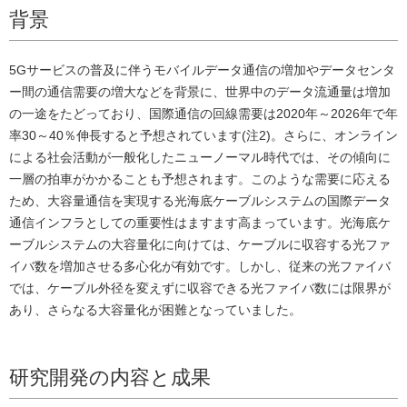
背景
5Gサービスの普及に伴うモバイルデータ通信の増加やデータセンタ
ー間の通信需要の増大などを背景に、世界中のデータ流通量は増加
の一途をたどっており、国際通信の回線需要は2020年～2026年で年
率30～40％伸長すると予想されています(注2)。さらに、オンライン
による社会活動が一般化したニューノーマル時代では、その傾向に
一層の拍車がかかることも予想されます。このような需要に応える
ため、大容量通信を実現する光海底ケーブルシステムの国際データ
通信インフラとしての重要性はますます高まっています。光海底ケ
ーブルシステムの大容量化に向けては、ケーブルに収容する光ファ
イバ数を増加させる多心化が有効です。しかし、従来の光ファイバ
では、ケーブル外径を変えずに収容できる光ファイバ数には限界が
あり、さらなる大容量化が困難となっていました。
研究開発の内容と成果