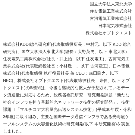
ル
国立大学法人東北大学
住友電気工業株式会社
ナ
古河電気工業株式会社
ビ
日本電気株式会社
株式会社オプトクエスト
ゲ
株式会社KDDI総合研究所(代表取締役所長：中村元、以下 KDDI総合
ー
研究所)、国立大学法人東北大学(総長：大野英男、以下 東北大学)、
シ
住友電気工業株式会社(社長：井上治、以下 住友電工)、古河電気工
業株式会社(代表取締役社長：小林敬一、以下 古河電工)、日本電気
ョ
株式会社(代表取締役 執行役員社長 兼 CEO：森田隆之、以下
NEC)、株式会社オプトクエスト(代表取締役社長：東伸、以下 オプ
ン
トクエスト)の6機関は、今後も継続的な拡大が予想されているデー
タ流通量に対応するため、総務省委託研究 研究開発課題「新たな
社会インフラを担う革新的光ネットワーク技術の研究開発」、技術
課題Ⅱ「マルチコア大容量光伝送システム技術」(平成30年度～令和
3年度)に取り組み、主要な国際データ通信インフラである光海底ケ
ーブルシステムの大容量化技術の研究開発(以下 本研究開発)を実施
しました。