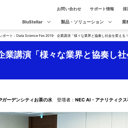
お問い合わせ
サポート情報
採
ナ
ビ
BluStellar
製品・ソリューション
業
ゲ
ポート：Data Science Fes 2019 企業講演「様々な業界と協奏し社会を変
ー
シ
 2019 企業講演「様々な業界と協奏
ョ
ン
KPガーデンシティお茶の水
登壇者：
NEC AI・アナリティク