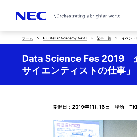
ホーム
BluStellar Academy for AI
記事一覧
イベントレ
サ
イ
Data Science Fes
ト
サイエンティストの仕事」
内
の
現
開催日：
2019年11月16日
場所：
T
在
位
置