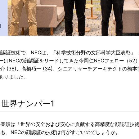
日
顔認証技術で、NECは、「科学技術分野の文部科学大臣表彰」
はNECの顔認証をリードしてきた今岡仁NECフェロー（52
(38)、高橋巧一 (34)、シニアリサーチアーキテクトの橋本博
ありました。
世界ナンバー1
の業績は「世界の安全および安心に貢献する高精度な顔認証技
そも、NECの顔認証の技術は何がすごいのでしょうか。