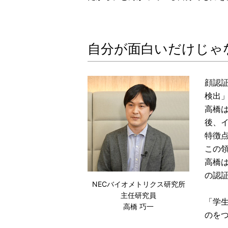
自分が面白いだけじゃ
顔認
検出
高橋
後、イ
特徴
この
高橋
の認
NECバイオメトリクス研究所
主任研究員
「学
高橋 巧一
のを