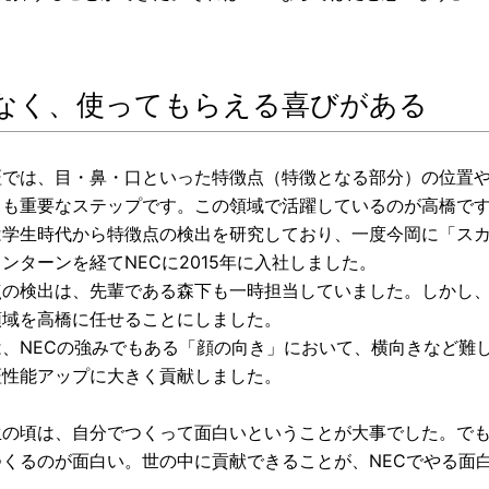
なく、使ってもらえる喜びがある
証では、目・鼻・口といった特徴点（特徴となる部分）の位置
」も重要なステップです。この領域で活躍しているのが高橋で
は学生時代から特徴点の検出を研究しており、一度今岡に「ス
ンターンを経てNECに2015年に入社しました。
点の検出は、先輩である森下も一時担当していました。しかし
領域を高橋に任せることにしました。
は、NECの強みでもある「顔の向き」において、横向きなど難
証性能アップに大きく貢献しました。
生の頃は、自分でつくって面白いということが大事でした。で
つくるのが面白い。世の中に貢献できることが、NECでやる面