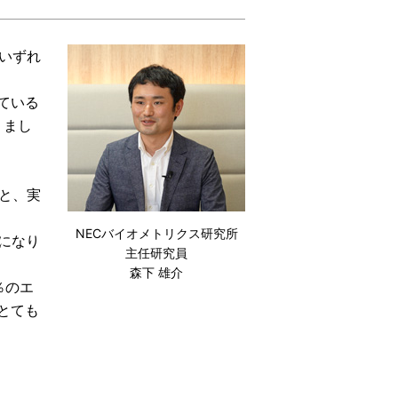
いずれ
ている
りまし
と、実
NECバイオメトリクス研究所
とになり
主任研究員
森下 雄介
％のエ
とても