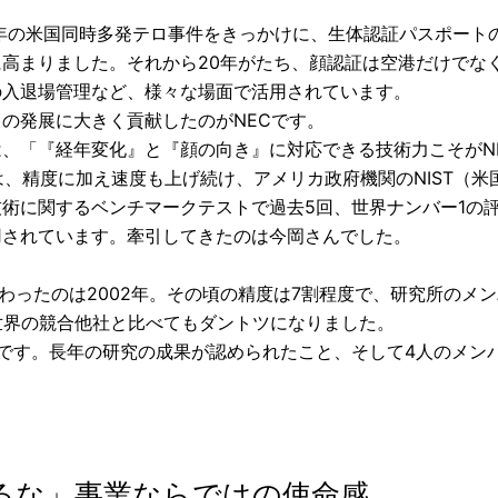
01年の米国同時多発テロ事件をきっかけに、生体認証パスポー
に高まりました。それから20年がたち、顔認証は空港だけでな
の入退場管理など、様々な場面で活用されています。
らの発展に大きく貢献したのがNECです。
は、「『経年変化』と『顔の向き』に対応できる技術力こそがN
は、精度に加え速度も上げ続け、アメリカ政府機関のNIST（
技術に関するベンチマークテストで過去5回、世界ナンバー1の
用されています。牽引してきたのは今岡さんでした。
わったのは2002年。その頃の精度は7割程度で、研究所のメ
世界の競合他社と比べてもダントツになりました。
です。長年の研究の成果が認められたこと、そして4人のメン
るな」事業ならではの使命感