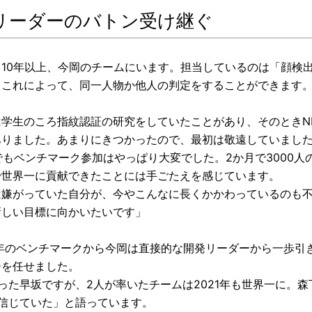
リーダーのバトン受け継ぐ
も10年以上、今岡のチームにいます。担当しているのは「顔検
。これによって、同一人物か他人の判定をすることができます
は学生のころ指紋認証の研究をしていたことがあり、そのときNI
ありました。あまりにきつかったので、最初は敬遠していまし
でもベンチマーク参加はやっぱり大変でした。2か月で3000
で世界一に貢献できたことには手ごたえを感じています。
は嫌がっていた自分が、今やこんなに長くかかわっているのも
新しい目標に向かいたいです」
21年のベンチマークから今岡は直接的な開発リーダーから一歩
ーを任せました。
った早坂ですが、2人が率いたチームは2021年も世界一に。
信じていた」と語っています。