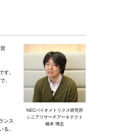
学習
です。
とで、
NECバイオメトリクス研究所
シニアリサーチアーキテクト
ランス
橋本 博志
いる。