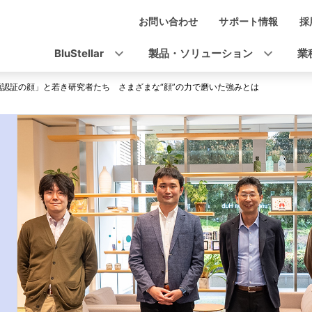
お問い合わせ
サポート情報
採
ナ
ビ
BluStellar
製品・ソリューション
業
ゲ
顔認証の顔」と若き研究者たち さまざまな“顔”の力で磨いた強みとは
ー
シ
ョ
ン