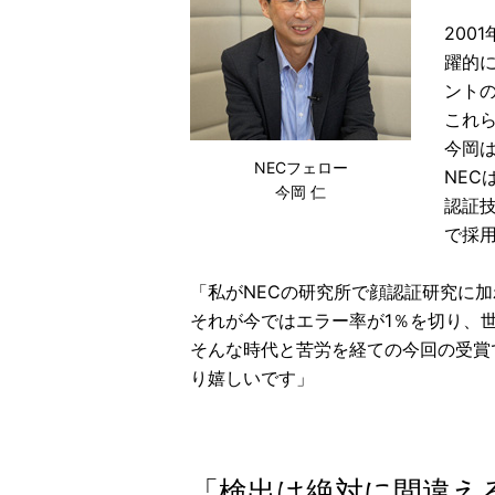
20
躍的
ント
これ
今岡
NECフェロー
NEC
今岡 仁
認証
で採
「私がNECの研究所で顔認証研究に加
それが今ではエラー率が1％を切り、
そんな時代と苦労を経ての今回の受賞
り嬉しいです」
「検出は絶対に間違え