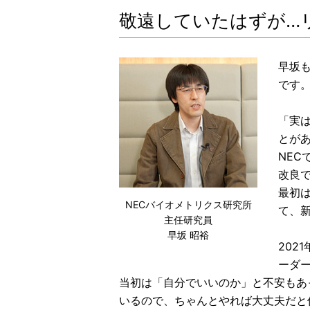
敬遠していたはずが…
早坂
です
「実
とが
NEC
改良
最初
NECバイオメトリクス研究所
て、
主任研究員
早坂 昭裕
20
ーダ
当初は「自分でいいのか」と不安もあ
いるので、ちゃんとやれば大丈夫だと