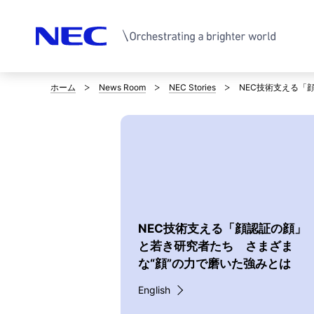
ホーム
News Room
NEC Stories
NEC技術支える「
サ
イ
ト
内
の
現
NEC技術支える「顔認証の顔」
と若き研究者たち さまざま
在
な“顔”の力で磨いた強みとは
位
English
置