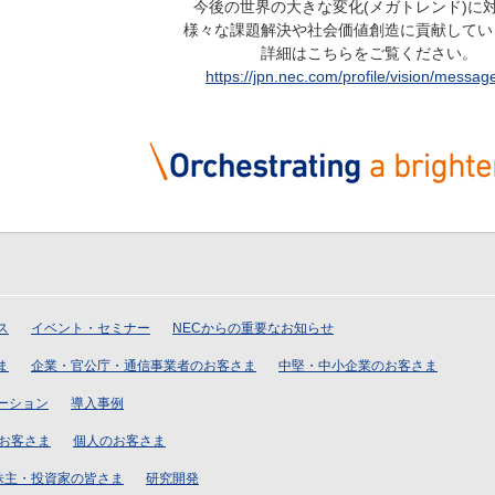
今後の世界の大きな変化(メガトレンド)に
様々な課題解決や社会価値創造に貢献してい
詳細はこちらをご覧ください。
https://jpn.nec.com/profile/vision/messag
ス
イベント・セミナー
NECからの重要なお知らせ
ま
企業・官公庁・通信事業者のお客さま
中堅・中小企業のお客さま
ーション
導入事例
のお客さま
個人のお客さま
株主・投資家の皆さま
研究開発