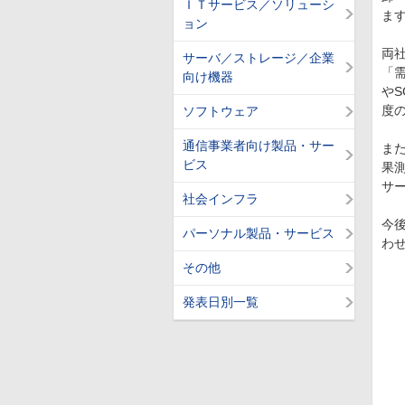
ＩＴサービス／ソリューシ
ま
ョン
両
サーバ／ストレージ／企業
「需
向け機器
やS
度
ソフトウェア
通信事業者向け製品・サー
また
ビス
果
サ
社会インフラ
今
パーソナル製品・サービス
わ
その他
発表日別一覧