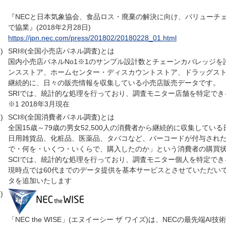
『NECと日本気象協会、食品ロス・廃棄の解決に向け、バリューチ
で協業』(2018年2月28日)
https://jpn.nec.com/press/201802/20180228_01.html
)
SRI®(全国小売店パネル調査)とは
国内小売店パネルNo1※1のサンプル設計数とチェーンカバレッジ
ンスストア、ホームセンター・ディスカウントストア、ドラッグストア
継続的に、日々の販売情報を収集している小売店販売データです。
SRIでは、統計的な処理を行っており、調査モニター店舗を特定で
※1 2018年3月現在
)
SCI®(全国消費者パネル調査)とは
全国15歳～79歳の男女52,500人の消費者から継続的に収集して
日用雑貨品、化粧品、医薬品、タバコなど、バーコードが付与され
で・何を・いくつ・いくらで、購入したのか」という消費者の購買
SCIでは、統計的な処理を行っており、調査モニター個人を特定で
現時点では60代までのデータ提供を基本サービスとさせていただい
タを追加いたします
)
「NEC the WISE」(エヌイーシー ザ ワイズ)は、NECの最先端AI技