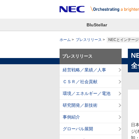
BluStellar
ホーム
プレスリリース
NECとインテー
N
プレスリリース
全
経営戦略／業績／人事
ＣＳＲ／社会貢献
環境／エネルギー／電池
研究開発／新技術
事例紹介
日本
グローバル展開
ジ
卸