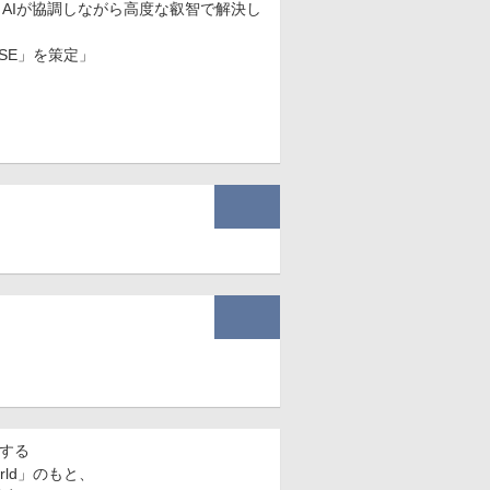
AIが協調しながら高度な叡智で解決し
ISE」を策定」
する
world」のもと、