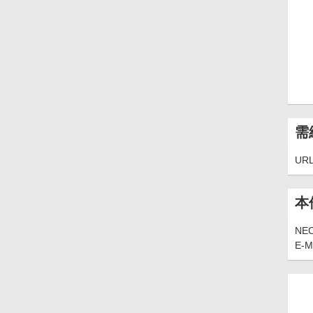
需
UR
本
N
E-M