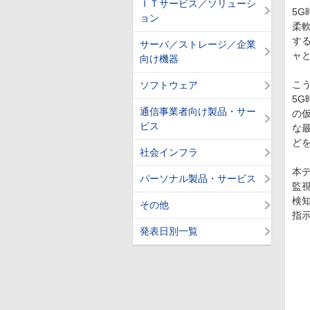
ＩＴサービス／ソリューシ
5
ョン
柔
す
サーバ／ストレージ／企業
ャ
向け機器
こ
ソフトウェア
5
通信事業者向け製品・サー
の仮
ビス
な最
ど
社会インフラ
本
パーソナル製品・サービス
監
検知
その他
指
発表日別一覧