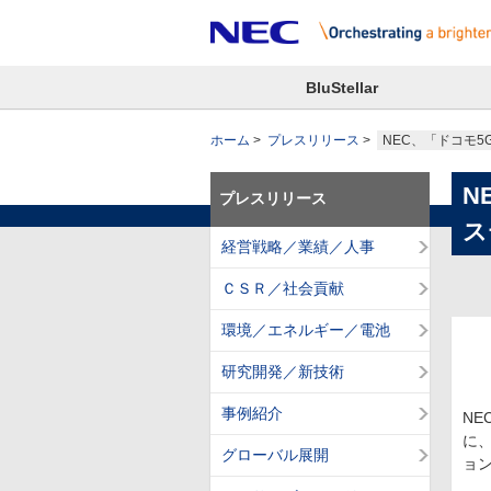
BluStellar
ホーム
プレスリリース
NEC、「ドコモ5
N
プレスリリース
ス
経営戦略／業績／人事
ＣＳＲ／社会貢献
環境／エネルギー／電池
研究開発／新技術
事例紹介
NE
に、
グローバル展開
ョ