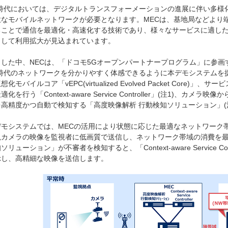
G時代においては、デジタルトランスフォーメーションの進展に伴い多様
軟なモバイルネットワークが必要となります。MECは、基地局などより
ることで通信を最適化・高速化する技術であり、様々なサービスに適し
として利用拡大が見込まれています。
うした中、NECは、「ドコモ5Gオープンパートナープログラム」に参画
G時代のネットワークを分かりやすく体感できるように本デモシステムを
想化モバイルコア「vEPC(virtualized Evolved Packet Cor
適化を行う「Context-aware Service Controller」(注1)、
を高精度かつ自動で検知する「高度映像解析 行動検知ソリューション」(
デモシステムでは、MECの活用により状態に応じた最適なネットワーク
視カメラの映像を監視者に低画質で送信し、ネットワーク帯域の消費を最
ソリューション」が不審者を検知すると、「Context-aware Service Co
示し、高精細な映像を送信します。