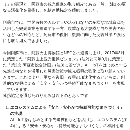
り」の実現と、阿蘇市の観光促進の取り組みである「然」(注1)の更
なる活発化を目指し、包括連携協定を締結しました。
阿蘇市では、世界有数のカルデラや活火山などの多様な地域資源を
活用した観光事業を推進する一方、度重なる大規模な自然災害の発
生などへの対応など、阿蘇市の復旧・復興に向けた災害対策の強化
にも取り組んできました。
今回阿蘇市は、阿蘇火山博物館とNECとの連携により、2017年3月
に策定した「阿蘇山上観光復興ビジョン」(注2)と同年9月に策定し
た「第2次 阿蘇市総合計画」(注3)に基づき、AI・IoTをはじめとする
先進技術などを活用した災害対策や観光振興の強化に取り組んでい
きます。これにより、更なる復旧・復興の加速化するとともに、創
造的な復興による「安全・安心かつ持続可能なまちづくり」を実現
していきます。
連携協定を通じた取り組みは以下のとおりです。
エコシステムによる「安全・安心かつ持続可能なまちづくり」
の実現
AI・IoTをはじめとする先進技術などを活用し、エコシステム(注
4)による「安全・安心かつ持続可能なまちづくり」の検討を進