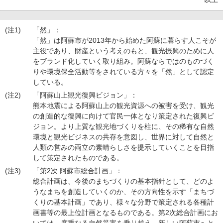
(注1)
「然」：
「然」は阿蘇市が2013年から始めた阿蘇に暮らす人こそが
主役であり、財産という考えのもと、観光振興のために人
をブランド化していく取り組み。阿蘇ならではのものづく
りや環境保全活動等をされている方々を「然」として認定
している。
(注2)
「阿蘇山上観光復興ビジョン」：
熊本地震による阿蘇山上の観光資源への被害を受け、観光
の創造的な復興に向けて官民一体となり策定された復興ビ
ジョン。より上質な観光地づくりを柱に、その稀有な自然
環境と観光ビジネスの共存を意図し、世界に対して自然と
人類の営みの両立の素晴らしさを提示していくことを目指
して策定されたものである。
(注3)
「第2次 阿蘇市総合計画」：
総合計画は、今後のまちづくりの基本指針として、どのよ
うなまちを創造していくのか、その方向性を示す「まちづ
くりの基本計画」であり、様々な分野で策定される各種計
画書等の最上位計画となるものである。第2次総合計画にお