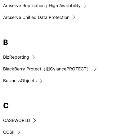
Arcserve Replication / High Availability
Arcserve Unified Data Protection
B
BizReporting
BlackBerry Protect（旧CylancePROTECT）
BusinessObjects
C
CASEWORLD
CCSⅡ