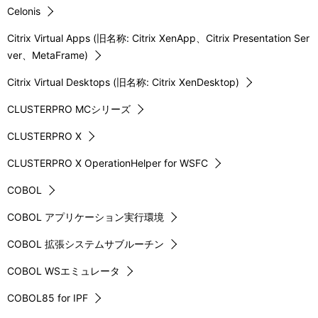
Celonis
Citrix Virtual Apps (旧名称: Citrix XenApp、Citrix Presentation Ser
ver、MetaFrame)
Citrix Virtual Desktops (旧名称: Citrix XenDesktop)
CLUSTERPRO MCシリーズ
CLUSTERPRO X
CLUSTERPRO X OperationHelper for WSFC
COBOL
COBOL アプリケーション実行環境
COBOL 拡張システムサブルーチン
COBOL WSエミュレータ
COBOL85 for IPF