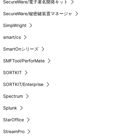
SecureWare/電子署名開発キット
SecureWare/秘密鍵装置マネージャ
SimpWright
smart/cs
SmartOnシリーズ
SMFTool/PerforMate
SORTKIT
SORTKIT/Enterprise
Spectrum
Splunk
StarOffice
StreamPro