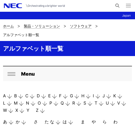
メ
サ
ニ
Japan
イ
ュ
ー
ト
を
ホーム
製品・ソリューション
ソフトウェア
サ
ナ
内
開
アルファベット順一覧
く
検
ビ
イ
索
ゲ
アルファベット順一覧
ト
ー
内
シ
の
Menu
ョ
ロ
閉
現
ン
ー
じ
在
A
B
C
D
E
F
G
H
I
J
K
る
カ
L
M
N
O
P
Q
R
S
T
U
V
位
ル
W
X
Y
Z
置
ナ
あ
か
さ
た
な
は
ま
や
ら
わ
を
ビ