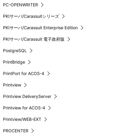
PC-OPENWRITER
PKIサーバ/Carassuitシリーズ
PKIサーバ/Carassuit Enterprise Edition
PKIサーバ/Carassuit 電子政府版
PostgreSQL
PrintBridge
PrintPort for ACOS-4
Printview
Printview DeliveryServer
Printview for ACOS-4
Printview/WEB-EXT
PROCENTER