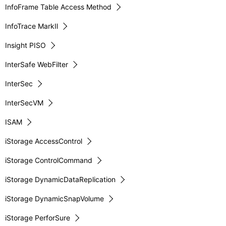
InfoFrame Table Access Method
InfoTrace MarkⅡ
Insight PISO
InterSafe WebFilter
InterSec
InterSecVM
ISAM
iStorage AccessControl
iStorage ControlCommand
iStorage DynamicDataReplication
iStorage DynamicSnapVolume
iStorage PerforSure