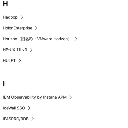
H
Hadoop
HolonEnterprise
Horizon（旧名称：VMware Horizon）
HP-UX 11i v3
HULFT
I
IBM Observability by Instana APM
IceWall SSO
IFASPRO/RDB