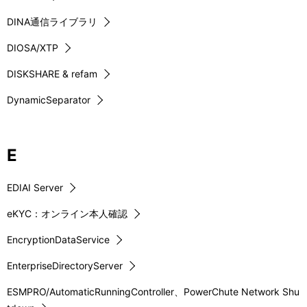
DINA通信ライブラリ
DIOSA/XTP
DISKSHARE & refam
DynamicSeparator
E
EDIAI Server
eKYC：オンライン本人確認
EncryptionDataService
EnterpriseDirectoryServer
ESMPRO/AutomaticRunningController、PowerChute Network Shu