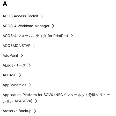
A
表
ゲ
示
ー
ACOS Access Toolkit
し
シ
ACOS-4 Workload Manager
て
ョ
ACOS-4 フォームエディタ for PrintPort
い
ン
ACOSMONSTAR
ま
AddPoint
す
ALogシリーズ
。
APBASE
AppDynamics
Application Platform for SCVX (NECインターネット分離ソリュー
ション AP4SCVX)
Arcserve Backup