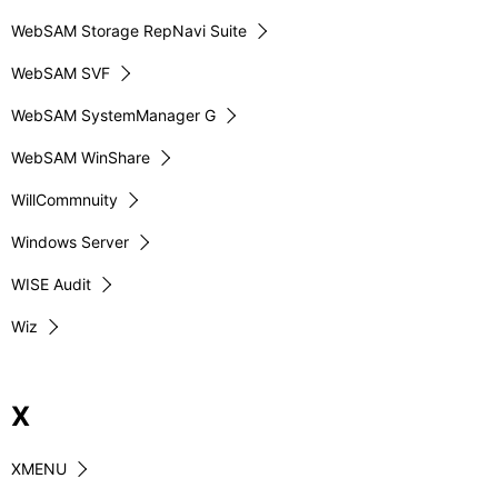
WebSAM Storage RepNavi Suite
WebSAM SVF
WebSAM SystemManager G
WebSAM WinShare
WillCommnuity
Windows Server
WISE Audit
Wiz
X
XMENU