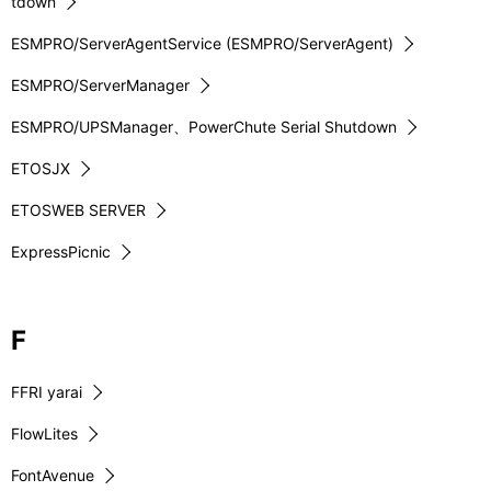
tdown
ESMPRO/ServerAgentService (ESMPRO/ServerAgent)
ESMPRO/ServerManager
ESMPRO/UPSManager、PowerChute Serial Shutdown
ETOSJX
ETOSWEB SERVER
ExpressPicnic
F
FFRI yarai
FlowLites
FontAvenue