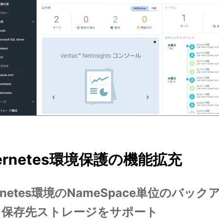
ernetes環境保護の機能拡充
ernetes環境のNameSpace単位のバッ
る保存先ストレージをサポート