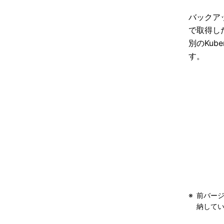
バックアッ
で取得した
別のKu
す。
※
前バージ
納していま