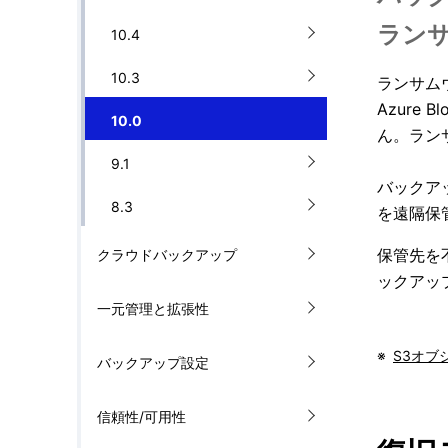
ゲ
ラン
を
10.4
ー
表
シ
10.3
ランサム
Azur
示
ョ
10.0
ん。ラン
し
ン
9.1
バックアッ
て
8.3
を遠隔保
い
保管先を
クラウドバックアップ
ま
ックアッ
す
一元管理と拡張性
。
※
S3オブ
バックアップ設定
信頼性/可用性