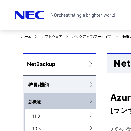
ホーム
ソフトウェア
バックアップ/アーカイブ
NetB
サ
イ
Ne
ト
ロ
NetBackup
内
ー
の
特長/機能
カ
現
Azu
ル
新機能
在
ナ
[ラン
11.0
位
ビ
バッ
10.5
置