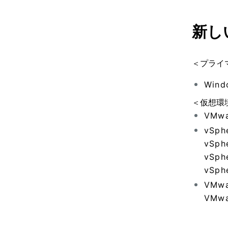
新し
＜プライ
Wind
＜仮想環
VMwa
vSph
vSph
vSph
vSph
VMwa
VMwa