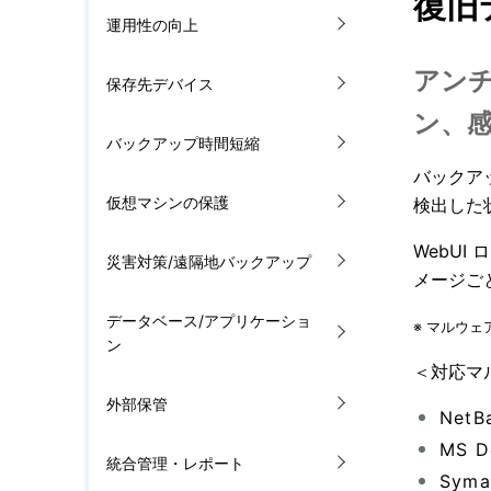
復旧
運用性の向上
アン
保存先デバイス
ン、
バックアップ時間短縮
バックア
仮想マシンの保護
検出した
WebU
災害対策/遠隔地バックアップ
メージご
データベース/アプリケーショ
※ マルウ
ン
＜対応マ
外部保管
NetB
MS 
統合管理・レポート
Syma