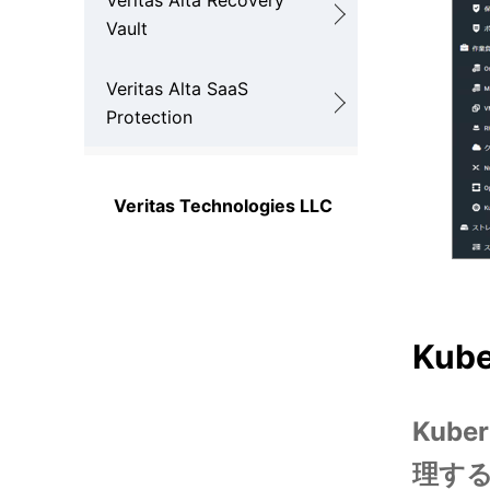
Veritas Alta Recovery
Vault
Veritas Alta SaaS
Protection
Veritas Technologies LLC
Kub
Kub
理す