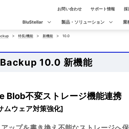
お問い合わせ
サポート情報
採
ナ
ビ
BluStellar
製品・ソリューション
業
ゲ
ackup
特長/機能
新機能
10.0
ー
シ
tBackup 10.0 新機能
ョ
ン
re Blob不変ストレージ機能連携
サムウェア対策強化]
クアップを書き換え不能なストレージへ保